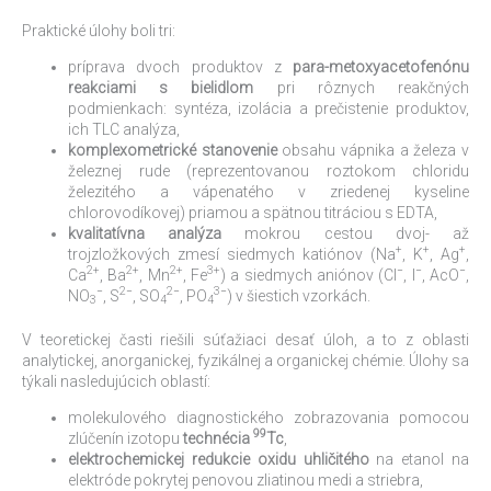
Praktické úlohy boli tri:
príprava dvoch produktov z
para-metoxyacetofenónu
reakciami s bielidlom
pri rôznych reakčných
podmienkach: syntéza, izolácia a prečistenie produktov,
ich TLC analýza,
komplexometrické stanovenie
obsahu vápnika a železa v
železnej rude (reprezentovanou roztokom chloridu
železitého a vápenatého v zriedenej kyseline
chlorovodíkovej) priamou a spätnou titráciou s EDTA,
kvalitatívna analýza
mokrou cestou dvoj- až
+
+
+
trojzložkových zmesí siedmych katiónov (Na
, K
, Ag
,
2+
2+
2+
3+
−
−
−
Ca
, Ba
, Mn
, Fe
) a siedmych aniónov (Cl
, I
, AcO
,
−
2−
2−
3−
NO
, S
, SO
, PO
) v šiestich vzorkách.
3
4
4
V teoretickej časti riešili súťažiaci desať úloh, a to z oblasti
analytickej, anorganickej, fyzikálnej a organickej chémie. Úlohy sa
týkali nasledujúcich oblastí:
molekulového diagnostického zobrazovania pomocou
99
zlúčenín izotopu
technécia
Tc
,
elektrochemickej redukcie oxidu uhličitého
na etanol na
elektróde pokrytej penovou zliatinou medi a striebra,