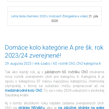
Letná škola chemikov 2020 v Košiciach (fotogaléria a video)
21. júla
2020
Domáce
Domáce kolo kategórie A pre šk. rok
kolo
2023/24 zverejnené!
kategórie
A
29. augusta 2023
/
erik.szabo
/
60. ročník ChO
,
ChO kategória A
pre
šk.
Tak ako každý rok, aj v
jubilejnom 60. ročníku ChO
otvárame
rok
nový ročník zverejnením úloh pre kategóriu A. Kategória A je
2023/24
spolu s kategóriou EF našou najvyššou kategóriou chemickej
zverejnené!
olympiády, v ktorej sa súťažiaci môžu prepracovať až na
medzinárodné kolo ChO
. To sa v roku 2024 uskutoční v exotickej
Saudskej Arábii.
Aj v tomto školskom roku nájdete zadania zverejnených úloh
ChO na
stránke NIVaM-u
, ako aj
na záložnej stránke na webe