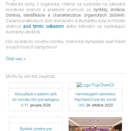
Praktické úlohy z organickej chémie sa sústredia na základné
teoretické znalosti a praktické zručnosti zo
syntézy, izolácie,
čistenia, identifikácie a charakterizácie organických zlúčenín
.
Zadania praktických úloh domáceho a školského kola si môžete
stiahnuť
pod týmto odkazom
alebo kliknutím na nasledujúci
ilustračný obrázok.
Hor sa teda do nového ročníka, chemická olympiáda opäť hľadá
svojich nových šampiónov!
Čítať viac »
Mohlo by vás tiež zaujímať…
Konzultácie s autormi úloh
Harmonogram seminárov
60. ročníka ChO pre kategóriu
PopChemOl pre 60. ročník
A
11. januára 2024
ChO
24. októbra 2023
Štyrikrát striebro pre