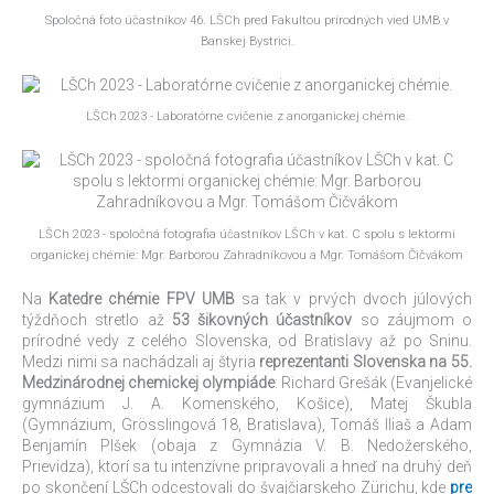
Spoločná foto účastníkov 46. LŠCh pred Fakultou prírodných vied UMB v
Banskej Bystrici.
LŠCh 2023 - Laboratórne cvičenie z anorganickej chémie.
LŠCh 2023 - spoločná fotografia účastníkov LŠCh v kat. C spolu s lektormi
organickej chémie: Mgr. Barborou Zahradníkovou a Mgr. Tomášom Čičvákom
Na
Katedre chémie FPV UMB
sa tak v prvých dvoch júlových
týždňoch stretlo až
53 šikovných účastníkov
so záujmom o
prírodné vedy z celého Slovenska, od Bratislavy až po Sninu.
Medzi nimi sa nachádzali aj štyria
reprezentanti Slovenska na 55.
Medzinárodnej chemickej olympiáde
: Richard Grešák (Evanjelické
gymnázium J. A. Komenského, Košice), Matej Škubla
(Gymnázium, Grösslingová 18, Bratislava), Tomáš Iliaš a Adam
Benjamín Plšek (obaja z Gymnázia V. B. Nedožerského,
Prievidza), ktorí sa tu intenzívne pripravovali a hneď na druhý deň
po skončení LŠCh odcestovali do švajčiarskeho Zürichu, kde
pre