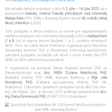
Bystrici
Na začiatku letných prázdnin, v dňoch
2. júla – 14. júla 2023
, sa v
priestoroch
Katedry chémie Fakulty prírodných vied Univerzity
Mateja Bela
(FPV UMB) v Banskej Bystrici konal
46. ročník Letnej
školy chemikov
(LŠCh).
Toto podujatie s dlhou tradíciou je určené pre najúspešnejších
riešiteľov krajských kôl chemickej olympiády (ChO)
v kategóriách
C a B
(sú to najmä šikovní študenti 1. a 2. ročníkov stredných
škôl). Hoci sa Letná škola chemikov organizuje pod hlavičkou
Slovenskej komisie ChO a Slovenskej chemickej spoločnosti,
samotné podujatie sa každý rok koná v inom meste. Na FPV
UMB sa LŠCh uskutočnila po prvýkrát.
O organizáciu sa postarali členky Krajskej komisie ChO za
Banskobystrický kraj,
doc. RNDr. Zuzana Melichová, PhD.
(Katedra chémie, FPV UMB, Banská Bystrica) a
Mgr. Jela
Nociarová, PhD.
(Katedra anorganickej chémie, PriF UK,
Bratislava). Odborným garantom podujatia býval dlhý čas doc.
Ing. Ján Reguli, CSc. a od roku 2022 prebrala garantovanie
doc.
Ing. Dana Dvoranová, PhD.
(FChPT STU v Bratislave).