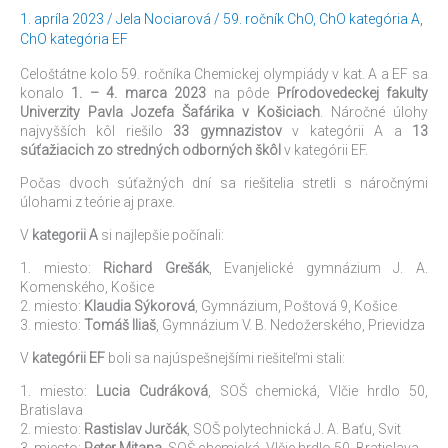
59.
1. apríla 2023
/
Jela Nociarová
/
59. ročník ChO
,
ChO kategória A
,
ročníka
ChO kategória EF
ChO
Celoštátne kolo 59. ročníka Chemickej olympiády v kat. A a EF sa
konalo
1. – 4. marca 2023
na pôde
Prírodovedeckej fakulty
Univerzity Pavla Jozefa Šafárika v Košiciach
. Náročné úlohy
najvyšších kôl riešilo
33 gymnazistov
v kategórii A a
13
súťažiacich zo stredných odborných škôl
v kategórii EF.
Počas dvoch súťažných dní sa riešitelia stretli s náročnými
úlohami z teórie aj praxe.
V
kategorii A
si najlepšie počínali:
1. miesto:
Richard Grešák
, Evanjelické gymnázium J. A.
Komenského, Košice
2. miesto:
Klaudia Sýkorová
, Gymnázium, Poštová 9, Košice
3. miesto:
Tomáš Iliaš
, Gymnázium V. B. Nedožerského, Prievidza
V
kategórii EF
boli sa najúspešnejšími riešiteľmi stali:
1. miesto:
Lucia Cudráková
, SOŠ chemická, Vlčie hrdlo 50,
Bratislava
2. miesto:
Rastislav Jurčák
, SOŠ polytechnická J. A. Baťu, Svit