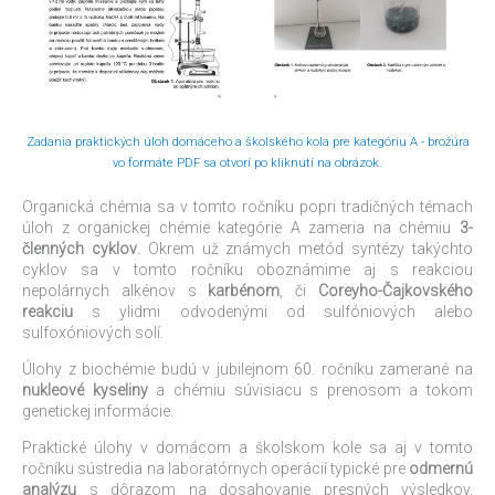
Zadania praktických úloh domáceho a školského kola pre kategóriu A - brožúra
vo formáte PDF sa otvorí po kliknutí na obrázok.
Organická chémia sa v tomto ročníku popri tradičných témach
úloh z organickej chémie kategórie A zameria na chémiu
3-
členných cyklov
. Okrem už známych metód syntézy takýchto
cyklov sa v tomto ročníku oboznámime aj s reakciou
nepolárnych alkénov s
karbénom
, či
Coreyho-Čajkovského
reakciu
s ylidmi odvodenými od sulfóniových alebo
sulfoxóniových solí.
Úlohy z biochémie budú v jubilejnom 60. ročníku zamerané na
nukleové kyseliny
a chémiu súvisiacu s prenosom a tokom
genetickej informácie.
Praktické úlohy v domácom a školskom kole sa aj v tomto
ročníku sústredia na laboratórnych operácií typické pre
odmernú
analýzu
s dôrazom na dosahovanie presných výsledkov.