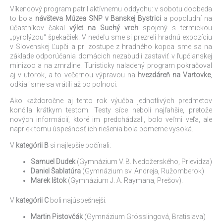
Víkendový program patril aktívnemu oddychu: v sobotu doobeda
to bola
návšteva Múzea SNP v Banskej Bystrici
a popoludní na
účastníkov čakal
výlet na Suchý vrch
spojený s termickou
„pyrolýzou“ špekačiek. V nedeľu sme si prezreli hradnú expozíciu
v Slovenskej Ľupči a pri zostupe z hradného kopca sme sa na
základe odporúčania domácich nezabudli zastaviť v ľupčianskej
minizoo a na zmrzline. Turisticky naladený program pokračoval
aj v utorok, a to večernou výpravou na
hvezdáreň na Vartovke
,
odkiaľ sme sa vrátili až po polnoci.
Ako každoročne aj tento rok výučba jednotlivých predmetov
končila krátkym testom. Testy síce neboli najľahšie, pretože
nových informácií, ktoré im predchádzali, bolo veľmi veľa, ale
napriek tomu úspešnosť ich riešenia bola pomerne vysoká.
V
kategórii B
si najlepšie počínali:
Samuel Dudek
(Gymnázium V. B. Nedožerského, Prievidza)
Daniel Šablatúra
(Gymnázium sv. Andreja, Ružomberok)
Marek Ištok
(Gymnázium J. A. Raymana, Prešov).
V
kategórii C
boli najúspešnejší:
Martin Pistovčák
(Gymnázium Grösslingová, Bratislava)