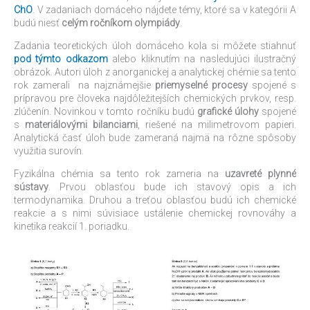
ChO
. V zadaniach domáceho nájdete témy, ktoré sa v kategórii A
budú niesť
celým ročníkom olympiády
.
Zadania teoretických úloh domáceho kola si môžete stiahnuť
pod týmto odkazom
alebo kliknutím na nasledujúci ilustračný
obrázok. Autori úloh z anorganickej a analytickej chémie sa tento
rok zamerali na najznámejšie
priemyselné procesy
spojené s
prípravou pre človeka najdôležitejších chemických prvkov, resp.
zlúčenín. Novinkou v tomto ročníku budú
grafické úlohy
spojené
s
materiálovými bilanciami
, riešené na milimetrovom papieri.
Analytická časť úloh bude zameraná najmä na rôzne spôsoby
využitia surovín.
Fyzikálna chémia sa tento rok zameria na
uzavreté plynné
sústavy
. Prvou oblasťou bude ich stavový opis a ich
termodynamika. Druhou a treťou oblasťou budú ich chemické
reakcie a s nimi súvisiace ustálenie chemickej rovnováhy a
kinetika reakcií 1. poriadku.