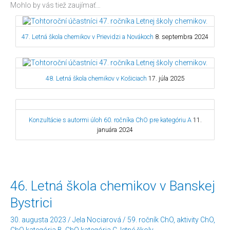
Mohlo by vás tiež zaujímať…
47. Letná škola chemikov v Prievidzi a Novákoch
8. septembra 2024
48. Letná škola chemikov v Košiciach
17. júla 2025
Konzultácie s autormi úloh 60. ročníka ChO pre kategóriu A
11.
januára 2024
46.
46. Letná škola chemikov v Banskej
Letná
Bystrici
škola
chemikov
30. augusta 2023
/
Jela Nociarová
/
59. ročník ChO
,
aktivity ChO
,
v Banskej
ChO kategória B
,
ChO kategória C
,
letné školy