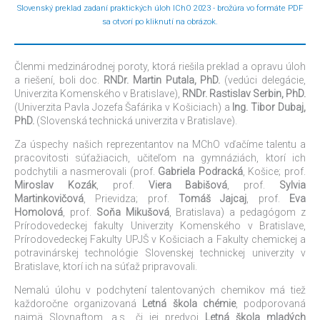
Slovenský preklad zadaní praktických úloh IChO 2023 - brožúra vo formáte PDF
sa otvorí po kliknutí na obrázok.
Členmi medzinárodnej poroty, ktorá riešila preklad a opravu úloh
a riešení, boli doc.
RNDr. Martin Putala, PhD.
(vedúci delegácie,
Univerzita Komenského v Bratislave),
RNDr. Rastislav Serbin, PhD.
(Univerzita Pavla Jozefa Šafárika v Košiciach) a
Ing. Tibor Dubaj,
PhD.
(Slovenská technická univerzita v Bratislave).
Za úspechy našich reprezentantov na MChO vďačíme talentu a
pracovitosti súťažiacich, učiteľom na gymnáziách, ktorí ich
podchytili a nasmerovali (prof.
Gabriela Podracká
, Košice; prof.
Miroslav Kozák
, prof.
Viera Babišová
, prof.
Sylvia
Martinkovičová
, Prievidza; prof.
Tomáš Jajcaj
, prof.
Eva
Homolová
, prof.
Soňa Mikušová
, Bratislava) a pedagógom z
Prírodovedeckej fakulty Univerzity Komenského v Bratislave,
Prírodovedeckej Fakulty UPJŠ v Košiciach a Fakulty chemickej a
potravinárskej technológie Slovenskej technickej univerzity v
Bratislave, ktorí ich na súťaž pripravovali.
Nemalú úlohu v podchytení talentovaných chemikov má tiež
každoročne organizovaná
Letná škola chémie
, podporovaná
najmä Slovnaftom, a.s., či jej predvoj
Letná škola mladých