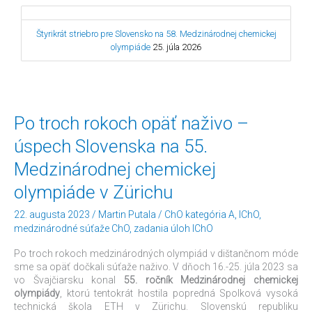
Štyrikrát striebro pre Slovensko na 58. Medzinárodnej chemickej
olympiáde
25. júla 2026
Po
Po troch rokoch opäť naživo –
troch
úspech Slovenska na 55.
rokoch
opäť
Medzinárodnej chemickej
naživo
–
olympiáde v Zürichu
úspech
Slovenska
22. augusta 2023
/
Martin Putala
/
ChO kategória A
,
IChO
,
na
medzinárodné súťaže ChO
,
zadania úloh IChO
55.
Medzinárodnej
Po troch rokoch medzinárodných olympiád v dištančnom móde
chemickej
sme sa opäť dočkali súťaže naživo. V dňoch 16.-25. júla 2023 sa
olympiáde
vo Švajčiarsku konal
55. ročník Medzinárodnej chemickej
v
olympiády
, ktorú tentokrát hostila popredná Spolková vysoká
Zürichu
technická škola ETH v Zürichu. Slovenskú republiku