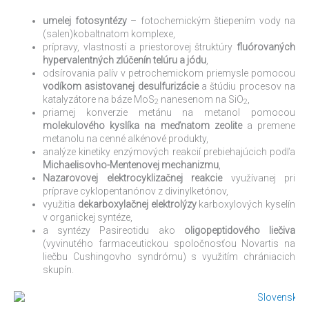
umelej fotosyntézy
– fotochemickým štiepením vody na
(salen)kobaltnatom komplexe,
prípravy, vlastností a priestorovej štruktúry
fluórovaných
hypervalentných zlúčenín telúru a jódu
,
odsírovania palív v petrochemickom priemysle pomocou
vodíkom asistovanej desulfurizácie
a štúdiu procesov na
katalyzátore na báze MoS
nanesenom na SiO
,
2
2
priamej konverzie metánu na metanol pomocou
molekulového kyslíka na meďnatom zeolite
a premene
metanolu na cenné alkénové produkty,
analýze kinetiky enzýmových reakcií prebiehajúcich podľa
Michaelisovho-Mentenovej mechanizmu
,
Nazarovovej elektrocyklizačnej reakcie
využívanej pri
príprave cyklopentanónov z divinylketónov,
využitia
dekarboxylačnej elektrolýzy
karboxylových kyselín
v organickej syntéze,
a syntézy Pasireotidu ako
oligopeptidového liečiva
(vyvinutého farmaceutickou spoločnosťou Novartis na
liečbu Cushingovho syndrómu) s využitím chrániacich
skupín.