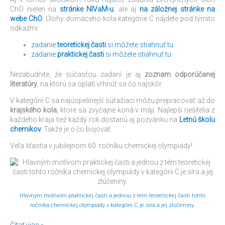
ChO nielen na
stránke NIVaM-u
, ale aj
na záložnej stránke na
webe ChO
. Úlohy domáceho kola kategórie C nájdete pod týmito
odkazmi:
zadanie
teoretickej časti
si môžete stiahnuť tu
zadanie
praktickej časti
si môžete stiahnuť tu
Nezabudnite, že súčasťou zadaní je aj
zoznam odporúčanej
literatúry
, na ktorú sa oplatí vrhnúť sa čo najskôr.
V kategórii C sa najúspešnejší súťažiaci môžu prepracovať až do
krajského kola
, ktoré sa zvyčajne koná v máji. Najlepší riešitelia z
každého kraja tiež každý rok dostanú aj pozvánku na
Letnú školu
chemikov.
Takže je o čo bojovať.
Veľa šťastia v jubilejnom 60. ročníku chemickej olympiády!
Hlavným motívom praktickej časti a jednou z tém teoretickej časti tohto
ročníka chemickej olympiády v kategórii C je síra a jej zlúčeniny.
Čítať viac »