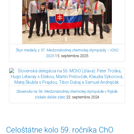
Štyri medaily z 57. Medzinárodnej chemickej olympiády – IChO
2025
15. septembra 2025
Slovensko na 56. Medzinárodnej chemickej olympiáde v Rijáde
získalo ďalšie zlato
22. septembra 2024
Celoštátne
Celoštátne kolo 59. ročníka ChO
kolo