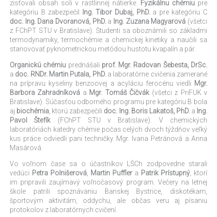
zisťovali obsah soli v rastlinnej nátierke.
Fyzikálnu chémiu
pre
kategóriu B zabezpečil
Ing. Tibor Dubaj, PhD.
a pre kategóriu C
doc. Ing. Dana Dvoranová, PhD.
a
Ing. Zuzana Magyarová
(všetci
z FChPT STU v Bratislave). Študenti sa oboznámili so základmi
termodynamiky, termochémie a chemickej kinetiky a naučili sa
stanovovať pyknometrickou metódou hustotu kvapalín a pár.
Organickú chémiu
prednášali
prof. Mgr. Radovan Šebesta, DrSc.
a
doc. RNDr. Martin Putala, PhD.
a laboratórne cvičenia zamerané
na prípravu kyseliny benzoovej a acyláciu ferocénu viedli
Mgr.
Barbora Zahradníková
a
Mgr. Tomáš Čičvák
(všetci z PriFUK v
Bratislave). Súčasťou odborného programu pre kategóriu B bola
aj
biochémia
, ktorú zabezpečili
doc. Ing. Boris Lakatoš, PhD.
a
Ing.
Pavol Štefík
(FChPT STU v Bratislave). V chemických
laboratóriách katedry chémie počas celých dvoch týždňov veľký
kus práce odviedli pani techničky Mgr. Ivana Petránová a Anna
Masárová.
Vo voľnom čase sa o účastníkov LŠCh zodpovedne starali
vedúci
Petra Polnišerová
,
Martin Puffler
a
Patrik Prístupný
, ktorí
im pripravili zaujímavý voľnočasový program. Večery na letnej
škole patrili spoznávaniu Banskej Bystrice, diskotékam,
športovým aktivitám, oddychu, ale občas veru aj písaniu
protokolov z laboratórnych cvičení.