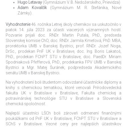
Hugo Letavay
(Gymnázium V. B. Nedožerského, Prievidza)
Adam Kovalčík
(Gymnázium M. R. Štefánika, Nové
Zámky).
Vyhodnotenie
46. ročníka Letnej školy chemikov sa uskutočnilo v
piatok 14. júla 2023 za účasti viacerých významných hostí.
Pozvanie prijali doc. RNDr. Martin Putala, PhD., predseda
Slovenskej komisie ChO, doc. RNDr. Jarmila Kmeťová, PhD. MBA,
prorektorka UMB v Banskej Bystrici, prof. RNDr. Jozef Noga,
DrSc., prodekan PriF UK v Bratislave, doc. Ing. Boris Lakatoš,
PhD., prodekan FChPT STU v Bratislave, doc. PaedDr. Miriam
Spodniaková Pfefferová, PhD., prodekanka FPV UMB v Banskej
Bystrici a Mgr. Matej Šuránek, podpredseda Akademického
senátu UMB v Banskej Bystrici.
Na vyhodnotení boli študentom odovzdané účastnícke diplomy a
knihy s chemickou tematikou, ktoré venovali Prírodovedecká
fakulta UK v Bratislave v Bratislave, Fakulta chemickej a
potravinárskej technológie STU v Bratislave a Slovenská
chemická spoločnosť.
Najlepší účastníci LŠCh boli zároveň odmenení finančnými
poukážkami od PriF UK v Bratislave, FChPT STU v Bratislave a
SChS v Bratislave. Vecné ceny pre najlepších účastníkov