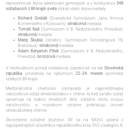
reprezentovali štyria talentovaní gymnazisti a v konkurencii
348
súťažiacich z 89 krajín sveta
získali všetci štyria medaily:
Richard Grešák
(Evanjelické Gymnázium Jána Amosa
Komenského v Košiciach):
strieborná
medaila
Tomáš Iliaš
(Gymnázium V. B. Nedožerského, Prievidza):
strieborná
medaila
Matej Škubla
(striebro, Gymnázium Grösslingová 18,
Bratislava):
strieborná
medaila
Adam Benjamin Plšek
(Gymnázium V. B. Nedožerského,
Prievidza):
bronzová
medaila
V neoficiálnom poradí medailovej úspešnosti sa tak
Slovenská
republika
umiestnila na výbornom
22.-24. mieste
spomedzi
všetkých 89 krajín.
Medzinárodná chemická olympiáda je najprestížnejšia
celosvetová súťaž stredoškolákov v chémii. Aj keď sa táto súťaž
upriamuje na žiakov stredných škôl, súťažné úlohy svojou
náročnosťou a rozsahom výrazne prekračujú úroveň
stredoškolskej chémie.
Štvorčlenné súťažné družstvo SR sa na MChO vyberá z
najúspešnejších účastníkov republikového kola ChO v kategórii A,