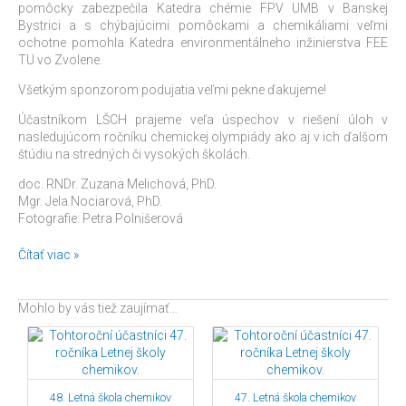
pomôcky zabezpečila Katedra chémie FPV UMB v Banskej
Bystrici a s chýbajúcimi pomôckami a chemikáliami veľmi
ochotne pomohla Katedra environmentálneho inžinierstva FEE
TU vo Zvolene.
Všetkým sponzorom podujatia veľmi pekne ďakujeme!
Účastníkom LŠCH prajeme veľa úspechov v riešení úloh v
nasledujúcom ročníku chemickej olympiády ako aj v ich ďalšom
štúdiu na stredných či vysokých školách.
doc. RNDr. Zuzana Melichová, PhD.
Mgr. Jela Nociarová, PhD.
Fotografie: Petra Polnišerová
Čítať viac »
Mohlo by vás tiež zaujímať…
48. Letná škola chemikov
47. Letná škola chemikov