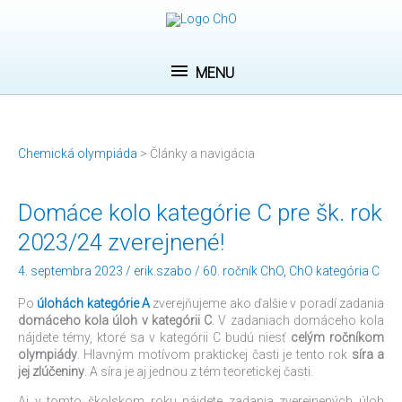
Preskočiť
MENU
na
obsah
MENU
Chemická olympiáda
>
Články a navigácia
Domáce
Domáce kolo kategórie C pre šk. rok
kolo
2023/24 zverejnené!
kategórie
C
4. septembra 2023
/
erik.szabo
/
60. ročník ChO
,
ChO kategória C
pre
šk.
Po
úlohách kategórie A
zverejňujeme ako ďalšie v poradí zadania
rok
domáceho kola úloh v kategórii C
. V zadaniach domáceho kola
2023/24
nájdete témy, ktoré sa v kategórii C budú niesť
celým ročníkom
zverejnené!
olympiády
. Hlavným motívom praktickej časti je tento rok
síra a
jej zlúčeniny
. A síra je aj jednou z tém teoretickej časti.
Aj v tomto školskom roku nájdete zadania zverejnených úloh