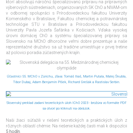
ktorí absolvujú náročnú špecializovanú prípravu na prípravných
výberových sústredeniach, organizovaných SK ChO a NIVAM-om
v odbornej spolupráci s Prírodovedeckou fakultou Univerzity
Komenského v Bratislave, Fakultou chemickej a potravinárskej
technológie STU v Bratislave a Prírodovedeckou fakultou
Univerzity Pavla Jozefa Šafárika v Košiciach. Vďaka vysokej
úrovni domácej ChO a systému špecializovanej prípravy sa
Slovensko na MChO dlhoročne veľmi dobre prezentuje a naše
reprezentačné družstvo sa už tradične umiestňuje v prvej tretine
až polovici poradia zúčastnených krajín.
Účastníci 55. MChO v Zürichu, zľava: Tomáš Iliaš, Martin Putala, Matej Škubla,
Tibor Dubaj, Adam Benjamín Plšek, Richard Grešák a Rastislav Serbin.
Slovenský preklad zadaní teoretických úloh IChO 2023 - brožúra vo formáte PDF
sa otvorí po kliknutí na obrázok.
Naši žiaci súťažili v riešení teoretických a praktických úloh z
rôznych oblastí chémie. Na riešenie každej časti mali k dispozícii
5 hodín
.