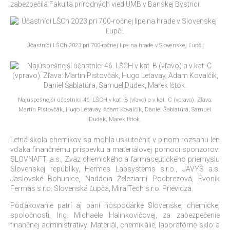
zabezpečila Fakulta prírodných vied UMB v Banskej Bystrici.
Účastníci LŠCh 2023 pri 700-ročnej lipe na hrade v Slovenskej Ľupči.
Najúspešnejší účastníci 46. LŠCH v kat. B (vľavo) a v kat. C (vpravo). Zľava:
Martin Pistovčák, Hugo Letavay, Adam Kovalčík, Daniel Šablatúra, Samuel
Dudek, Marek Ištok.
Letná škola chemikov sa mohla uskutočniť v plnom rozsahu len
vďaka finančnému príspevku a materiálovej pomoci sponzorov:
SLOVNAFT, a.s., Zväz chemického a farmaceutického priemyslu
Slovenskej republiky, Hermes Labsystems s.r.o., JAVYS a.s.
Jaslovské Bohunice, Nadácia Železiarní Podbrezová, Evonik
Fermas s.r.o. Slovenská Ľupča, MiralTech s.r.o. Prievidza.
Poďakovanie patrí aj pani hospodárke Slovenskej chemickej
spoločnosti, Ing. Michaele Halinkovičovej, za zabezpečenie
finančnej administratívy. Materiál, chemikálie, laboratórne sklo a