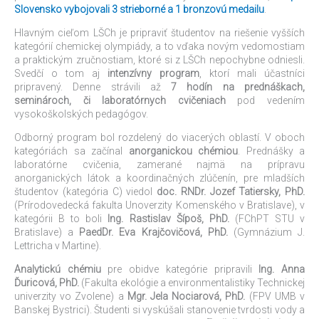
Slovensko vybojovali 3 strieborné a 1 bronzovú medailu
.
Hlavným cieľom LŠCh je pripraviť študentov na riešenie vyšších
kategórií chemickej olympiády, a to vďaka novým vedomostiam
a praktickým zručnostiam, ktoré si z LŠCh nepochybne odniesli.
Svedčí o tom aj
intenzívny program
, ktorí mali účastníci
pripravený. Denne strávili až
7 hodín na prednáškach,
seminároch, či laboratórnych cvičeniach
pod vedením
vysokoškolských pedagógov.
Odborný program bol rozdelený do viacerých oblastí. V oboch
kategóriách sa začínal
anorganickou chémiou
. Prednášky a
laboratórne cvičenia, zamerané najmä na prípravu
anorganických látok a koordinačných zlúčenín, pre mladších
študentov (kategória C) viedol
doc. RNDr. Jozef Tatiersky, PhD.
(Prírodovedecká fakulta Unoverzity Komenského v Bratislave), v
kategórii B to boli
Ing. Rastislav Šípoš, PhD.
(FChPT STU v
Bratislave) a
PaedDr. Eva Krajčovičová, PhD.
(Gymnázium J.
Lettricha v Martine).
Analytickú chémiu
pre obidve kategórie pripravili
Ing. Anna
Ďuricová, PhD.
(Fakulta ekológie a environmentalistiky Technickej
univerzity vo Zvolene) a
Mgr. Jela Nociarová, PhD.
(FPV UMB v
Banskej Bystrici). Študenti si vyskúšali stanovenie tvrdosti vody a