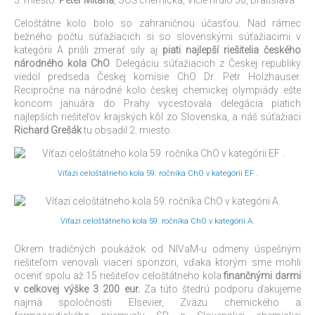
3. miesto:
Peter Mitana
, SOŠ chemická, Vlčie hrdlo 50, Bratislava
Celoštátne kolo bolo so zahraničnou účasťou. Nad rámec
bežného počtu súťažiacich si so slovenskými súťažiacimi v
kategórii A prišli zmerať sily aj
piati najlepší riešitelia českého
národného kola ChO
. Delegáciu súťažiacich z Českej republiky
viedol predseda Českej komisie ChO Dr. Petr Holzhauser.
Recipročne na národné kolo českej chemickej olympiády ešte
koncom januára do Prahy vycestovala delegácia piatich
najlepších riešiteľov krajských kôl zo Slovenska, a náš súťažiaci
Richard Grešák
tu obsadil 2. miesto.
Víťazi celoštátneho kola 59. ročníka ChO v kategórii EF .
Víťazi celoštátneho kola 59. ročníka ChO v kategórii A.
Okrem tradičných poukážok od NIVaM-u odmeny úspešným
riešiteľom venovali viacerí sponzori, vďaka ktorým sme mohli
oceniť spolu až 15 riešiteľov celoštátneho kola
finančnými darmi
v celkovej výške 3 200 eur.
Za túto štedrú podporu ďakujeme
najmä spoločnosti Elsevier, Zväzu chemického a