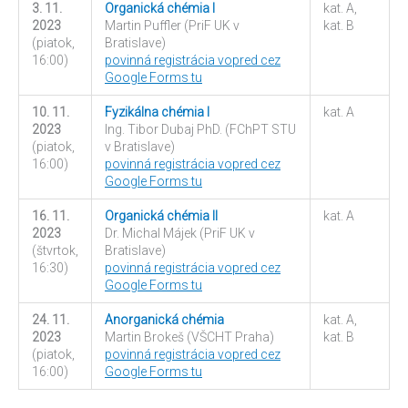
3. 11.
Organická chémia I
kat. A,
2023
Martin Puffler (PriF UK v
kat. B
(piatok,
Bratislave)
16:00)
povinná registrácia vopred cez
Google Forms tu
10. 11.
Fyzikálna chémia I
kat. A
2023
Ing. Tibor Dubaj PhD. (FChPT STU
(piatok,
v Bratislave)
16:00)
povinná registrácia vopred cez
Google Forms tu
16. 11.
Organická chémia II
kat. A
2023
Dr. Michal Májek (PriF UK v
(štvrtok,
Bratislave)
16:30)
povinná registrácia vopred cez
Google Forms tu
24. 11.
Anorganická chémia
kat. A,
2023
Martin Brokeš (VŠCHT Praha)
kat. B
(piatok,
povinná registrácia vopred cez
16:00)
Google Forms tu