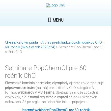
Preskočiť
MENU
na
obsah
MENU
Chemická olympiáda
>
Archív predchádzajúcich ročníkov ChO
>
60. ročník (školský rok 2023/24)
>
Semináre PopChemOl pre 60.
ročník ChO
Semináre PopChemOl pre 60.
ročník ChO
Slovenská komisia chemickej olympiády
aj tento rok organizuje
prípravné semináre
(najmä) pre riešiteľov ChO kategórie A,
formou
webinárov v MS Teams
. Stretnutí sa môže zúčastniť
ktokoľvek, ale je
nutná registrácia vopred
na doluuvedených
odkazoch. Až po registrácii obdržíte link na pripojenie.
Jesenné webináre PopChemOl pre 60. ročník: