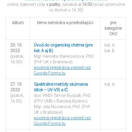
online, (takmer) vždy
v piatky
, začiatok
o 16:00
(a raz výnimočne
vo štvrtok o 16:30)
dátum
téma seminára a prednášajúci
pre
kategórie
ChO
20. 10.
Úvod do organickej chémie (pre
kat. A,
2023
kat. A aj B)
kat. B
(piatok,
Mgr. Henrieta Stankovičová, PhD.
16:00)
(PriF UK v Bratislave)
povinná registrácia vopred cez
Google Forms tu
27. 10.
Spektrálne metódy skúmania
kat. A
2023
látok – UV-VIS a IČ
(piatok,
doc. RNDr. Šimon Budzák, PhD.
16:00)
(FPV UMB v Banskej Bystrici)
Mgr. Jela Nociarová, PhD. (PriF
UK v Bratislave)
povinná registrácia vopred cez
Google Forms tu