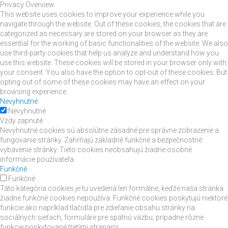
Privacy Overview
This website uses cookies to improve your experience while you
navigate through the website. Out of these cookies, the cookies that are
categorized as necessary are stored on your browser as they are
essential for the working of basic functionalities of the website. We also
use third-party cookies that help us analyze and understand how you
use this website. These cookies will be stored in your browser only with
your consent. You also have the option to opt-out of these cookies. But
opting out of some of these cookies may have an effect on your
browsing experience.
Nevyhnutné
Nevyhnutné
Vždy zapnuté
Nevyhnutné cookies sú absolútne zásadné pre správne zobrazenie a
fungovanie stránky. Zahŕňajú základné funkčné a bezpečnostné
vybavenie stránky. Tieto cookies neobsahujú žiadne osobné
informácie používateľa.
Funkčné
Funkčné
Táto kategória cookies je tu uvedená len formálne, keďže naša stránka
žiadne funkčné cookies nepoužíva. Funkčné cookies poskytujú niektoré
funkcie ako napríklad tlačidlá pre zdieľanie obsahu stránky na
sociálnych sieťach, formuláre pre spätnú väzbu, prípadne rôzne
funkcie poskytované tretími stranami.