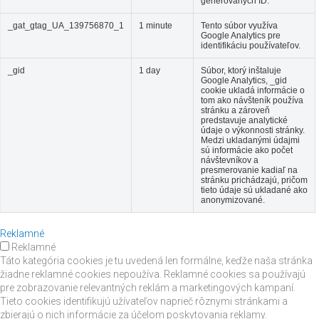
generovaných ID.
_gat_gtag_UA_139756870_1
1 minute
Tento súbor využíva
Google Analytics pre
identifikáciu používateľov.
_gid
1 day
Súbor, ktorý inštaluje
Google Analytics, _gid
cookie ukladá informácie o
tom ako návšteník používa
stránku a zároveň
predstavuje analytické
údaje o výkonnosti stránky.
Medzi ukladanými údajmi
sú informácie ako počet
návštevníkov a
presmerovanie kadiaľ na
stránku prichádzajú, pričom
tieto údaje sú ukladané ako
anonymizované.
Reklamné
Reklamné
Táto kategória cookies je tu uvedená len formálne, keďže naša stránka
žiadne reklamné cookies nepoužíva. Reklamné cookies sa používajú
pre zobrazovanie relevantných reklám a marketingových kampaní.
Tieto cookies identifikujú užívateľov naprieč rôznymi stránkami a
zbierajú o nich informácie za účelom poskytovania reklamy.