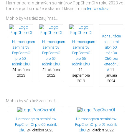
Harmonogram zimných seminárov PopChemOl v roku 2023 vo
formáte pdf si môžete stiahnuť kliknutím na
tento odkaz
.
Mohlo by vás tiež zaujímať…
Konzultácie
Harmonogram
Harmonogram
Harmonogram
s autormi
seminárov
seminárov
seminárov
úloh 60.
PopChemOl
PopChemOl
PopChemOl
ročníka
pre 60.
pre 59.
pre 56.
ChO pre
ročník ChO
ročník ChO
ročník ChO
kategóriu
24. októbra
21. októbra
11.
A
11.
2023
2022
septembra
januára
2019
2024
Mohlo by vás tiež zaujímať…
Harmonogram seminárov
Harmonogram seminárov
PopChemOl pre 60. ročník
PopChemOl pre 59. ročník
ChO
24. októbra 2023
ChO
21. októbra 2022