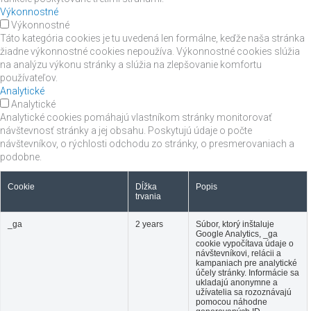
Výkonnostné
Výkonnostné
Táto kategória cookies je tu uvedená len formálne, keďže naša stránka
žiadne výkonnostné cookies nepoužíva. Výkonnostné cookies slúžia
na analýzu výkonu stránky a slúžia na zlepšovanie komfortu
používateľov.
Analytické
Analytické
Analytické cookies pomáhajú vlastníkom stránky monitorovať
návštevnosť stránky a jej obsahu. Poskytujú údaje o počte
návštevníkov, o rýchlosti odchodu zo stránky, o presmerovaniach a
podobne.
Cookie
Dĺžka
Popis
trvania
_ga
2 years
Súbor, ktorý inštaluje
Google Analytics, _ga
cookie vypočítava údaje o
návštevníkovi, relácii a
kampaniach pre analytické
účely stránky. Informácie sa
ukladajú anonymne a
užívatelia sa rozoznávajú
pomocou náhodne