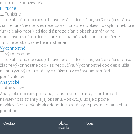
informácie používateľa.
Funkčné
Funkčné
Táto kategória cookies je tu uvedená len formálne, keďže naša stránka
žiadne funkčné cookies nepoužíva. Funkčné cookies poskytujú niektoré
funkcie ako napríklad tlačidlá pre zdieľanie obsahu stránky na
sociálnych sieťach, formuláre pre spätnú väzbu, prípadne rôzne
funkcie poskytované tretími stranami.
Výkonnostné
Výkonnostné
Táto kategória cookies je tu uvedená len formálne, keďže naša stránka
žiadne výkonnostné cookies nepoužíva. Výkonnostné cookies slúžia
na analýzu výkonu stránky a slúžia na zlepšovanie komfortu
používateľov.
Analytické
Analytické
Analytické cookies pomáhajú vlastníkom stránky monitorovať
návštevnosť stránky a jej obsahu. Poskytujú údaje o počte
návštevníkov, o rýchlosti odchodu zo stránky, o presmerovaniach a
podobne.
Cookie
Dĺžka
Popis
trvania