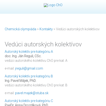
Preskočiť
na
obsah
Chemická olympiáda
>
Kontakty
>
Vedúci autorských kolektívov
Vedúci autorských kolektívov
Autorský kolektív pre kategóriu A
doc. Ing. Ján Reguli, CSc.
vedúci autorského kolektívu ChO pre kat. A
e-mail:
jreguli@gmail.com
Autorský kolektív pre kategóriu B
Ing. Pavel Májek, PhD.
vedúci autorského kolektívu ChO pre kat. B
e-mail:
pavel.majek@stuba.sk
Autorský kolektív pre kategóriu C
PaeDr. Anna Drozdíková, PhD.