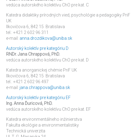
vedúca autorského kolektívu ChO pre kat. C
Katedra didaktiky prírodných vied, psychológie a pedagogiky PriF
UK
Ilkovičova 6, 842 15 Bratislava
tel.: +421 2 602 96 311
e-mail:
anna.drozdikova@uniba.sk
Autorský kolektív pre kategóriu D
RNDr. Jana Chrappová, PhD.
vedúca autorského kolektívu ChO pre kat. D
Katedra anorganickej chémie PriF UK
Ilkovičova 6, 842 15 Bratislava
tel.: +421 2 602 96 497
e-mail:
jana.chrappova@uniba.sk
Autorský kolektív pre kategóriu EF
Ing. Anna Ďuricová, PhD.
vedúca autorského kolektívu ChO pre kat. EF
Katedra environmentálneho inžinierstva
Fakulta ekológie a environmentalistiky
Technická univerzita
Ul. T. G. Masaryka 24