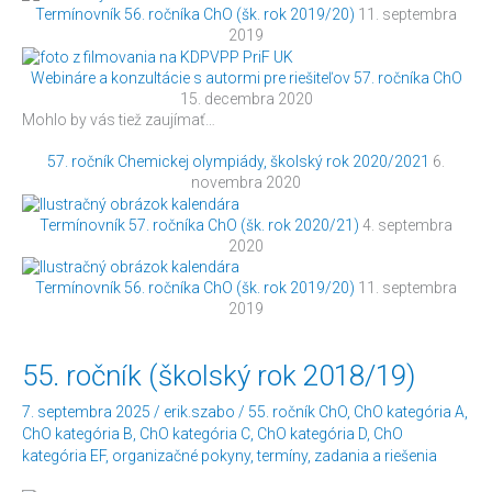
Termínovník 56. ročníka ChO (šk. rok 2019/20)
11. septembra
2019
Webináre a konzultácie s autormi pre riešiteľov 57. ročníka ChO
15. decembra 2020
Mohlo by vás tiež zaujímať…
57. ročník Chemickej olympiády, školský rok 2020/2021
6.
novembra 2020
Termínovník 57. ročníka ChO (šk. rok 2020/21)
4. septembra
2020
Termínovník 56. ročníka ChO (šk. rok 2019/20)
11. septembra
2019
55.
55. ročník (školský rok 2018/19)
ročník
(školský
7. septembra 2025
/
erik.szabo
/
55. ročník ChO
,
ChO kategória A
,
rok
ChO kategória B
,
ChO kategória C
,
ChO kategória D
,
ChO
2018/19)
kategória EF
,
organizačné pokyny
,
termíny
,
zadania a riešenia