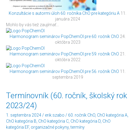
Konzultácie s autormi úloh 60. ročníka ChO pre kategóriu A
11.
januára 2024
Mohlo by vás tiež zaujímať…
Harmonogram seminárov PopChemOl pre 60. ročník ChO
24.
októbra 2023
Harmonogram seminárov PopChemOl pre 59. ročník ChO
21.
októbra 2022
Harmonogram seminárov PopChemOl pre 56. ročník ChO
11.
septembra 2019
Termínovník
Termínovník (60. ročník, školský rok
(60.
2023/24)
ročník,
školský
1. septembra 2024
/
erik.szabo
/
60. ročník ChO
,
ChO kategória A
,
rok
ChO kategória B
,
ChO kategória C
,
ChO kategória D
,
ChO
2023/24)
kategória EF
,
organizačné pokyny
,
termíny