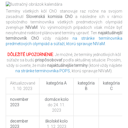
Termíny všetkých kôl ChO stanovuje raz ročne na svojom
zasadnutí
Slovenská komisia ChO
a následne ich v rámci
spoločného termínovníka všetkých predmetových olympiád
zverejňuje
NIVaM
. Vo výnimočných prípadoch však môže byť
nevyhnutné niektoré plánované termíny upraviť. Ten
najaktuálnejší
termínovník ChO
vždy nájdete
na stránke termínovníka
predmetových olympiád a súťaží, ktorú spravuje NIVaM
.
DÔLEŽITÉ UPOZORNENIE
:
Je možné, že termíny jednotlivých kôl
súťaže sa budú
prispôsobovať
podľa aktuálnej situácie. Prosím,
vždy si overte, že máte
najaktuálnejšie termíny
(ktoré vždy nájdete
na stránke termínovníka POPS
, ktorú spravuje NIVaM).
Aktualizované
kategória A
kategória
kategória
1. 10. 2023
B
C
november
domáce kolo
2023
do 24. 11.
2023
december
školské kolo
2023
1. 12. 2023