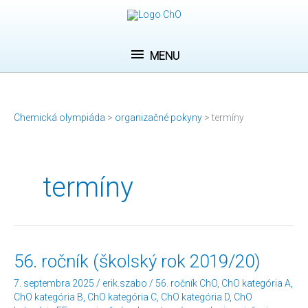
Preskočiť
MENU
na
obsah
MENU
Chemická olympiáda
>
organizačné pokyny
>
termíny
termíny
56.
56. ročník (školský rok 2019/20)
ročník
(školský
7. septembra 2025
/
erik.szabo
/
56. ročník ChO
,
ChO kategória A
,
rok
ChO kategória B
,
ChO kategória C
,
ChO kategória D
,
ChO
2019/20)