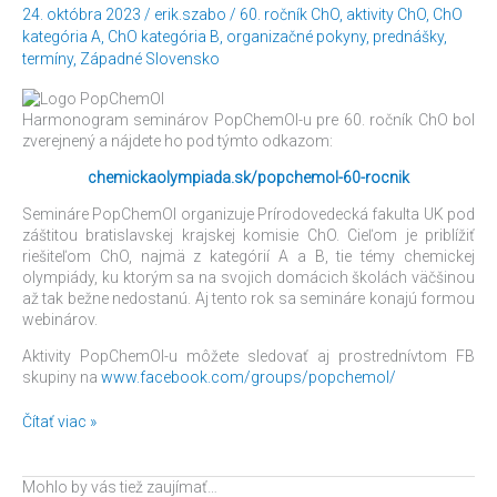
24. októbra 2023
/
erik.szabo
/
60. ročník ChO
,
aktivity ChO
,
ChO
60.
kategória A
,
ChO kategória B
,
organizačné pokyny
,
prednášky
,
ročník
termíny
,
Západné Slovensko
ChO
Harmonogram seminárov PopChemOl-u pre 60. ročník ChO bol
zverejnený a nájdete ho pod týmto odkazom:
chemickaolympiada.sk/popchemol-60-rocnik
Semináre PopChemOl organizuje Prírodovedecká fakulta UK pod
záštitou bratislavskej krajskej komisie ChO. Cieľom je priblížiť
riešiteľom ChO, najmä z kategórií A a B, tie témy chemickej
olympiády, ku ktorým sa na svojich domácich školách väčšinou
až tak bežne nedostanú. Aj tento rok sa semináre konajú formou
webinárov.
Aktivity PopChemOl-u môžete sledovať aj prostrednívtom FB
skupiny na
www.facebook.com/groups/popchemol/
Čítať viac »
Mohlo by vás tiež zaujímať…