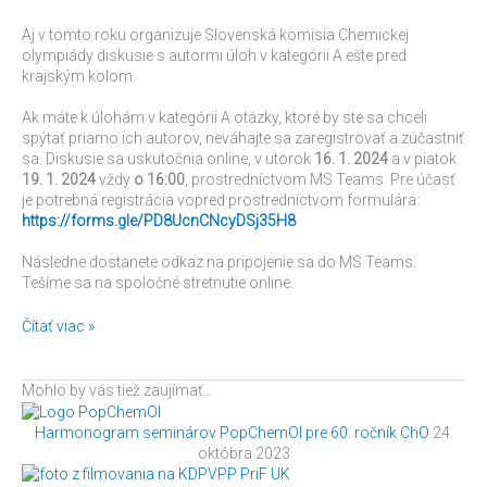
pre
Aj v tomto roku organizuje Slovenská komisia Chemickej
kategóriu
olympiády diskusie s autormi úloh v kategórii A ešte pred
A
krajským kolom.
Ak máte k úlohám v kategórii A otázky, ktoré by ste sa chceli
spýtať priamo ich autorov, neváhajte sa zaregistrovať a zúčastniť
sa. Diskusie sa uskutočnia online, v utorok
16. 1. 2024
a v piatok
19. 1. 2024
vždy
o 16:00
, prostredníctvom MS Teams. Pre účasť
je potrebná registrácia vopred prostredníctvom formulára:
https://forms.gle/PD8UcnCNcyDSj35H8
Následne dostanete odkaz na pripojenie sa do MS Teams.
Tešíme sa na spoločné stretnutie online.
Čítať viac »
Mohlo by vás tiež zaujímať…
Harmonogram seminárov PopChemOl pre 60. ročník ChO
24.
októbra 2023