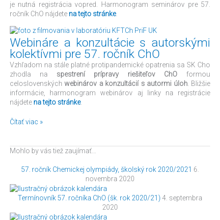
je nutná registrácia vopred. Harmonogram seminárov pre 57.
ročník ChO nájdete
na tejto stránke
.
Webináre a konzultácie s autorskými
kolektívmi pre 57. ročník ChO
Vzhľadom na stále platné protipandemické opatrenia sa SK Cho
zhodla na
spestrení prípravy riešiteľov ChO
formou
celoslovenských
webinárov a konzultácií s autormi úloh
. Bližšie
informácie, harmonogram webinárov aj linky na registrácie
nájdete
na tejto stránke
.
Čítať viac »
Mohlo by vás tiež zaujímať…
57. ročník Chemickej olympiády, školský rok 2020/2021
6.
novembra 2020
Termínovník 57. ročníka ChO (šk. rok 2020/21)
4. septembra
2020