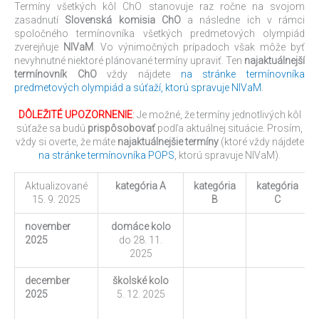
Termíny všetkých kôl ChO stanovuje raz ročne na svojom
zasadnutí
Slovenská komisia ChO
a následne ich v rámci
spoločného termínovníka všetkých predmetových olympiád
zverejňuje
NIVaM
. Vo výnimočných prípadoch však môže byť
nevyhnutné niektoré plánované termíny upraviť. Ten
najaktuálnejší
termínovník ChO
vždy nájdete
na stránke termínovníka
predmetových olympiád a súťaží, ktorú spravuje NIVaM
.
DÔLEŽITÉ UPOZORNENIE
:
Je možné, že termíny jednotlivých kôl
súťaže sa budú
prispôsobovať
podľa aktuálnej situácie. Prosím,
vždy si overte, že máte
najaktuálnejšie termíny
(ktoré vždy nájdete
na stránke termínovníka POPS
, ktorú spravuje NIVaM).
Aktualizované
kategória A
kategória
kategória
15. 9. 2025
B
C
november
domáce kolo
2025
do 28. 11.
2025
december
školské kolo
2025
5. 12. 2025