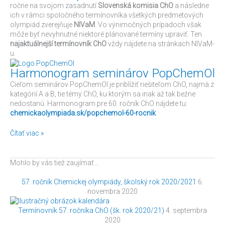
ročne na svojom zasadnutí
Slovenská komisia ChO
a následne
ich v rámci spoločného termínovníka všetkých predmetových
olympiád zverejňuje
NIVaM
. Vo výnimočných prípadoch však
môže byť nevyhnutné niektoré plánované termíny upraviť. Ten
najaktuálnejší termínovník ChO
vždy nájdete na stránkach NIVaM-
u.
Harmonogram seminárov PopChemOl
Cieľom seminárov PopChemOl je priblížiť riešiteľom ChO, najmä z
kategórií A a B, tie témy ChO, ku ktorým sa inak až tak bežne
nedostanú. Harmonogram pre 60. ročník ChO nájdete tu:
chemickaolympiada.sk/popchemol-60-rocnik
Čítať viac »
Mohlo by vás tiež zaujímať…
57. ročník Chemickej olympiády, školský rok 2020/2021
6.
novembra 2020
Termínovník 57. ročníka ChO (šk. rok 2020/21)
4. septembra
2020