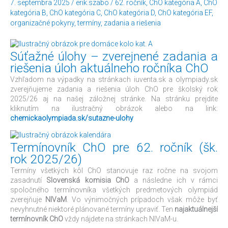
7. septembra 2025
/
erik.szabo
/
62. ročník
,
ChO kategória A
,
ChO
ročník,
kategória B
,
ChO kategória C
,
ChO kategória D
,
ChO kategória EF
,
školský
organizačné pokyny
,
termíny
,
zadania a riešenia
rok
2025/26)
Súťažné úlohy – zverejnené zadania a
riešenia úloh aktuálneho ročníka ChO
Vzhľadom na výpadky na stránkach iuventa.sk a olympiady.sk
zverejňujeme zadania a riešenia úloh ChO pre školský rok
2025/26 aj na našej záložnej stránke. Na stránku prejdite
kliknutím na ilustračný obrázok alebo na link:
chemickaolympiada.sk/sutazne-ulohy
Termínovník ChO pre 62. ročník (šk.
rok 2025/26)
Termíny všetkých kôl ChO stanovuje raz ročne na svojom
zasadnutí
Slovenská komisia ChO
a následne ich v rámci
spoločného termínovníka všetkých predmetových olympiád
zverejňuje
NIVaM
. Vo výnimočných prípadoch však môže byť
nevyhnutné niektoré plánované termíny upraviť. Ten
najaktuálnejší
termínovník ChO
vždy nájdete na stránkach NIVaM-u.