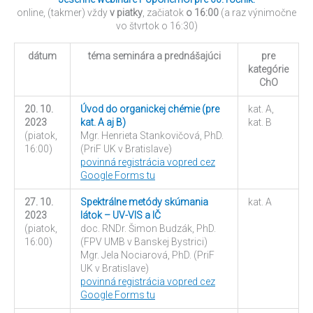
online, (takmer) vždy
v piatky
, začiatok
o 16:00
(a raz výnimočne
vo štvrtok o 16:30)
dátum
téma seminára a prednášajúci
pre
kategórie
ChO
20. 10.
Úvod do organickej chémie (pre
kat. A,
2023
kat. A aj B)
kat. B
(piatok,
Mgr. Henrieta Stankovičová, PhD.
16:00)
(PriF UK v Bratislave)
povinná registrácia vopred cez
Google Forms tu
27. 10.
Spektrálne metódy skúmania
kat. A
2023
látok – UV-VIS a IČ
(piatok,
doc. RNDr. Šimon Budzák, PhD.
16:00)
(FPV UMB v Banskej Bystrici)
Mgr. Jela Nociarová, PhD. (PriF
UK v Bratislave)
povinná registrácia vopred cez
Google Forms tu