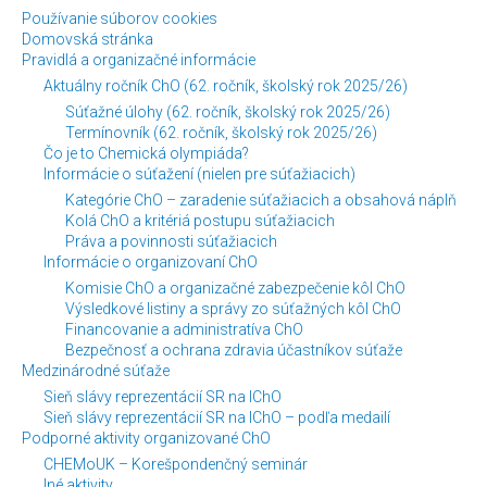
Používanie súborov cookies
Domovská stránka
Pravidlá a organizačné informácie
Aktuálny ročník ChO (62. ročník, školský rok 2025/26)
Súťažné úlohy (62. ročník, školský rok 2025/26)
Termínovník (62. ročník, školský rok 2025/26)
Čo je to Chemická olympiáda?
Informácie o súťažení (nielen pre súťažiacich)
Kategórie ChO – zaradenie súťažiacich a obsahová náplň
Kolá ChO a kritériá postupu súťažiacich
Práva a povinnosti súťažiacich
Informácie o organizovaní ChO
Komisie ChO a organizačné zabezpečenie kôl ChO
Výsledkové listiny a správy zo súťažných kôl ChO
Financovanie a administratíva ChO
Bezpečnosť a ochrana zdravia účastníkov súťaže
Medzinárodné súťaže
Sieň slávy reprezentácií SR na IChO
Sieň slávy reprezentácií SR na IChO – podľa medailí
Podporné aktivity organizované ChO
CHEMoUK – Korešpondenčný seminár
Iné aktivity