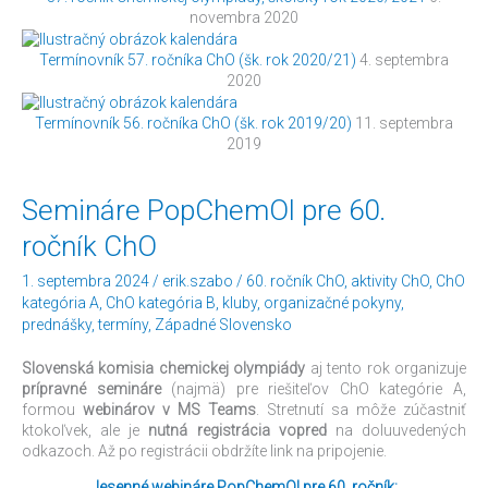
novembra 2020
Termínovník 57. ročníka ChO (šk. rok 2020/21)
4. septembra
2020
Termínovník 56. ročníka ChO (šk. rok 2019/20)
11. septembra
2019
Semináre
Semináre PopChemOl pre 60.
PopChemOl
ročník ChO
pre
60.
1. septembra 2024
/
erik.szabo
/
60. ročník ChO
,
aktivity ChO
,
ChO
ročník
kategória A
,
ChO kategória B
,
kluby
,
organizačné pokyny
,
ChO
prednášky
,
termíny
,
Západné Slovensko
Slovenská komisia chemickej olympiády
aj tento rok organizuje
prípravné semináre
(najmä) pre riešiteľov ChO kategórie A,
formou
webinárov v MS Teams
. Stretnutí sa môže zúčastniť
ktokoľvek, ale je
nutná registrácia vopred
na doluuvedených
odkazoch. Až po registrácii obdržíte link na pripojenie.
Jesenné webináre PopChemOl pre 60. ročník: