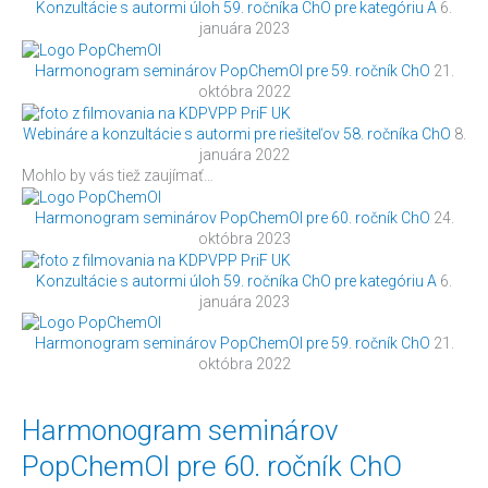
Konzultácie s autormi úloh 59. ročníka ChO pre kategóriu A
6.
januára 2023
Harmonogram seminárov PopChemOl pre 59. ročník ChO
21.
októbra 2022
Webináre a konzultácie s autormi pre riešiteľov 58. ročníka ChO
8.
januára 2022
Mohlo by vás tiež zaujímať…
Harmonogram seminárov PopChemOl pre 60. ročník ChO
24.
októbra 2023
Konzultácie s autormi úloh 59. ročníka ChO pre kategóriu A
6.
januára 2023
Harmonogram seminárov PopChemOl pre 59. ročník ChO
21.
októbra 2022
Harmonogram
Harmonogram seminárov
seminárov
PopChemOl pre 60. ročník ChO
PopChemOl
pre