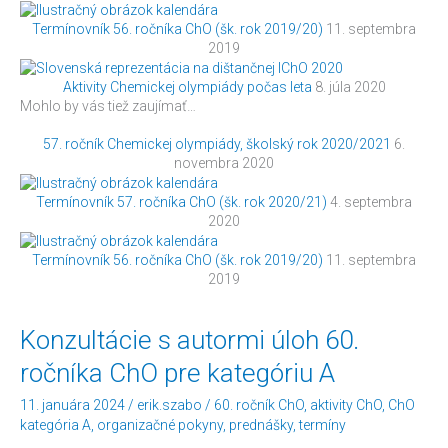
Termínovník 56. ročníka ChO (šk. rok 2019/20)
11. septembra
2019
Aktivity Chemickej olympiády počas leta
8. júla 2020
Mohlo by vás tiež zaujímať…
57. ročník Chemickej olympiády, školský rok 2020/2021
6.
novembra 2020
Termínovník 57. ročníka ChO (šk. rok 2020/21)
4. septembra
2020
Termínovník 56. ročníka ChO (šk. rok 2019/20)
11. septembra
2019
Konzultácie
Konzultácie s autormi úloh 60.
s
ročníka ChO pre kategóriu A
autormi
úloh
11. januára 2024
/
erik.szabo
/
60. ročník ChO
,
aktivity ChO
,
ChO
60.
kategória A
,
organizačné pokyny
,
prednášky
,
termíny
ročníka
ChO