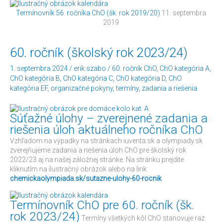
Termínovník 56. ročníka ChO (šk. rok 2019/20)
11. septembra
2019
60.
60. ročník (školský rok 2023/24)
ročník
(školský
1. septembra 2024
/
erik.szabo
/
60. ročník ChO
,
ChO kategória A
,
rok
ChO kategória B
,
ChO kategória C
,
ChO kategória D
,
ChO
2023/24)
kategória EF
,
organizačné pokyny
,
termíny
,
zadania a riešenia
Súťažné úlohy – zverejnené zadania a
riešenia úloh aktuálneho ročníka ChO
Vzhľadom na výpadky na stránkach iuventa.sk a olympiady.sk
zverejňujeme zadania a riešenia úloh ChO pre školský rok
2022/23 aj na našej záložnej stránke. Na stránku prejdite
kliknutím na ilustračný obrázok alebo na link:
chemickaolympiada.sk/sutazne-ulohy-60-rocnik
Termínovník ChO pre 60. ročník (šk.
rok 2023/24)
Termíny všetkých kôl ChO stanovuje raz