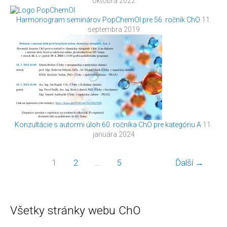
októbra 2022
Harmonogram seminárov PopChemOl pre 56. ročník ChO
11.
septembra 2019
Konzultácie s autormi úloh 60. ročníka ChO pre kategóriu A
11.
januára 2024
1
2
…
5
Ďalší
→
Kategórie
Články
Všetky stránky webu ChO
článkov
podľa
mesiacov