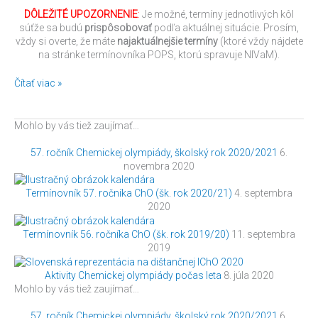
DÔLEŽITÉ UPOZORNENIE
:
Je možné, termíny jednotlivých kôl
súťže sa budú
prispôsobovať
podľa aktuálnej situácie. Prosím,
vždy si overte, že máte
najaktuálnejšie termíny
(ktoré vždy nájdete
na stránke termínovníka POPS, ktorú spravuje NIVaM).
Čítať viac »
Mohlo by vás tiež zaujímať…
57. ročník Chemickej olympiády, školský rok 2020/2021
6.
novembra 2020
Termínovník 57. ročníka ChO (šk. rok 2020/21)
4. septembra
2020
Termínovník 56. ročníka ChO (šk. rok 2019/20)
11. septembra
2019
Aktivity Chemickej olympiády počas leta
8. júla 2020
Mohlo by vás tiež zaujímať…
57. ročník Chemickej olympiády, školský rok 2020/2021
6.