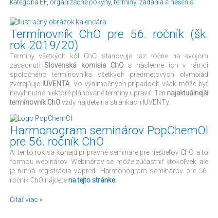
kategória EF
,
organizačné pokyny
,
termíny
,
zadania a riešenia
Termínovník ChO pre 56. ročník (šk.
rok 2019/20)
Termíny všetkých kôl ChO stanovuje raz ročne na svojom
zasadnutí
Slovenská komisia ChO
a následne ich v rámci
spoločného termínovníka všetkých predmetových olympiád
zverejňuje
IUVENTA
. Vo výnimočných prípadoch však môže byť
nevyhnutné niektoré plánované termíny upraviť. Ten
najaktuálnejší
termínovník ChO
vždy nájdete na stránkach IUVENTy.
Harmonogram seminárov PopChemOl
pre 56. ročník ChO
Aj tento rok sa konajú prípravné semináre pre riešiteľov ChO, a to
formou webinárov. Webinárov sa môže zúčastniť ktokoľvek, ale
je nutná registrácia vopred. Harmonogram seminárov pre 56.
ročník ChO nájdete
na tejto stránke
.
Čítať viac »