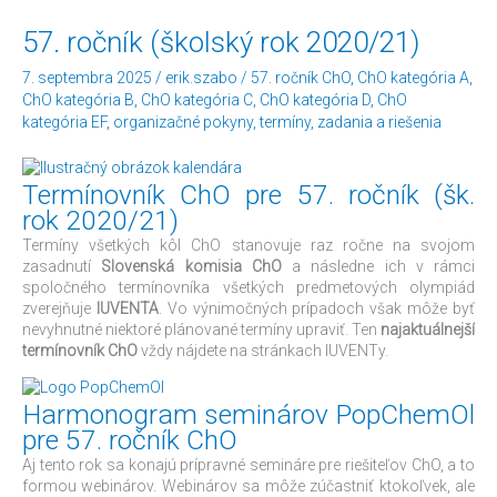
57.
57. ročník (školský rok 2020/21)
ročník
(školský
7. septembra 2025
/
erik.szabo
/
57. ročník ChO
,
ChO kategória A
,
rok
ChO kategória B
,
ChO kategória C
,
ChO kategória D
,
ChO
2020/21)
kategória EF
,
organizačné pokyny
,
termíny
,
zadania a riešenia
Termínovník ChO pre 57. ročník (šk.
rok 2020/21)
Termíny všetkých kôl ChO stanovuje raz ročne na svojom
zasadnutí
Slovenská komisia ChO
a následne ich v rámci
spoločného termínovníka všetkých predmetových olympiád
zverejňuje
IUVENTA
. Vo výnimočných prípadoch však môže byť
nevyhnutné niektoré plánované termíny upraviť. Ten
najaktuálnejší
termínovník ChO
vždy nájdete na stránkach IUVENTy.
Harmonogram seminárov PopChemOl
pre 57. ročník ChO
Aj tento rok sa konajú prípravné semináre pre riešiteľov ChO, a to
formou webinárov. Webinárov sa môže zúčastniť ktokoľvek, ale