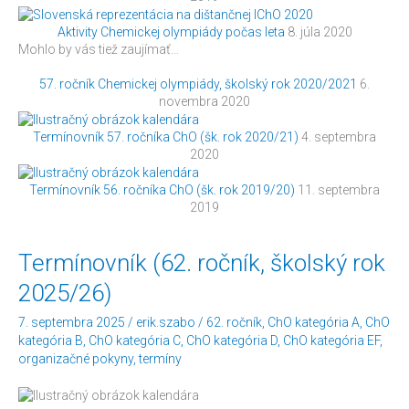
Aktivity Chemickej olympiády počas leta
8. júla 2020
Mohlo by vás tiež zaujímať…
57. ročník Chemickej olympiády, školský rok 2020/2021
6.
novembra 2020
Termínovník 57. ročníka ChO (šk. rok 2020/21)
4. septembra
2020
Termínovník 56. ročníka ChO (šk. rok 2019/20)
11. septembra
2019
Termínovník
Termínovník (62. ročník, školský rok
(62.
2025/26)
ročník,
školský
7. septembra 2025
/
erik.szabo
/
62. ročník
,
ChO kategória A
,
ChO
rok
kategória B
,
ChO kategória C
,
ChO kategória D
,
ChO kategória EF
,
2025/26)
organizačné pokyny
,
termíny