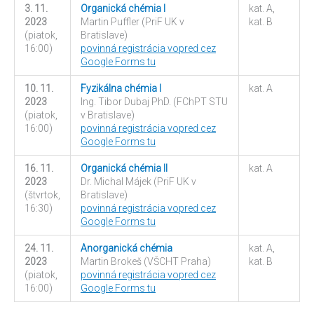
3. 11.
Organická chémia I
kat. A,
2023
Martin Puffler (PriF UK v
kat. B
(piatok,
Bratislave)
16:00)
povinná registrácia vopred cez
Google Forms tu
10. 11.
Fyzikálna chémia I
kat. A
2023
Ing. Tibor Dubaj PhD. (FChPT STU
(piatok,
v Bratislave)
16:00)
povinná registrácia vopred cez
Google Forms tu
16. 11.
Organická chémia II
kat. A
2023
Dr. Michal Májek (PriF UK v
(štvrtok,
Bratislave)
16:30)
povinná registrácia vopred cez
Google Forms tu
24. 11.
Anorganická chémia
kat. A,
2023
Martin Brokeš (VŠCHT Praha)
kat. B
(piatok,
povinná registrácia vopred cez
16:00)
Google Forms tu