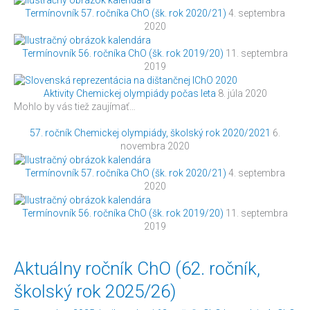
Termínovník 57. ročníka ChO (šk. rok 2020/21)
4. septembra
2020
Termínovník 56. ročníka ChO (šk. rok 2019/20)
11. septembra
2019
Aktivity Chemickej olympiády počas leta
8. júla 2020
Mohlo by vás tiež zaujímať…
57. ročník Chemickej olympiády, školský rok 2020/2021
6.
novembra 2020
Termínovník 57. ročníka ChO (šk. rok 2020/21)
4. septembra
2020
Termínovník 56. ročníka ChO (šk. rok 2019/20)
11. septembra
2019
Aktuálny
Aktuálny ročník ChO (62. ročník,
ročník
školský rok 2025/26)
ChO
(62.