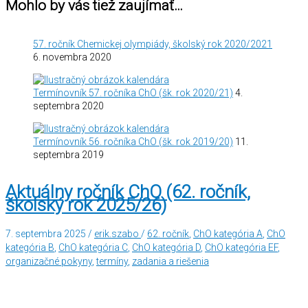
Mohlo by vás tiež zaujímať…
57. ročník Chemickej olympiády, školský rok 2020/2021
6. novembra 2020
Termínovník 57. ročníka ChO (šk. rok 2020/21)
4.
septembra 2020
Termínovník 56. ročníka ChO (šk. rok 2019/20)
11.
septembra 2019
Aktuálny ročník ChO (62. ročník,
školský rok 2025/26)
7. septembra 2025
/
erik.szabo
/
62. ročník
,
ChO kategória A
,
ChO
kategória B
,
ChO kategória C
,
ChO kategória D
,
ChO kategória EF
,
organizačné pokyny
,
termíny
,
zadania a riešenia