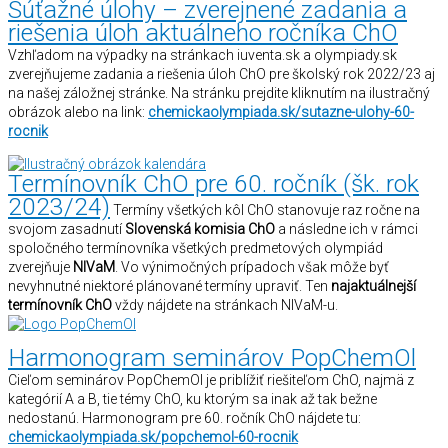
Súťažné úlohy – zverejnené zadania a
riešenia úloh aktuálneho ročníka ChO
Vzhľadom na výpadky na stránkach iuventa.sk a olympiady.sk
zverejňujeme zadania a riešenia úloh ChO pre školský rok 2022/23 aj
na našej záložnej stránke. Na stránku prejdite kliknutím na ilustračný
obrázok alebo na link:
chemickaolympiada.sk/sutazne-ulohy-60-
rocnik
Termínovník ChO pre 60. ročník (šk. rok
2023/24)
Termíny všetkých kôl ChO stanovuje raz ročne na
svojom zasadnutí
Slovenská komisia ChO
a následne ich v rámci
spoločného termínovníka všetkých predmetových olympiád
zverejňuje
NIVaM
. Vo výnimočných prípadoch však môže byť
nevyhnutné niektoré plánované termíny upraviť. Ten
najaktuálnejší
termínovník ChO
vždy nájdete na stránkach NIVaM-u.
Harmonogram seminárov PopChemOl
Cieľom seminárov PopChemOl je priblížiť riešiteľom ChO, najmä z
kategórií A a B, tie témy ChO, ku ktorým sa inak až tak bežne
nedostanú. Harmonogram pre 60. ročník ChO nájdete tu:
chemickaolympiada.sk/popchemol-60-rocnik