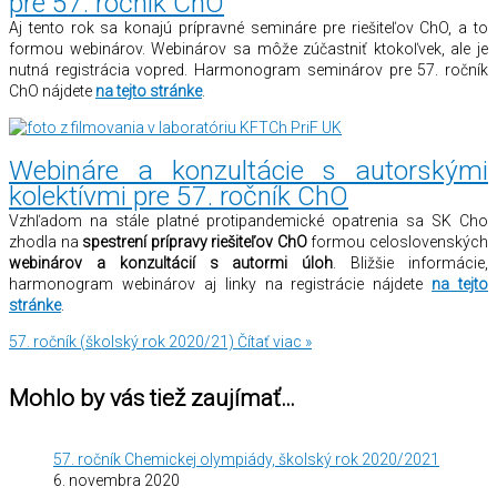
pre 57. ročník ChO
Aj tento rok sa konajú prípravné semináre pre riešiteľov ChO, a to
formou webinárov. Webinárov sa môže zúčastniť ktokoľvek, ale je
nutná registrácia vopred. Harmonogram seminárov pre 57. ročník
ChO nájdete
na tejto stránke
.
Webináre a konzultácie s autorskými
kolektívmi pre 57. ročník ChO
Vzhľadom na stále platné protipandemické opatrenia sa SK Cho
zhodla na
spestrení prípravy riešiteľov ChO
formou celoslovenských
webinárov a konzultácií s autormi úloh
. Bližšie informácie,
harmonogram webinárov aj linky na registrácie nájdete
na tejto
stránke
.
57. ročník (školský rok 2020/21)
Čítať viac »
Mohlo by vás tiež zaujímať…
57. ročník Chemickej olympiády, školský rok 2020/2021
6. novembra 2020