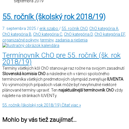
septembra 2019
55. ročník (školský rok 2018/19)
7. septembra 2025
/
erik.szabo
/
55. ročník ChO
,
ChO kategória A
,
ChO kategória B
,
ChO kategória C
,
ChO kategória D
,
ChO kategória EF
,
organizačné pokyny
,
termíny
,
zadania a riešenia
Termínovník ChO pre 55. ročník (šk. rok
2018/19)
Termíny všetkých kôl ChO stanovuje raz ročne na svojom zasadnutí
Slovenská komisia ChO
a následne ich v rámci spoločného
termínovníka všetkých predmetových olympiád zverejňuje
IUVENTA
.
Vo výnimočných prípadoch však môže byť nevyhnutné niektoré
plánované termíny upraviť. Ten
najaktuálnejší termínovník ChO
vždy
nájdete na stránkach IUVENTy.
55. ročník (školský rok 2018/19)
Čítať viac »
Mohlo by vás tiež zaujímať…