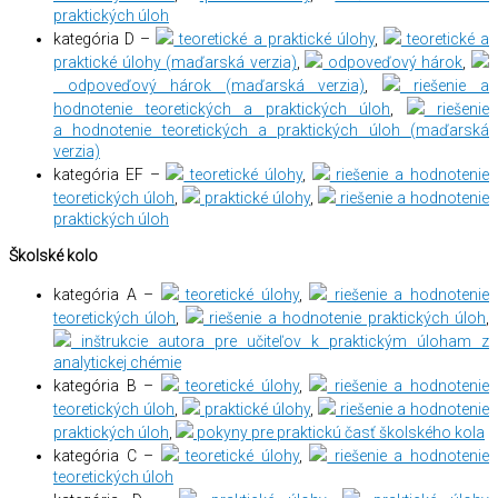
praktických úloh
kategória D –
teoretické a praktické úlohy
,
teoretické a
praktické úlohy (maďarská verzia)
,
odpoveďový hárok
,
odpoveďový hárok (maďarská verzia)
,
riešenie a
hodnotenie teoretických a praktických úloh
,
riešenie
a hodnotenie teoretických a praktických úloh (maďarská
verzia)
kategória EF –
teoretické úlohy
,
riešenie a hodnotenie
teoretických úloh
,
praktické úlohy
,
riešenie a hodnotenie
praktických úloh
Školské kolo
kategória A –
teoretické úlohy
,
riešenie a hodnotenie
teoretických úloh
,
riešenie a hodnotenie praktických úloh
,
inštrukcie autora pre učiteľov k praktickým úloham z
analytickej chémie
kategória B –
teoretické úlohy
,
riešenie a hodnotenie
teoretických úloh
,
praktické úlohy
,
riešenie a hodnotenie
praktických úloh
,
pokyny pre praktickú časť školského kola
kategória C –
teoretické úlohy
,
riešenie a hodnotenie
teoretických úloh