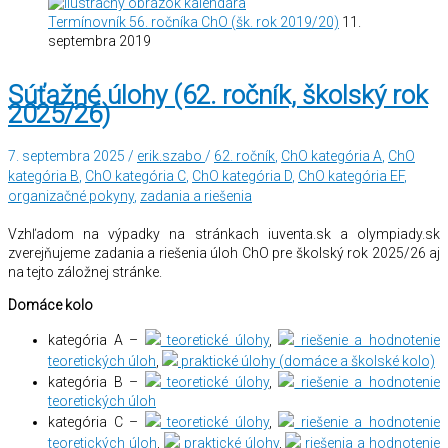
Termínovník 56. ročníka ChO (šk. rok 2019/20)
11.
septembra 2019
Súťažné úlohy (62. ročník, školský rok
2025/26)
7. septembra 2025
/
erik.szabo
/
62. ročník
,
ChO kategória A
,
ChO
kategória B
,
ChO kategória C
,
ChO kategória D
,
ChO kategória EF
,
organizačné pokyny
,
zadania a riešenia
Vzhľadom na výpadky na stránkach iuventa.sk a olympiady.sk
zverejňujeme zadania a riešenia úloh ChO pre školský rok 2025/26 aj
na tejto záložnej stránke.
Domáce kolo
kategória A –
teoretické úlohy
,
riešenie a hodnotenie
teoretických úloh
,
praktické úlohy (domáce a školské kolo)
kategória B –
teoretické úlohy
,
riešenie a hodnotenie
teoretických úloh
kategória C –
teoretické úlohy
,
riešenie a hodnotenie
teoretických úloh
,
praktické úlohy
,
riešenia a hodnotenie