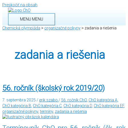
Preskočiť na obsah
MENU
MENU
Chemická olympiáda
>
organizačné pokyny
>
zadania a riešenia
zadania a riešenia
56. ročník (školský rok 2019/20)
7. septembra 2025
/
erik.szabo
/
56. ročník ChO
,
ChO kategória A
,
ChO kategória B
,
ChO kategória C
,
ChO kategória D
,
ChO kategória EF
,
organizačné pokyny
,
termíny
,
zadania a riešenia
Termínovník ChO pre 56. ročník (šk. rok