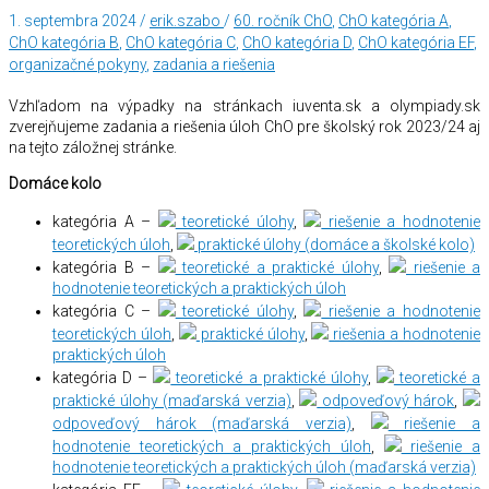
1. septembra 2024
/
erik.szabo
/
60. ročník ChO
,
ChO kategória A
,
ChO kategória B
,
ChO kategória C
,
ChO kategória D
,
ChO kategória EF
,
organizačné pokyny
,
zadania a riešenia
Vzhľadom na výpadky na stránkach iuventa.sk a olympiady.sk
zverejňujeme zadania a riešenia úloh ChO pre školský rok 2023/24 aj
na tejto záložnej stránke.
Domáce kolo
kategória A –
teoretické úlohy
,
riešenie a hodnotenie
teoretických úloh
,
praktické úlohy (domáce a školské kolo)
kategória B –
teoretické a praktické úlohy
,
riešenie a
hodnotenie teoretických a praktických úloh
kategória C –
teoretické úlohy
,
riešenie a hodnotenie
teoretických úloh
,
praktické úlohy
,
riešenia a hodnotenie
praktických úloh
kategória D –
teoretické a praktické úlohy
,
teoretické a
praktické úlohy (maďarská verzia)
,
odpoveďový hárok
,
odpoveďový hárok (maďarská verzia)
,
riešenie a
hodnotenie teoretických a praktických úloh
,
riešenie a
hodnotenie teoretických a praktických úloh (maďarská verzia)