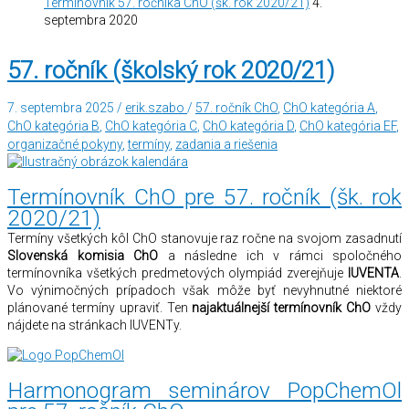
Termínovník 57. ročníka ChO (šk. rok 2020/21)
4.
septembra 2020
57. ročník (školský rok 2020/21)
7. septembra 2025
/
erik.szabo
/
57. ročník ChO
,
ChO kategória A
,
ChO kategória B
,
ChO kategória C
,
ChO kategória D
,
ChO kategória EF
,
organizačné pokyny
,
termíny
,
zadania a riešenia
Termínovník ChO pre 57. ročník (šk. rok
2020/21)
Termíny všetkých kôl ChO stanovuje raz ročne na svojom zasadnutí
Slovenská komisia ChO
a následne ich v rámci spoločného
termínovníka všetkých predmetových olympiád zverejňuje
IUVENTA
.
Vo výnimočných prípadoch však môže byť nevyhnutné niektoré
plánované termíny upraviť. Ten
najaktuálnejší termínovník ChO
vždy
nájdete na stránkach IUVENTy.
Harmonogram seminárov PopChemOl