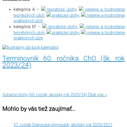
kategória A –
teoretické úlohy
,
riešenie a hodnotenie
teoretických úloh
,
praktické úlohy
,
riešenie a hodnotenie
praktických úloh
kategória EF –
teoretické úlohy
,
riešenie a hodnotenie
teoretických úloh
,
praktické úlohy
,
riešenie a hodnotenie
praktických úloh
Termínovník 60. ročníka ChO (šk. rok
2023/24)
Súťažné úlohy (60. ročník, školský rok 2023/24)
Čítať viac »
Mohlo by vás tiež zaujímať…
57. ročník Chemickej olympiády, školský rok 2020/2021