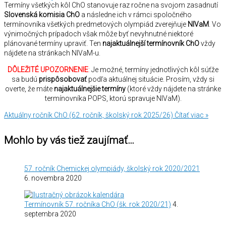
Termíny všetkých kôl ChO stanovuje raz ročne na svojom zasadnutí
Slovenská komisia ChO
a následne ich v rámci spoločného
termínovníka všetkých predmetových olympiád zverejňuje
NIVaM
. Vo
výnimočných prípadoch však môže byť nevyhnutné niektoré
plánované termíny upraviť. Ten
najaktuálnejší termínovník ChO
vždy
nájdete na stránkach NIVaM-u.
DÔLEŽITÉ UPOZORNENIE
:
Je možné, termíny jednotlivých kôl súťže
sa budú
prispôsobovať
podľa aktuálnej situácie. Prosím, vždy si
overte, že máte
najaktuálnejšie termíny
(ktoré vždy nájdete na stránke
termínovníka POPS, ktorú spravuje NIVaM).
Aktuálny ročník ChO (62. ročník, školský rok 2025/26)
Čítať viac »
Mohlo by vás tiež zaujímať…
57. ročník Chemickej olympiády, školský rok 2020/2021
6. novembra 2020
Termínovník 57. ročníka ChO (šk. rok 2020/21)
4.
septembra 2020