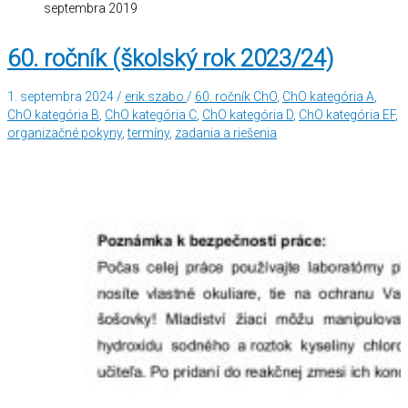
septembra 2019
60. ročník (školský rok 2023/24)
1. septembra 2024
/
erik.szabo
/
60. ročník ChO
,
ChO kategória A
,
ChO kategória B
,
ChO kategória C
,
ChO kategória D
,
ChO kategória EF
,
organizačné pokyny
,
termíny
,
zadania a riešenia