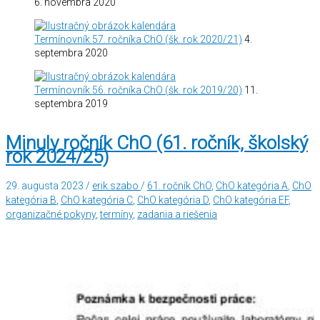
6. novembra 2020
Termínovník 57. ročníka ChO (šk. rok 2020/21)
4.
septembra 2020
Termínovník 56. ročníka ChO (šk. rok 2019/20)
11.
septembra 2019
Minuly ročník ChO (61. ročník, školský
rok 2024/25)
29. augusta 2023
/
erik.szabo
/
61. ročník ChO
,
ChO kategória A
,
ChO
kategória B
,
ChO kategória C
,
ChO kategória D
,
ChO kategória EF
,
organizačné pokyny
,
termíny
,
zadania a riešenia