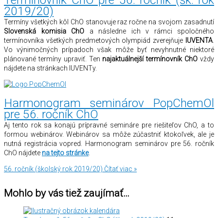
2019/20)
Termíny všetkých kôl ChO stanovuje raz ročne na svojom zasadnutí
Slovenská komisia ChO
a následne ich v rámci spoločného
termínovníka všetkých predmetových olympiád zverejňuje
IUVENTA
.
Vo výnimočných prípadoch však môže byť nevyhnutné niektoré
plánované termíny upraviť. Ten
najaktuálnejší termínovník ChO
vždy
nájdete na stránkach IUVENTy.
Harmonogram seminárov PopChemOl
pre 56. ročník ChO
Aj tento rok sa konajú prípravné semináre pre riešiteľov ChO, a to
formou webinárov. Webinárov sa môže zúčastniť ktokoľvek, ale je
nutná registrácia vopred. Harmonogram seminárov pre 56. ročník
ChO nájdete
na tejto stránke
.
56. ročník (školský rok 2019/20)
Čítať viac »
Mohlo by vás tiež zaujímať…