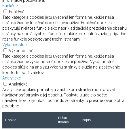
informácie používateľa.
Funkčné
Funkčné
Táto kategória cookies je tu uvedená len formálne, keďže naša
stránka žiadne funkčné cookies nepoužíva. Funkčné cookies
poskytujú niektoré funkcie ako napríklad tlačidlá pre zdieľanie obsahu
stránky na sociálnych sieťach, formuláre pre spätnú väzbu, prípadne
rôzne funkcie poskytované tretími stranami.
Výkonnostné
Výkonnostné
Táto kategória cookies je tu uvedená len formálne, keďže naša
stránka žiadne výkonnostné cookies nepoužíva. Výkonnostné
cookies slúžia na analýzu výkonu stránky a slúžia na zlepšovanie
komfortu používateľov.
Analytické
Analytické
Analytické cookies pomáhajú vlastníkom stránky monitorovať
návštevnosť stránky a jej obsahu. Poskytujú údaje o počte
návštevníkov, o rýchlosti odchodu zo stránky, o presmerovaniach a
podobne.
Dĺžka
Cookie
Popis
trvania