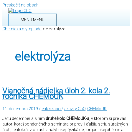
Preskočiť na obsah
MENU
MENU
Chemická olympiáda
>
elektrolýza
elektrolýza
Vianočná nádielka úloh 2. kola 2.
ročníka CHEMoUK
11. decembra 2019
/
erik.szabo
/
aktivity ChO
,
CHEMoUK
Je tu december a s ním
druhé kolo CHEMoUK-a
, v ktorom si pre vás
autori korešpondenčného seminára pripravili ďalšiu sériu súťažných
úloh, tentokrát z oblasti analytickej, fyzikálnej, organickej chémie a