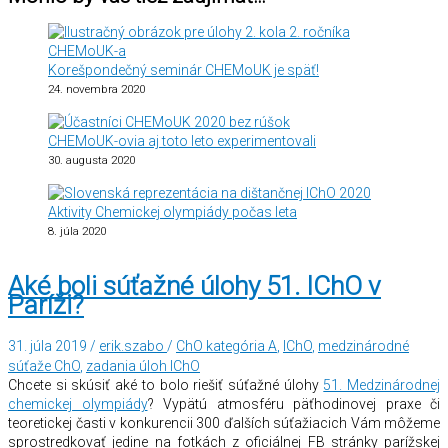
Korešpondečný seminár CHEMoUK je späť!
24. novembra 2020
CHEMoUK-ovia aj toto leto experimentovali
30. augusta 2020
Aktivity Chemickej olympiády počas leta
8. júla 2020
Aké boli súťažné úlohy 51. IChO v
Paríži?
31. júla 2019
/
erik.szabo
/
ChO kategória A
,
IChO
,
medzinárodné
súťaže ChO
,
zadania úloh IChO
Chcete si skúsiť aké to bolo riešiť súťažné úlohy
51. Medzinárodnej
chemickej olympiády
? Vypätú atmosféru päťhodinovej praxe či
teoretickej časti v konkurencii 300 ďalších súťažiacich Vám môžeme
sprostredkovať jedine na fotkách z oficiálnej FB stránky parížskej