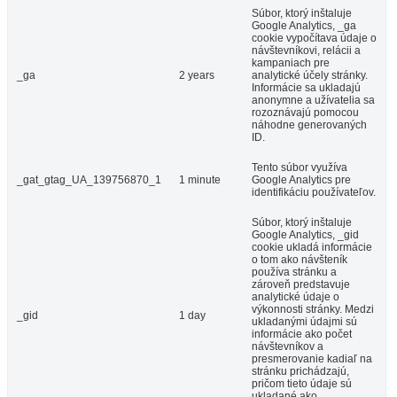
Súbor, ktorý inštaluje
Google Analytics, _ga
cookie vypočítava údaje o
návštevníkovi, relácii a
kampaniach pre
_ga
2 years
analytické účely stránky.
Informácie sa ukladajú
anonymne a užívatelia sa
rozoznávajú pomocou
náhodne generovaných
ID.
Tento súbor využíva
_gat_gtag_UA_139756870_1
1 minute
Google Analytics pre
identifikáciu používateľov.
Súbor, ktorý inštaluje
Google Analytics, _gid
cookie ukladá informácie
o tom ako návšteník
používa stránku a
zároveň predstavuje
analytické údaje o
výkonnosti stránky. Medzi
_gid
1 day
ukladanými údajmi sú
informácie ako počet
návštevníkov a
presmerovanie kadiaľ na
stránku prichádzajú,
pričom tieto údaje sú
ukladané ako