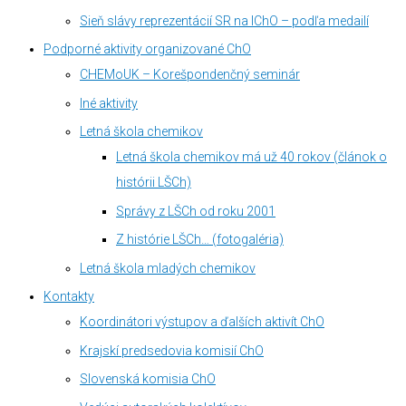
Sieň slávy reprezentácií SR na IChO – podľa medailí
Podporné aktivity organizované ChO
CHEMoUK – Korešpondenčný seminár
Iné aktivity
Letná škola chemikov
Letná škola chemikov má už 40 rokov (článok o
histórii LŠCh)
Správy z LŠCh od roku 2001
Z histórie LŠCh… (fotogaléria)
Letná škola mladých chemikov
Kontakty
Koordinátori výstupov a ďalších aktivít ChO
Krajskí predsedovia komisií ChO
Slovenská komisia ChO