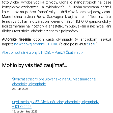
fotolytickej výrobe vodíka z vody, úloha o nanostrojoch na báze
komplexov azobenzénu a cyklodextrínu, či úloha venovaná chémii
katénanov na počesť francúzskych držiteľov Nobelovej ceny, Jean-
Marie Lehna a Jean-Pierra Sauvagea, ktorý s prednáškou na túto
tému vystúpil aj na otváracom ceremoniáli 51. IChO. Organické úlohy
boli zamerané na inozitoly a anestetikum bupivakaín a nechýbali ani
úlohy z teoretickej chémie a z chémie polymérov.
Autorské riešenia
oboch častí olympiády (v anglickom jazyku)
nájdete
na webovej stránke 51. IChO
(alebo po kliknutí
tu
a
tu
).
Aké boli súťažné úlohy 51. IChO v Paríži?
Čítať viac »
Mohlo by vás tiež zaujímať…
Štyrikrát striebro pre Slovensko na 58. Medzinárodnej
chemickej olympiáde
25. júla 2026
Štyri medaily z 57. Medzinárodnej chemickej olympiády
– IChO 2025
15. septembra 2025