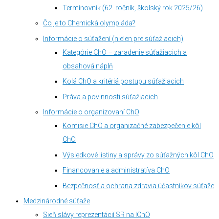
Termínovník (62. ročník, školský rok 2025/26)
Čo je to Chemická olympiáda?
Informácie o súťažení (nielen pre súťažiacich)
Kategórie ChO – zaradenie súťažiacich a
obsahová náplň
Kolá ChO a kritériá postupu súťažiacich
Práva a povinnosti súťažiacich
Informácie o organizovaní ChO
Komisie ChO a organizačné zabezpečenie kôl
ChO
Výsledkové listiny a správy zo súťažných kôl ChO
Financovanie a administratíva ChO
Bezpečnosť a ochrana zdravia účastníkov súťaže
Medzinárodné súťaže
Sieň slávy reprezentácií SR na IChO