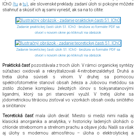
IChO
(tu
a
tu)
, ale slovenské preklady zadaní úloh si pokojne môžete
stiahnuť a skúsiť ich aj sami vyriešiť, ak sa na to cítite:
Zadanie praktickej časti úloh 51. IChO - brožúra vo formáte PDF sa
otvorí v novom okne po kliknutí na obrázok
Zadanie teoretickej časti úloh 51. IChO - brožúra vo formáte PDF sa
otvorí v novom okne po kliknutí na obrázok
Praktická časť
pozostávala z troch úloh. V rámci organickej syntézy
súťažiaci oxidovali a rekryštalizovali 4-nitrobenzaldehyd. Druhá a
tretia úloha súviseli s vínom. V druhej sa pomocou
spektrofotometrie stanovil obsah železa a Jobovou metódou sa
zistilo zloženie komplexu železitých iónov s tiokyanatanovými
ligandmi, ktorý sa pri stanovení využil. V treťej úlohe sa
jódometrickou titráciou zisťoval vo vzorkách obsah oxidu siričitého
a siričitanov.
Teoretická časť
mala úloh deväť. Miesto si medzi nimi našla aj
klasická anorganika a analytika, v historicky ladených úlohách o
chloride striebornom a strelnom prachu a objave jódu. Našli sa však
aj úlohy s modernou atmosférou – úloha o elektrolytickej a