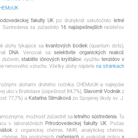
HEMoUK
rodovedeckej fakulty UK
po druhýkrát uskutočnilo
letné
. Sústredenia sa zúčastnilo
16 najúspešnejších
riešiteľov
ili úlohy týkajúce sa
kvantových bodiek
(quantum dots),
vali
DNA
. Venovali sa
selektivite organických reakcií
,
zlúčenín,
stabilite iónových kryštálov
, využitiu
tenzidov v
nie nervového vzruchu. Všetky úlohy nájdete
na stránkach
ročnými úlohami druhého ročníka CHEMoUK-a najlepšie
j ulici v Bratislave (úspešnosť 84,7%),
Slavomír Vodnák
z
nosť 77,7%) a
Katarína Slimáková
zo Spojenej školy sv. J.
samozrejme, možnosť zúčastniť sa
letného sústredenia
. Tu
rácu v laboratóriách
Prírodovedeckej fakulty UK
. Počas
nášok
z organickej chémie, NMR, analytickej chémie,
ckej chémie. Na spoločných
cvičeniach
si vyskúšali prácu
v