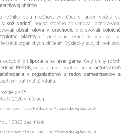
ateriálovej chémie
.
ému ročníku bola možnosť vyskúšať si prácu vedca vo
ň v koži vedca“
, počas ktorého sa venovali odhaľovaniu
ovovali
obsah olova v orechoch
, pripravovali
koloidné
oteplotnej plazmy
na prežívanie kvasiniek. Venovali sa
erizácii organických zlúčenín. Výsledky svojich pokusov
.
a oddýchli pri
športe
a na
laser game
. Celý druhý ročník
edenia PriF UK
, entuziazmu a poctivej práce
autorov úloh
sústredenia
a
organizátorov z radov zamestnancov a
všetkým patrí veľká vďaka.
 rozdielov 🙂
ndenčného seminára CHEMoUK na Prírodovedeckej fakulte UK
ndenčného seminára CHEMoUK na Prírodovedeckej fakulte UK