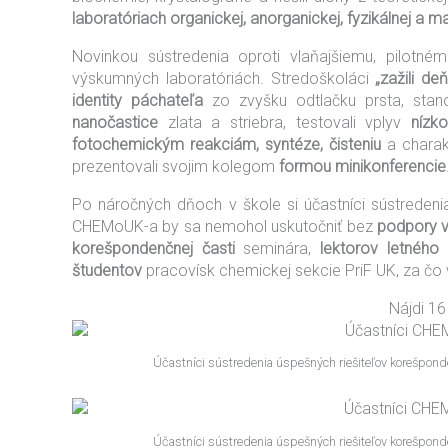
laboratóriach
organickej, anorganickej, fyzikálnej a m
Novinkou sústredenia oproti vlaňajšiemu, pilotn
výskumných laboratóriách. Stredoškoláci
„zažili de
identity páchateľa
zo zvyšku odtlačku prsta, stan
nanočastice
zlata a striebra, testovali vplyv
nízk
fotochemickým reakciám, syntéze, čisteniu
a charakt
prezentovali svojim kolegom
formou minikonferencie
Po náročných dňoch v škole si účastníci sústredeni
CHEMoUK-a by sa nemohol uskutočniť bez
podpory v
korešpondenčnej časti
seminára,
lektorov letného 
študentov
pracovísk chemickej sekcie PriF UK, za čo 
Nájdi 16
Účastníci sústredenia úspešných riešiteľov korešpo
Účastníci sústredenia úspešných riešiteľov korešpo