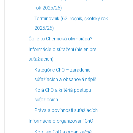
e
d
rok 2025/26)
č
ľ
Termínovník (62. ročník, školský rok
l
a
2025/26)
á
m
Čo je to Chemická olympiáda?
n
e
Informácie o súťažení (nielen pre
k
s
súťažiacich)
o
i
Kategórie ChO – zaradenie
v
a
súťažiacich a obsahová náplň
c
Kolá ChO a kritériá postupu
o
súťažiacich
v
Práva a povinnosti súťažiacich
Informácie o organizovaní ChO
Komisie ChO a organizačné