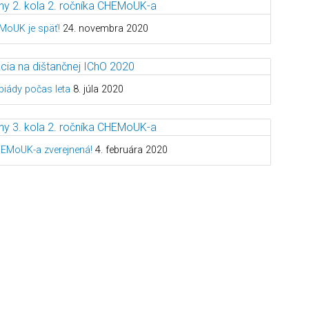
MoUK je späť!
24. novembra 2020
piády počas leta
8. júla 2020
HEMoUK-a zverejnená!
4. februára 2020