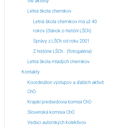
Iné aktivity
Letná škola chemikov
Letná škola chemikov má už 40
rokov (článok o histórii LŠCh)
Správy z LŠCh od roku 2001
Z histórie LŠCh… (fotogaléria)
Letná škola mladých chemikov
Kontakty
Koordinátori výstupov a ďalších aktivít
ChO
Krajskí predsedovia komisií ChO
Slovenská komisia ChO
Vedúci autorských kolektívov