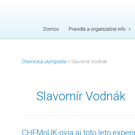
Preskočiť
na
obsah
Domov
Pravidlá a organizačné info
Chemická olympiáda
>
Slavomír Vodnák
Slavomír Vodnák
CHEMoUK-
CHEMoUK-ovia aj toto leto exper