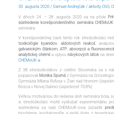
ovia
30. augusta 2020
/
Samuel Andrejčák
/
aktivity ChO
,
C
aj
toto
V dňoch 24. – 28. augusta 2020 sa na pôde
Prí
leto
sústredenie korešpondenčného seminára CHEMoUK
experimentovali
seminára.
V korešpondečnej časti tento rok stredoškoláci rieš
toxikológie kyanidov
,
aldolových reakcií
, analyzo
galvanickým článkom
,
ATP
,
absorpcii a fluorescencii
analytickej chémii
a vplyvu
návykových látok
na šíre
CHEMoUK-a
.
Z 38 stredoškolákov z celého Slovenska sa s ná
popasovali
Monika Spurná
z Gymnázia na Grösslingove
Gymnázia Milana Rúfusa v Žiari nad Hronom (úspeš
Bosca v Novej Dubnici (úspešnosť 70,8%).
Veľkou motiváciou do riešenia úloh seminára bola, 
si stredoškoláci mohli vyskúšať experimentálnu p
sústredenia sa naši CHEMoUK-ovia zúčastili
pred
biochémie, kryštalografie a riešili úlohy z teoreti