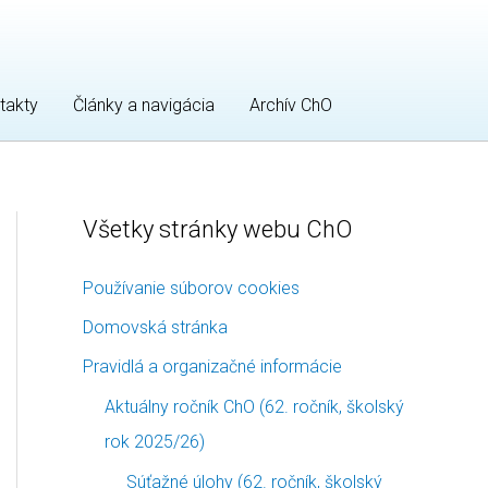
takty
Články a navigácia
Archív ChO
Všetky stránky webu ChO
K
Č
a
l
Používanie súborov cookies
t
á
Domovská stránka
e
n
g
k
Pravidlá a organizačné informácie
ó
y
Aktuálny ročník ChO (62. ročník, školský
r
p
rok 2025/26)
i
o
Súťažné úlohy (62. ročník, školský