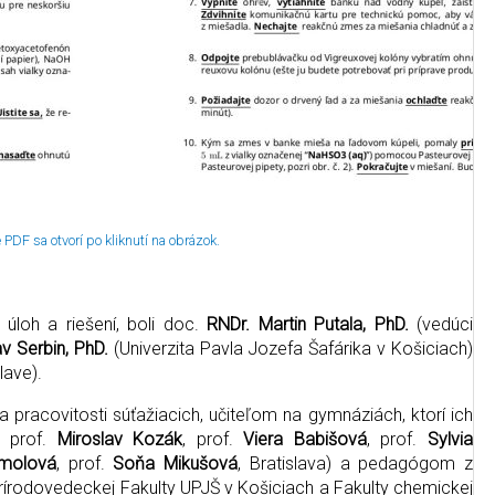
PDF sa otvorí po kliknutí na obrázok.
 úloh a riešení, boli doc.
RNDr. Martin Putala, PhD.
(vedúci
av Serbin, PhD.
(Univerzita Pavla Jozefa Šafárika v Košiciach)
lave).
pracovitosti súťažiacich, učiteľom na gymnáziách, ktorí ich
; prof.
Miroslav Kozák
, prof.
Viera Babišová
, prof.
Sylvia
molová
, prof.
Soňa Mikušová
, Bratislava) a pedagógom z
Prírodovedeckej Fakulty UPJŠ v Košiciach a Fakulty chemickej