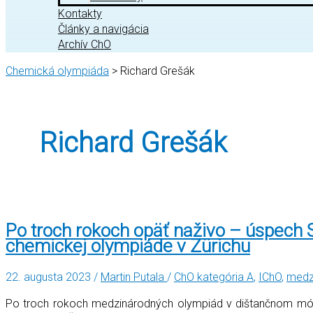
Kontakty
Články a navigácia
Archív ChO
Chemická olympiáda
>
Richard Grešák
Richard Grešák
Po troch rokoch opäť naživo – úspech 
chemickej olympiáde v Zürichu
22. augusta 2023
/
Martin Putala
/
ChO kategória A
,
IChO
,
medz
Po troch rokoch medzinárodných olympiád v dištančnom móde