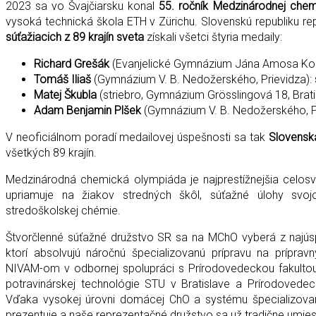
2023 sa vo Švajčiarsku konal
55. ročník Medzinárodnej chem
vysoká technická škola ETH v Zürichu. Slovenskú republiku rep
súťažiacich z 89 krajín sveta
získali všetci štyria medaily:
Richard Grešák
(Evanjelické Gymnázium Jána Amosa Ko
Tomáš Iliaš
(Gymnázium V. B. Nedožerského, Prievidza):
Matej Škubla
(striebro, Gymnázium Grösslingová 18, Brati
Adam Benjamin Plšek
(Gymnázium V. B. Nedožerského, P
V neoficiálnom poradí medailovej úspešnosti sa tak
Slovenská
všetkých 89 krajín.
Medzinárodná chemická olympiáda je najprestížnejšia celosv
upriamuje na žiakov stredných škôl, súťažné úlohy svo
stredoškolskej chémie.
Štvorčlenné súťažné družstvo SR sa na MChO vyberá z najúsp
ktorí absolvujú náročnú špecializovanú prípravu na prípr
NIVAM-om v odbornej spolupráci s Prírodovedeckou fakultou
potravinárskej technológie STU v Bratislave a Prírodovedec
Vďaka vysokej úrovni domácej ChO a systému špecializova
prezentuje a naše reprezentačné družstvo sa už tradične umiestň