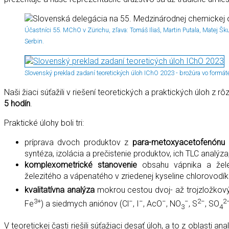
Účastníci 55. MChO v Zürichu, zľava: Tomáš Iliaš, Martin Putala, Matej Š
Serbin.
Slovenský preklad zadaní teoretických úloh IChO 2023 - brožúra vo formáte
Naši žiaci súťažili v riešení teoretických a praktických úloh z r
5 hodín
.
Praktické úlohy boli tri:
príprava dvoch produktov z
para-metoxyacetofenónu r
syntéza, izolácia a prečistenie produktov, ich TLC analýza
komplexometrické stanovenie
obsahu vápnika a žele
železitého a vápenatého v zriedenej kyseline chlorovodík
kvalitatívna analýza
mokrou cestou dvoj- až trojzložkov
3+
−
−
−
−
2−
2
Fe
) a siedmych aniónov (Cl
, I
, AcO
, NO
, S
, SO
3
4
V teoretickej časti riešili súťažiaci desať úloh, a to z oblasti a