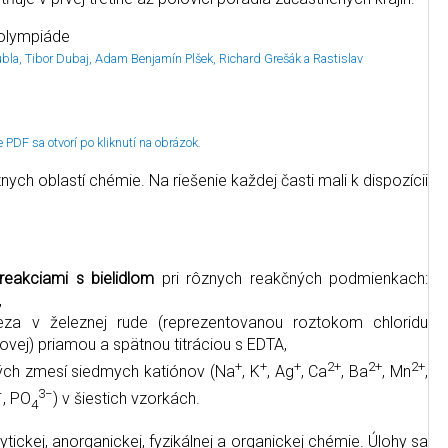
kubla, Tibor Dubaj, Adam Benjamín Plšek, Richard Grešák a Rastislav
 PDF sa otvorí po kliknutí na obrázok.
ôznych oblastí chémie. Na riešenie každej časti mali k dispozícii
eakciami s bielidlom
pri rôznych reakčných podmienkach:
,
za v železnej rude (reprezentovanou roztokom chloridu
ovej) priamou a spätnou titráciou s EDTA,
+
+
+
2+
2+
2+
ých zmesí siedmych katiónov (Na
, K
, Ag
, Ca
, Ba
, Mn
,
−
3−
, PO
) v šiestich vzorkách.
4
nalytickej, anorganickej, fyzikálnej a organickej chémie. Úlohy sa