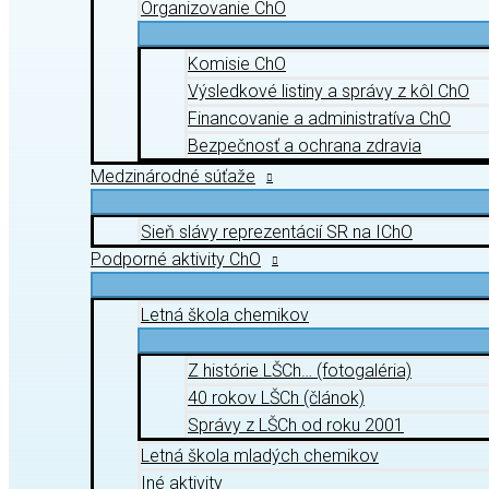
Organizovanie ChO
Komisie ChO
Výsledkové listiny a správy z kôl ChO
Financovanie a administratíva ChO
Bezpečnosť a ochrana zdravia
Medzinárodné súťaže
Sieň slávy reprezentácií SR na IChO
Podporné aktivity ChO
Letná škola chemikov
Z histórie LŠCh… (fotogaléria)
40 rokov LŠCh (článok)
Správy z LŠCh od roku 2001
Letná škola mladých chemikov
Iné aktivity