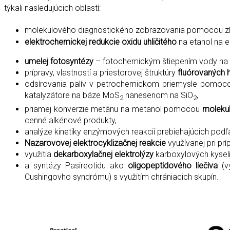
týkali nasledujúcich oblastí:
molekulového diagnostického zobrazovania pomocou zl
elektrochemickej redukcie oxidu uhličitého
na etanol na e
umelej fotosyntézy
– fotochemickým štiepením vody na 
prípravy, vlastností a priestorovej štruktúry
fluórovaných h
odsírovania palív v petrochemickom priemysle pomo
katalyzátore na báze MoS
nanesenom na SiO
,
2
2
priamej konverzie metánu na metanol pomocou
molekul
cenné alkénové produkty,
analýze kinetiky enzýmových reakcií prebiehajúcich pod
Nazarovovej elektrocyklizačnej reakcie
využívanej pri pr
využitia
dekarboxylačnej elektrolýzy
karboxylových kyselí
a syntézy Pasireotidu ako
oligopeptidového liečiva
(vy
Cushingovho syndrómu) s využitím chrániacich skupín.