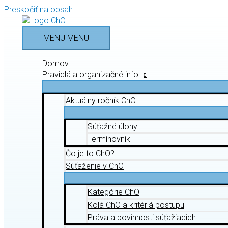
Preskočiť na obsah
MENU
MENU
Domov
Pravidlá a organizačné info
Aktuálny ročník ChO
Súťažné úlohy
Termínovník
Čo je to ChO?
Súťaženie v ChO
Kategórie ChO
Kolá ChO a kritériá postupu
Práva a povinnosti súťažiacich