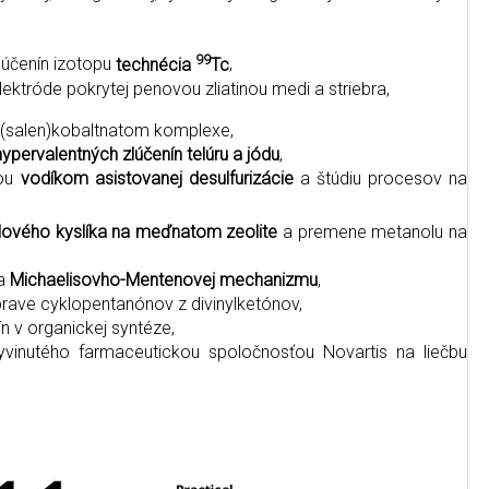
99
účenín izotopu
technécia
Tc
,
lektróde pokrytej penovou zliatinou medi a striebra,
(salen)kobaltnatom komplexe,
ypervalentných zlúčenín telúru a jódu
,
cou
vodíkom asistovanej desulfurizácie
a štúdiu procesov na
ového kyslíka na meďnatom zeolite
a premene metanolu na
ľa
Michaelisovho-Mentenovej mechanizmu
,
íprave cyklopentanónov z divinylketónov,
n v organickej syntéze,
vinutého farmaceutickou spoločnosťou Novartis na liečbu