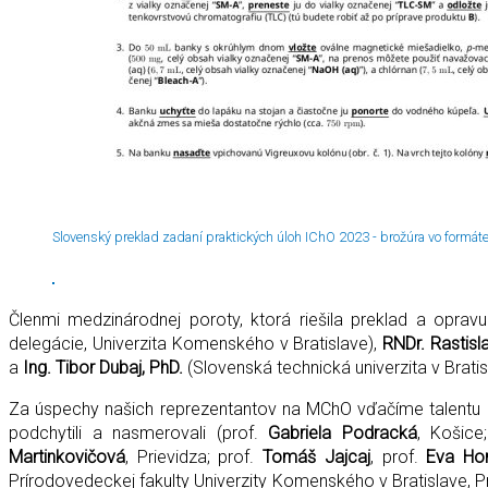
Slovenský preklad zadaní praktických úloh IChO 2023 - brožúra vo formáte 
Členmi medzinárodnej poroty, ktorá riešila preklad a opravu
delegácie, Univerzita Komenského v Bratislave),
RNDr. Rastisl
a
Ing. Tibor Dubaj, PhD.
(Slovenská technická univerzita v Bratis
Za úspechy našich reprezentantov na MChO vďačíme talentu a 
podchytili a nasmerovali (prof.
Gabriela Podracká
, Košice
Martinkovičová
, Prievidza; prof.
Tomáš Jajcaj
, prof.
Eva Ho
Prírodovedeckej fakulty Univerzity Komenského v Bratislave, 