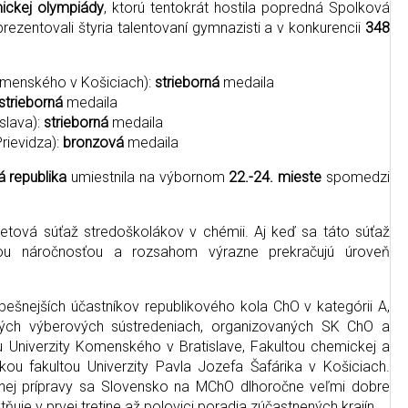
ickej olympiády
, ktorú tentokrát hostila popredná Spolková
rezentovali štyria talentovaní gymnazisti a v konkurencii
348
menského v Košiciach):
strieborná
medaila
strieborná
medaila
slava):
strieborná
medaila
rievidza):
bronzová
medaila
 republika
umiestnila na výbornom
22.-24. mieste
spomedzi
etová súťaž stredoškolákov v chémii. Aj keď sa táto súťaž
jou náročnosťou a rozsahom výrazne prekračujú úroveň
ešnejších účastníkov republikového kola ChO v kategórii A,
avných výberových sústredeniach, organizovaných SK ChO a
 Univerzity Komenského v Bratislave, Fakultou chemickej a
kou fakultou Univerzity Pavla Jozefa Šafárika v Košiciach.
nej prípravy sa Slovensko na MChO dlhoročne veľmi dobre
uje v prvej tretine až polovici poradia zúčastnených krajín.