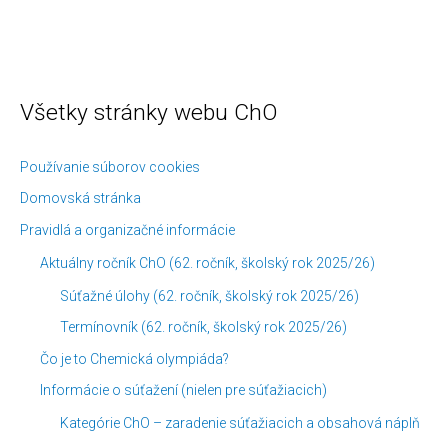
Všetky stránky webu ChO
K
Č
a
l
t
á
Používanie súborov cookies
e
n
Domovská stránka
g
k
Pravidlá a organizačné informácie
ó
y
Aktuálny ročník ChO (62. ročník, školský rok 2025/26)
r
p
Súťažné úlohy (62. ročník, školský rok 2025/26)
i
o
Termínovník (62. ročník, školský rok 2025/26)
e
d
Čo je to Chemická olympiáda?
č
ľ
l
a
Informácie o súťažení (nielen pre súťažiacich)
á
m
Kategórie ChO – zaradenie súťažiacich a obsahová náplň
n
e