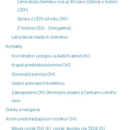
Letná škola chemikov má už 40 rokov (článok o histórii
LŠCh)
Správy z LŠCh od roku 2001
Z histórie LŠCh… (fotogaléria)
Letná škola mladých chemikov
Kontakty
Koordinátori výstupov a ďalších aktivít ChO
Krajskí predsedovia komisií ChO
Slovenská komisia ChO
Vedúci autorských kolektívov
Zabezpečenie ChO Okresnými úradmi a Centrami voľného
času
Články a navigácia
Archív predchádzajúcich ročníkov ChO
Minuly ročník ChO (61. ročník, školský rok 2024/25)