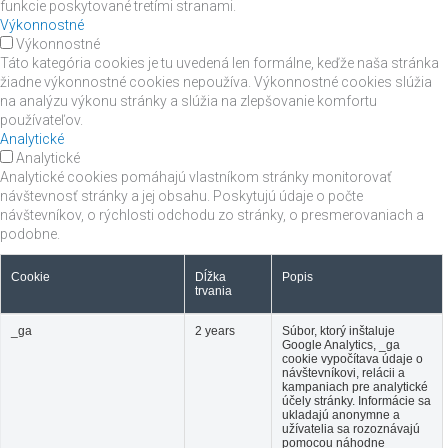
funkcie poskytované tretími stranami.
Výkonnostné
Výkonnostné
Táto kategória cookies je tu uvedená len formálne, keďže naša stránka
žiadne výkonnostné cookies nepoužíva. Výkonnostné cookies slúžia
na analýzu výkonu stránky a slúžia na zlepšovanie komfortu
používateľov.
Analytické
Analytické
Analytické cookies pomáhajú vlastníkom stránky monitorovať
návštevnosť stránky a jej obsahu. Poskytujú údaje o počte
návštevníkov, o rýchlosti odchodu zo stránky, o presmerovaniach a
podobne.
Cookie
Dĺžka
Popis
trvania
_ga
2 years
Súbor, ktorý inštaluje
Google Analytics, _ga
cookie vypočítava údaje o
návštevníkovi, relácii a
kampaniach pre analytické
účely stránky. Informácie sa
ukladajú anonymne a
užívatelia sa rozoznávajú
pomocou náhodne