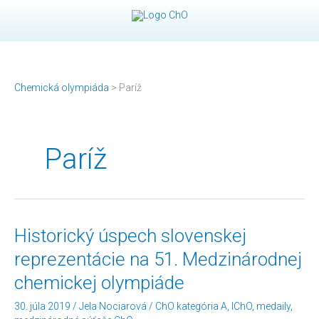
Preskočiť
na
obsah
Chemická olympiáda
>
Paríž
Paríž
Historický
Historický úspech slovenskej
úspech
reprezentácie na 51. Medzinárodnej
slovenskej
reprezentácie
chemickej olympiáde
na
51.
30. júla 2019
/
Jela Nociarová
/
ChO kategória A
,
IChO
,
medaily
,
Medzinárodnej