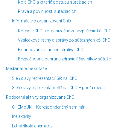
Kolá ChO a kritériá postupu súťažiacich
k
s
Práva a povinnosti súťažiacich
o
i
Informácie o organizovaní ChO
v
a
Komisie ChO a organizačné zabezpečenie kôl ChO
c
Výsledkové listiny a správy zo súťažných kôl ChO
o
v
Financovanie a administratíva ChO
Bezpečnosť a ochrana zdravia účastníkov súťaže
Medzinárodné súťaže
Sieň slávy reprezentácií SR na IChO
Sieň slávy reprezentácií SR na IChO – podľa medailí
Podporné aktivity organizované ChO
CHEMoUK – Korešpondenčný seminár
Iné aktivity
Letná škola chemikov