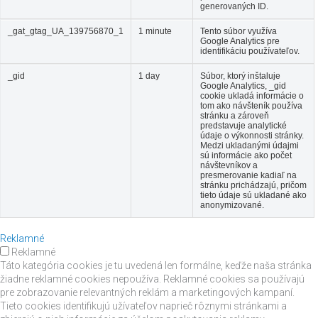
generovaných ID.
_gat_gtag_UA_139756870_1
1 minute
Tento súbor využíva
Google Analytics pre
identifikáciu používateľov.
_gid
1 day
Súbor, ktorý inštaluje
Google Analytics, _gid
cookie ukladá informácie o
tom ako návšteník používa
stránku a zároveň
predstavuje analytické
údaje o výkonnosti stránky.
Medzi ukladanými údajmi
sú informácie ako počet
návštevníkov a
presmerovanie kadiaľ na
stránku prichádzajú, pričom
tieto údaje sú ukladané ako
anonymizované.
Reklamné
Reklamné
Táto kategória cookies je tu uvedená len formálne, keďže naša stránka
žiadne reklamné cookies nepoužíva. Reklamné cookies sa používajú
pre zobrazovanie relevantných reklám a marketingových kampaní.
Tieto cookies identifikujú užívateľov naprieč rôznymi stránkami a