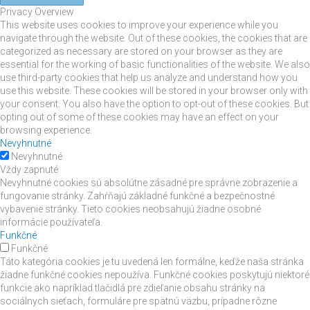
Privacy Overview
This website uses cookies to improve your experience while you
navigate through the website. Out of these cookies, the cookies that are
categorized as necessary are stored on your browser as they are
essential for the working of basic functionalities of the website. We also
use third-party cookies that help us analyze and understand how you
use this website. These cookies will be stored in your browser only with
your consent. You also have the option to opt-out of these cookies. But
opting out of some of these cookies may have an effect on your
browsing experience.
Nevyhnutné
Nevyhnutné
Vždy zapnuté
Nevyhnutné cookies sú absolútne zásadné pre správne zobrazenie a
fungovanie stránky. Zahŕňajú základné funkčné a bezpečnostné
vybavenie stránky. Tieto cookies neobsahujú žiadne osobné
informácie používateľa.
Funkčné
Funkčné
Táto kategória cookies je tu uvedená len formálne, keďže naša stránka
žiadne funkčné cookies nepoužíva. Funkčné cookies poskytujú niektoré
funkcie ako napríklad tlačidlá pre zdieľanie obsahu stránky na
sociálnych sieťach, formuláre pre spätnú väzbu, prípadne rôzne