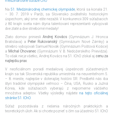
medzinárodné súťaže ChO
chemickej
olympiáde
Na
51. Medzinárodnej chemickej olympiáde
, ktorá sa konala 21.
– 30. 7. 2019 v Paríži, sa Slovensko zviditeľnilo historickým
úspechom, aký sme ešte nezažili. V konkurencii 309 súťažiacich
z 80 krajín sveta nám štyria talentovaní reprezentanti vybojovali
dve zlaté a dve strieborné medaily!
Zlato domov priniesli
Andrej Kovács
(Gymnázium J. Hronca
Bratislava) a
Peter Rukovanský
(Gymnázium Nové Zámky) a
striebro vybojovali Samuel Novák (Gymnázium Poštová Košice)
a
Michal Chovanec
(Gymnázium V. B. Nedožerského Prievidza).
To však nie je všetko, Andrej Kovács na 51. IChO získal aj
cenu za
najlepšiu prax
.
V neoficiálnom poradí medailovej úspešnosti zúčastnených
krajín sa tak Slovenská republika umiestnila na neuveriteľnom 5.
– 8. mieste, najlepšie v doterajšej histórii SR. Predbehli nás iba
štyri tradičné olympijské veľmoci – Čína, USA, Rusko a Južná
Kórea, kde súťažiacich vyberajú z nepomerne väčšieho
množstva adeptov. Všetky výsledky nájdete
na tejto oficiálnej
stránke 51. IChO
.
Súťaž pozostávala z riešenia náročných praktických a
teoretických úloh. Ak si chcete pozrieť s čím sa účastníci 51. IChO