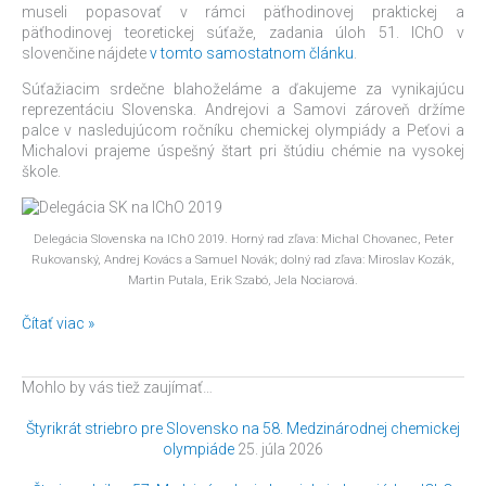
museli popasovať v rámci päťhodinovej praktickej a
päťhodinovej teoretickej súťaže, zadania úloh 51. IChO v
slovenčine nájdete
v tomto samostatnom článku
.
Súťažiacim srdečne blahoželáme a ďakujeme za vynikajúcu
reprezentáciu Slovenska. Andrejovi a Samovi zároveň držíme
palce v nasledujúcom ročníku chemickej olympiády a Peťovi a
Michalovi prajeme úspešný štart pri štúdiu chémie na vysokej
škole.
Delegácia Slovenska na IChO 2019. Horný rad zľava: Michal Chovanec, Peter
Rukovanský, Andrej Kovács a Samuel Novák; dolný rad zľava: Miroslav Kozák,
Martin Putala, Erik Szabó, Jela Nociarová.
Čítať viac »
Mohlo by vás tiež zaujímať…
Štyrikrát striebro pre Slovensko na 58. Medzinárodnej chemickej
olympiáde
25. júla 2026