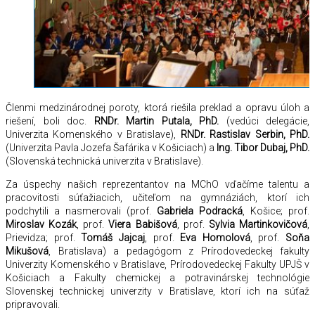
Členmi medzinárodnej poroty, ktorá riešila preklad a opravu úloh a
riešení, boli doc.
RNDr. Martin Putala, PhD.
(vedúci delegácie,
Univerzita Komenského v Bratislave),
RNDr. Rastislav Serbin, PhD.
(Univerzita Pavla Jozefa Šafárika v Košiciach) a
Ing. Tibor Dubaj, PhD.
(Slovenská technická univerzita v Bratislave).
Za úspechy našich reprezentantov na MChO vďačíme talentu a
pracovitosti súťažiacich, učiteľom na gymnáziách, ktorí ich
podchytili a nasmerovali (prof.
Gabriela Podracká
, Košice; prof.
Miroslav Kozák
, prof.
Viera Babišová
, prof.
Sylvia Martinkovičová
,
Prievidza; prof.
Tomáš Jajcaj
, prof.
Eva Homolová
, prof.
Soňa
Mikušová
, Bratislava) a pedagógom z Prírodovedeckej fakulty
Univerzity Komenského v Bratislave, Prírodovedeckej Fakulty UPJŠ v
Košiciach a Fakulty chemickej a potravinárskej technológie
Slovenskej technickej univerzity v Bratislave, ktorí ich na súťaž
pripravovali.