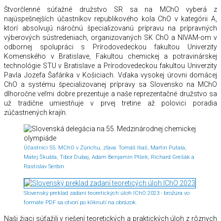
Štvorčlenné súťažné družstvo SR sa na MChO vyberá z
najúspešnejších účastníkov republikového kola ChO v kategórii A,
ktorí absolvujú náročnú špecializovanú prípravu na prípravných
výberových sústredeniach, organizovaných SK ChO a NIVAM-om v
odbornej spolupráci s Prírodovedeckou fakultou Univerzity
Komenského v Bratislave, Fakultou chemickej a potravinárskej
technológie STU v Bratislave a Prírodovedeckou fakultou Univerzity
Pavla Jozefa Šafárika v Košiciach. Vďaka vysokej úrovni domácej
ChO a systému špecializovanej prípravy sa Slovensko na MChO
dlhoročne veľmi dobre prezentuje a naše reprezentačné družstvo sa
už tradične umiestňuje v prvej tretine až polovici poradia
zúčastnených krajín.
Účastníci 55. MChO v Zürichu, zľava: Tomáš Iliaš, Martin Putala,
Matej Škubla, Tibor Dubaj, Adam Benjamín Plšek, Richard Grešák a
Rastislav Serbin.
Slovenský preklad zadaní teoretických úloh IChO 2023 - brožúra vo
formáte PDF sa otvorí po kliknutí na obrázok.
Naši žiaci súťažili v riešení teoretických a praktických úloh z rôznych