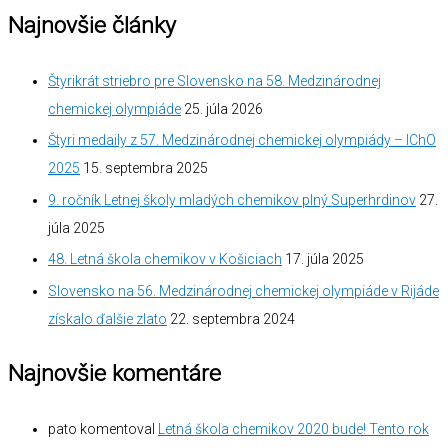
Najnovšie články
Štyrikrát striebro pre Slovensko na 58. Medzinárodnej
chemickej olympiáde
25. júla 2026
Štyri medaily z 57. Medzinárodnej chemickej olympiády – IChO
2025
15. septembra 2025
9. ročník Letnej školy mladých chemikov plný Superhrdinov
27.
júla 2025
48. Letná škola chemikov v Košiciach
17. júla 2025
Slovensko na 56. Medzinárodnej chemickej olympiáde v Rijáde
získalo ďalšie zlato
22. septembra 2024
Najnovšie komentáre
pato
komentoval
Letná škola chemikov 2020 bude! Tento rok