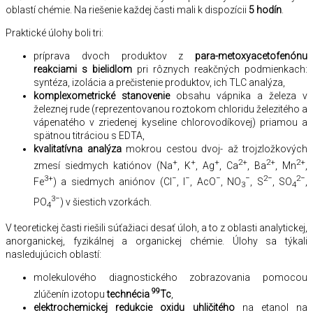
oblastí chémie. Na riešenie každej časti mali k dispozícii
5 hodín
.
Praktické úlohy boli tri:
príprava dvoch produktov z
para-metoxyacetofenónu
reakciami s bielidlom
pri rôznych reakčných podmienkach:
syntéza, izolácia a prečistenie produktov, ich TLC analýza,
komplexometrické stanovenie
obsahu vápnika a železa v
železnej rude (reprezentovanou roztokom chloridu železitého a
vápenatého v zriedenej kyseline chlorovodíkovej) priamou a
spätnou titráciou s EDTA,
kvalitatívna analýza
mokrou cestou dvoj- až trojzložkových
+
+
+
2+
2+
2+
zmesí siedmych katiónov (Na
, K
, Ag
, Ca
, Ba
, Mn
,
3+
−
−
−
−
2−
2−
Fe
) a siedmych aniónov (Cl
, I
, AcO
, NO
, S
, SO
,
3
4
3−
PO
) v šiestich vzorkách.
4
V teoretickej časti riešili súťažiaci desať úloh, a to z oblasti analytickej,
anorganickej, fyzikálnej a organickej chémie. Úlohy sa týkali
nasledujúcich oblastí:
molekulového diagnostického zobrazovania pomocou
99
zlúčenín izotopu
technécia
Tc
,
elektrochemickej redukcie oxidu uhličitého
na etanol na