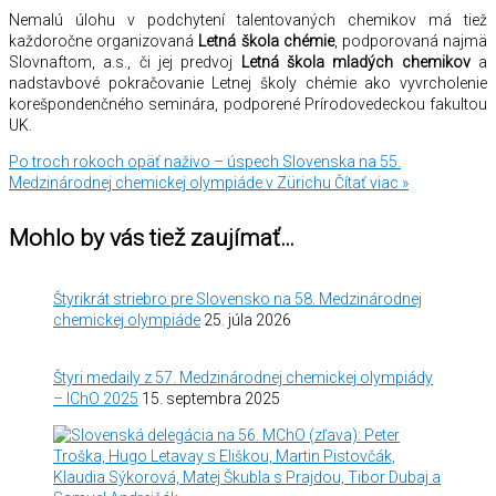
Nemalú úlohu v podchytení talentovaných chemikov má tiež
každoročne organizovaná
Letná škola chémie
, podporovaná najmä
Slovnaftom, a.s., či jej predvoj
Letná škola mladých chemikov
a
nadstavbové pokračovanie Letnej školy chémie ako vyvrcholenie
korešpondenčného seminára, podporené Prírodovedeckou fakultou
UK.
Po troch rokoch opäť naživo – úspech Slovenska na 55.
Medzinárodnej chemickej olympiáde v Zürichu
Čítať viac »
Mohlo by vás tiež zaujímať…
Štyrikrát striebro pre Slovensko na 58. Medzinárodnej
chemickej olympiáde
25. júla 2026
Štyri medaily z 57. Medzinárodnej chemickej olympiády
– IChO 2025
15. septembra 2025