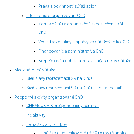
Práva a povinnosti súťažiacich
Informácie o organizovaní ChO
Komisie ChO a organizačné zabezpečenie kôl
ChO
Výsledkové listiny a správy zo súťažných kôl ChO
Financovanie a administratíva ChO
Bezpečnosť a ochrana zdravia účastníkov súťaže
Medzinárodné súťaže
Sieň slávy reprezentácií SR na IChO
Sieň slávy reprezentácií SR na IChO – podľa medailí
Podporné aktivity organizované ChO
CHEMoUK – Korešpondenčný seminár
Iné aktivity
Letná škola chemikov
Letná škola chemikov má už 40 rokov (článok o