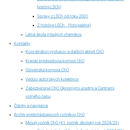
histórii LŠCh)
Správy z LŠCh od roku 2001
Z histórie LŠCh… (fotogaléria)
Letná škola mladých chemikov
Kontakty
Koordinátori výstupov a ďalších aktivít ChO
Krajskí predsedovia komisií ChO
Slovenská komisia ChO
Vedúci autorských kolektívov
Zabezpečenie ChO Okresnými úradmi a Centrami
voľného času
Články a navigácia
Archív predchádzajúcich ročníkov ChO
Minuly ročník ChO (61. ročník, školský rok 2024/25)