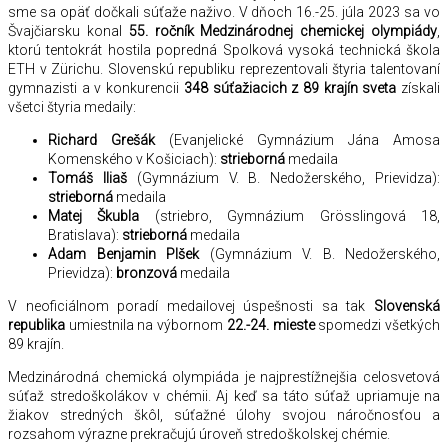
sme sa opäť dočkali súťaže naživo. V dňoch 16.-25. júla 2023 sa vo
Švajčiarsku konal
55. ročník Medzinárodnej chemickej olympiády
,
ktorú tentokrát hostila popredná Spolková vysoká technická škola
ETH v Zürichu. Slovenskú republiku reprezentovali štyria talentovaní
gymnazisti a v konkurencii
348 súťažiacich z 89 krajín sveta
získali
všetci štyria medaily:
Richard Grešák
(Evanjelické Gymnázium Jána Amosa
Komenského v Košiciach):
strieborná
medaila
Tomáš Iliaš
(Gymnázium V. B. Nedožerského, Prievidza):
strieborná
medaila
Matej Škubla
(striebro, Gymnázium Grösslingová 18,
Bratislava):
strieborná
medaila
Adam Benjamin Plšek
(Gymnázium V. B. Nedožerského,
Prievidza):
bronzová
medaila
V neoficiálnom poradí medailovej úspešnosti sa tak
Slovenská
republika
umiestnila na výbornom
22.-24. mieste
spomedzi všetkých
89 krajín.
Medzinárodná chemická olympiáda je najprestížnejšia celosvetová
súťaž stredoškolákov v chémii. Aj keď sa táto súťaž upriamuje na
žiakov stredných škôl, súťažné úlohy svojou náročnosťou a
rozsahom výrazne prekračujú úroveň stredoškolskej chémie.