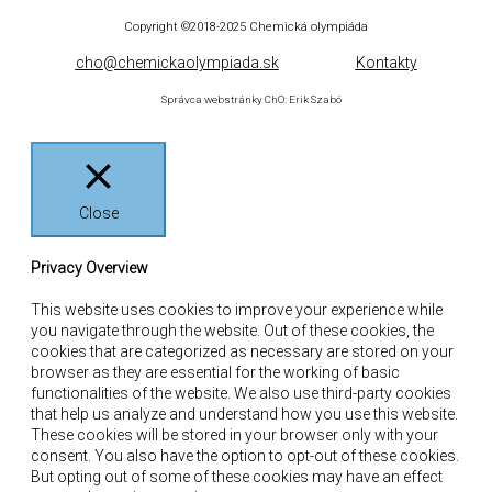
Copyright ©2018-2025
Chemická olympiáda
cho@chemickaolympiada.sk
Kontakty
Správca webstránky ChO: Erik Szabó
Close
Privacy Overview
This website uses cookies to improve your experience while
you navigate through the website. Out of these cookies, the
cookies that are categorized as necessary are stored on your
browser as they are essential for the working of basic
functionalities of the website. We also use third-party cookies
that help us analyze and understand how you use this website.
These cookies will be stored in your browser only with your
consent. You also have the option to opt-out of these cookies.
But opting out of some of these cookies may have an effect