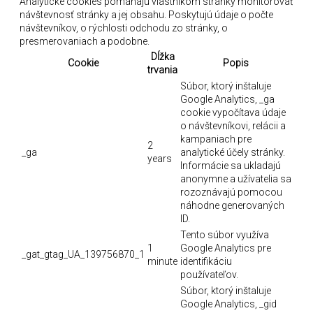
Analytické cookies pomáhajú vlastníkom stránky monitorovať
návštevnosť stránky a jej obsahu. Poskytujú údaje o počte
návštevníkov, o rýchlosti odchodu zo stránky, o
presmerovaniach a podobne.
Dĺžka
Cookie
Popis
trvania
Súbor, ktorý inštaluje
Google Analytics, _ga
cookie vypočítava údaje
o návštevníkovi, relácii a
kampaniach pre
2
_ga
analytické účely stránky.
years
Informácie sa ukladajú
anonymne a užívatelia sa
rozoznávajú pomocou
náhodne generovaných
ID.
Tento súbor využíva
1
Google Analytics pre
_gat_gtag_UA_139756870_1
minute
identifikáciu
používateľov.
Súbor, ktorý inštaluje
Google Analytics, _gid