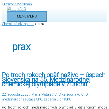
Preskočiť na obsah
MENU
MENU
Chemická olympiáda
>
prax
prax
Po troch rokoch opäť naživo – úspech
Slovenska na 55. Medzinárodnej
chemickej olympiáde v Zürichu
22. augusta 2023
/
Martin Putala
/
ChO kategória A
,
IChO
,
medzinárodné súťaže ChO
,
zadania úloh IChO
Po troch rokoch medzinárodných olympiád v dištančnom móde