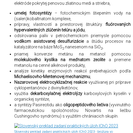
elektróde pokrytej penovou zliatinou medi a striebra,
umelej fotosyntézy
– fotochemickým štiepením vody na
(salen)kobaltnatom komplexe,
prípravy, vlastností a priestorovej štruktúry
fluórovaných
hypervalentných zlúčenín telúru a jódu
,
odsírovania palív v petrochemickom priemysle pomocou
vodíkom asistovanej desulfurizácie
a štúdiu procesov na
katalyzátore na báze MoS
nanesenom na SiO
,
2
2
priamej konverzie metánu na metanol pomocou
molekulového kyslíka na meďnatom zeolite
a premene
metanolu na cenné alkénové produkty,
analýze kinetiky enzýmových reakcií prebiehajúcich podľa
Michaelisovho-Mentenovej mechanizmu
,
Nazarovovej elektrocyklizačnej reakcie
využívanej pri príprave
cyklopentanónov z divinylketónov,
využitia
dekarboxylačnej elektrolýzy
karboxylových kyselín v
organickej syntéze,
a syntézy Pasireotidu ako
oligopeptidového liečiva
(vyvinutého
farmaceutickou spoločnosťou Novartis na liečbu
Cushingovho syndrómu) s využitím chrániacich skupín.
Slovenský preklad zadaní praktických úloh IChO 2023 - brožúra vo