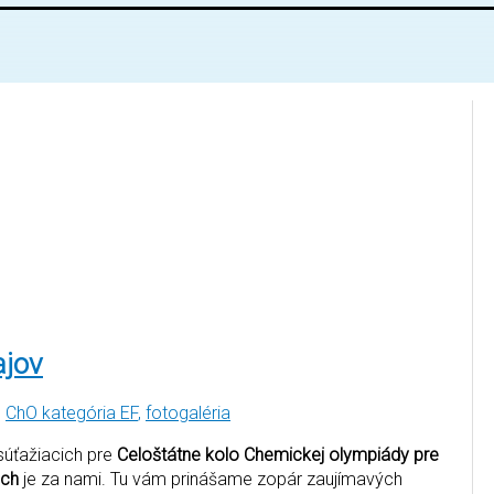
ajov
,
ChO kategória EF
,
fotogaléria
 súťažiacich pre
Celoštátne kolo Chemickej olympiády pre
ach
je za nami. Tu vám prinášame zopár zaujímavých