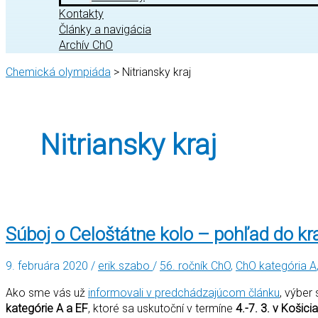
Kontakty
Články a navigácia
Archív ChO
Chemická olympiáda
>
Nitriansky kraj
Nitriansky kraj
Súboj o Celoštátne kolo – pohľad do kr
9. februára 2020
/
erik.szabo
/
56. ročník ChO
,
ChO kategória A
Ako sme vás už
informovali v predchádzajúcom článku
, výber
kategórie A a EF
, ktoré sa uskutoční v termíne
4.-7. 3. v Košici