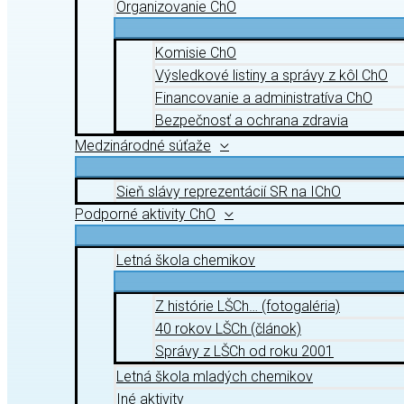
Organizovanie ChO
Komisie ChO
Výsledkové listiny a správy z kôl ChO
Financovanie a administratíva ChO
Bezpečnosť a ochrana zdravia
Medzinárodné súťaže
Sieň slávy reprezentácií SR na IChO
Podporné aktivity ChO
Letná škola chemikov
Z histórie LŠCh… (fotogaléria)
40 rokov LŠCh (článok)
Správy z LŠCh od roku 2001
Letná škola mladých chemikov
Iné aktivity