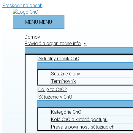
Preskočiť na obsah
MENU
MENU
Domov
Pravidlá a organizačné info
Aktuálny ročník ChO
Súťažné úlohy
Termínovník
Čo je to ChO?
Súťaženie v ChO
Kategórie ChO
Kolá ChO a kritériá postupu
Práva a povinnosti súťažiacich