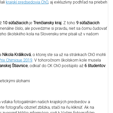
lali
krajskí predsedovia ChO
, aj exkluzívny podhľad na priebeh
až
10 súťažiacich
je
Trenčiansky kraj
. Z toho
9 súťažiacich
menálne číslo, ale povedzme si pravdu, niet sa čomu čudovať
šieho školského kola na Slovensku sme písali už v našom
la
Nikola Králiková
, o ktorej ste sa už na stránkach ChO mohli
Prix Chimique 2019
. V tohoročnom školskom kole musela
anskej Štiavnice
, odkiaľ do CK ChO postúpilo až
6 študentov
.
oretickými úlohami
h a vďaka fotogalériám našich krajských predsedov a
 fotografiu obzrieť zblízka, stačí na ňu kliknúť. Ak na
 zverejniť bližšie informácie, radi k Vašim fotografiám