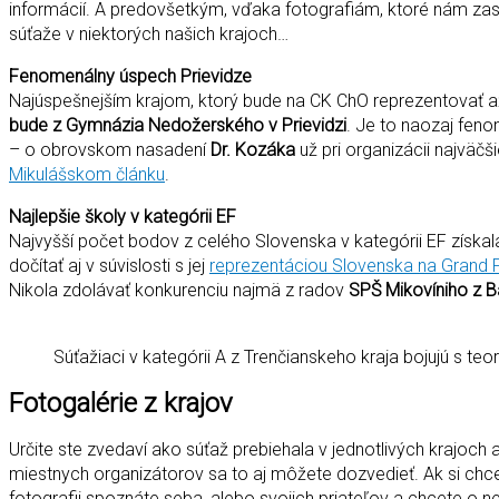
informácií. A predovšetkým, vďaka fotografiám, ktoré nám zas
súťaže v niektorých našich krajoch…
Fenomenálny úspech Prievidze
Najúspešnejším krajom, ktorý bude na CK ChO reprezentovať 
bude z Gymnázia Nedožerského v Prievidzi
. Je to naozaj feno
– o obrovskom nasadení
Dr. Kozáka
už pri organizácii najväč
Mikulášskom článku
.
Najlepšie školy v kategórii EF
Najvyšší počet bodov z celého Slovenska v kategórii EF získa
dočítať aj v súvislosti s jej
reprezentáciou Slovenska na Grand 
Nikola zdolávať konkurenciu najmä z radov
SPŠ Mikovíniho z B
Súťažiaci v kategórii A z Trenčianskeho kraja bojujú s te
Fotogalérie z krajov
Určite ste zvedaví ako súťaž prebiehala v jednotlivých krajoc
miestnych organizátorov sa to aj môžete dozvedieť. Ak si chcete
fotografii spoznáte seba, alebo svojich priateľov a chcete o nej