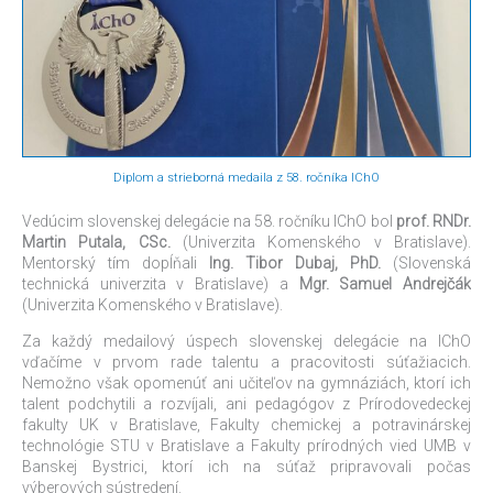
Diplom a strieborná medaila z 58. ročníka IChO
Vedúcim slovenskej delegácie na 58. ročníku IChO bol
prof. RNDr.
Martin Putala, CSc.
(Univerzita Komenského v Bratislave).
Mentorský tím dopĺňali
Ing. Tibor Dubaj, PhD.
(Slovenská
technická univerzita v Bratislave) a
Mgr. Samuel Andrejčák
(Univerzita Komenského v Bratislave).
Za každý medailový úspech slovenskej delegácie na IChO
vďačíme v prvom rade talentu a pracovitosti súťažiacich.
Nemožno však opomenúť ani učiteľov na gymnáziách, ktorí ich
talent podchytili a rozvíjali, ani pedagógov z Prírodovedeckej
fakulty UK v Bratislave, Fakulty chemickej a potravinárskej
technológie STU v Bratislave a Fakulty prírodných vied UMB v
Banskej Bystrici, ktorí ich na súťaž pripravovali počas
výberových sústredení.