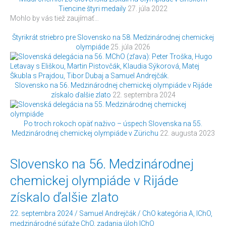
Tiencine štyri medaily
27. júla 2022
Mohlo by vás tiež zaujímať…
Štyrikrát striebro pre Slovensko na 58. Medzinárodnej chemickej
olympiáde
25. júla 2026
Slovensko na 56. Medzinárodnej chemickej olympiáde v Rijáde
získalo ďalšie zlato
22. septembra 2024
Po troch rokoch opäť naživo – úspech Slovenska na 55.
Medzinárodnej chemickej olympiáde v Zürichu
22. augusta 2023
Slovensko
Slovensko na 56. Medzinárodnej
na
chemickej olympiáde v Rijáde
56.
Medzinárodnej
získalo ďalšie zlato
chemickej
olympiáde
22. septembra 2024
/
Samuel Andrejčák
/
ChO kategória A
,
IChO
,
v
medzinárodné súťaže ChO
,
zadania úloh IChO