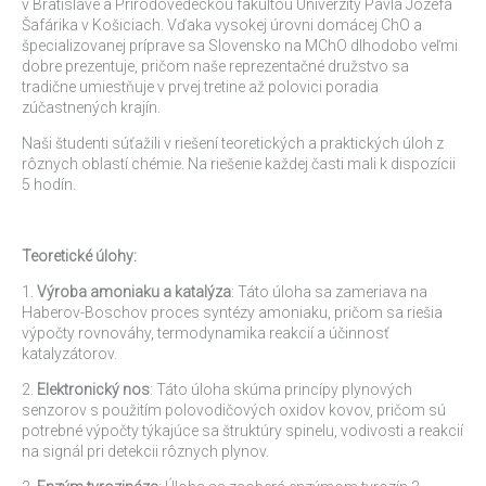
v Bratislave a Prírodovedeckou fakultou Univerzity Pavla Jozefa
Šafárika v Košiciach. Vďaka vysokej úrovni domácej ChO a
špecializovanej príprave sa Slovensko na MChO dlhodobo veľmi
dobre prezentuje, pričom naše reprezentačné družstvo sa
tradične umiestňuje v prvej tretine až polovici poradia
zúčastnených krajín.
Naši študenti súťažili v riešení teoretických a praktických úloh z
rôznych oblastí chémie. Na riešenie každej časti mali k dispozícii
5 hodín.
Teoretické úlohy:
1.
Výroba amoniaku a katalýza
: Táto úloha sa zameriava na
Haberov-Boschov proces syntézy amoniaku, pričom sa riešia
výpočty rovnováhy, termodynamika reakcií a účinnosť
katalyzátorov.
2.
Elektronický nos
: Táto úloha skúma princípy plynových
senzorov s použitím polovodičových oxidov kovov, pričom sú
potrebné výpočty týkajúce sa štruktúry spinelu, vodivosti a reakcií
na signál pri detekcii rôznych plynov.