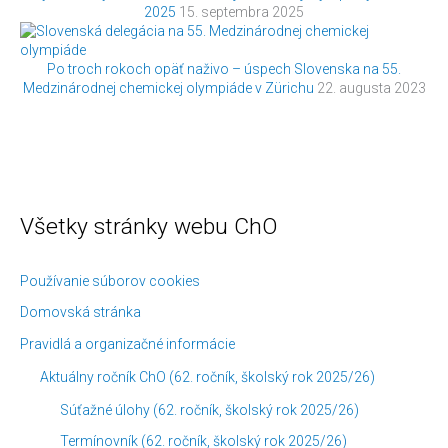
2025
15. septembra 2025
Po troch rokoch opäť naživo – úspech Slovenska na 55.
Medzinárodnej chemickej olympiáde v Zürichu
22. augusta 2023
Všetky stránky webu ChO
K
Č
a
l
t
á
Používanie súborov cookies
e
n
Domovská stránka
g
k
Pravidlá a organizačné informácie
ó
y
Aktuálny ročník ChO (62. ročník, školský rok 2025/26)
r
p
Súťažné úlohy (62. ročník, školský rok 2025/26)
i
o
Termínovník (62. ročník, školský rok 2025/26)
e
d