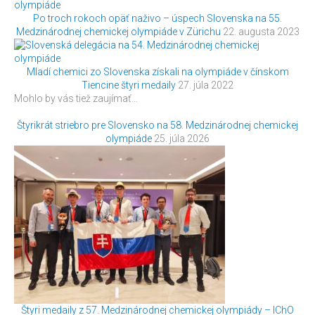
Po troch rokoch opäť naživo – úspech Slovenska na 55.
Medzinárodnej chemickej olympiáde v Zürichu
22. augusta 2023
Mladí chemici zo Slovenska získali na olympiáde v čínskom
Tiencine štyri medaily
27. júla 2022
Mohlo by vás tiež zaujímať…
Štyrikrát striebro pre Slovensko na 58. Medzinárodnej chemickej
olympiáde
25. júla 2026
Štyri medaily z 57. Medzinárodnej chemickej olympiády – IChO