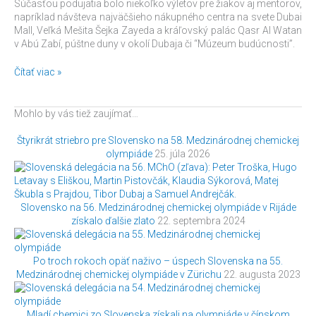
Súčasťou podujatia bolo niekoľko výletov pre žiakov aj mentorov,
napríklad návšteva najväčšieho nákupného centra na svete Dubai
Mall, Veľká Mešita Šejka Zayeda a kráľovský palác Qasr Al Watan
v Abú Zabí, púštne duny v okolí Dubaja či “Múzeum budúcnosti”.
Čítať viac »
Mohlo by vás tiež zaujímať…
Štyrikrát striebro pre Slovensko na 58. Medzinárodnej chemickej
olympiáde
25. júla 2026
Slovensko na 56. Medzinárodnej chemickej olympiáde v Rijáde
získalo ďalšie zlato
22. septembra 2024
Po troch rokoch opäť naživo – úspech Slovenska na 55.
Medzinárodnej chemickej olympiáde v Zürichu
22. augusta 2023
Mladí chemici zo Slovenska získali na olympiáde v čínskom