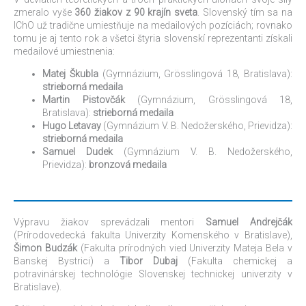
zmeralo vyše
360 žiakov z 90 krajín sveta
. Slovenský tím sa na
IChO už tradične umiestňuje na medailových pozíciách; rovnako
tomu je aj tento rok a všetci štyria slovenskí reprezentanti získali
medailové umiestnenia:
Matej Škubla
(Gymnázium, Grösslingová 18, Bratislava):
strieborná medaila
Martin Pistovčák
(Gymnázium, Grösslingová 18,
Bratislava):
strieborná medaila
Hugo Letavay
(Gymnázium V. B. Nedožerského, Prievidza):
strieborná medaila
Samuel Dudek
(Gymnázium V. B. Nedožerského,
Prievidza):
bronzová medaila
Výpravu žiakov sprevádzali mentori
Samuel Andrejčák
(Prírodovedecká fakulta Univerzity Komenského v Bratislave),
Šimon Budzák
(Fakulta prírodných vied Univerzity Mateja Bela v
Banskej Bystrici) a
Tibor Dubaj
(Fakulta chemickej a
potravinárskej technológie Slovenskej technickej univerzity v
Bratislave).