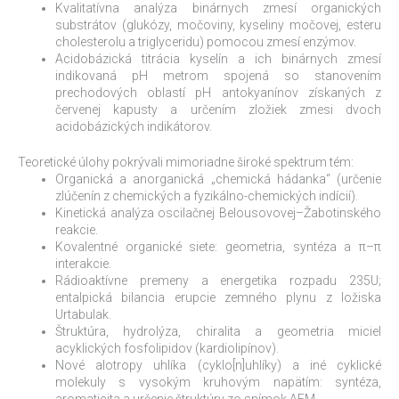
Kvalitatívna analýza binárnych zmesí organických
substrátov (glukózy, močoviny, kyseliny močovej, esteru
cholesterolu a triglyceridu) pomocou zmesí enzýmov.
Acidobázická titrácia kyselín a ich binárnych zmesí
indikovaná pH metrom spojená so stanovením
prechodových oblastí pH antokyanínov získaných z
červenej kapusty a určením zložiek zmesi dvoch
acidobázických indikátorov.
Teoretické úlohy pokrývali mimoriadne široké spektrum tém:
Organická a anorganická „chemická hádanka“ (určenie
zlúčenín z chemických a fyzikálno-chemických indícií).
Kinetická analýza oscilačnej Belousovovej–Žabotinského
reakcie.
Kovalentné organické siete: geometria, syntéza a π–π
interakcie.
Rádioaktívne premeny a energetika rozpadu 235U;
entalpická bilancia erupcie zemného plynu z ložiska
Urtabulak.
Štruktúra, hydrolýza, chiralita a geometria miciel
acyklických fosfolipidov (kardiolipínov).
Nové alotropy uhlíka (cyklo[n]uhlíky) a iné cyklické
molekuly s vysokým kruhovým napätím: syntéza,
aromaticita a určenie štruktúry zo snímok AFM.