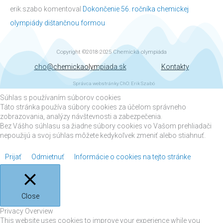
erik.szabo
komentoval
Dokončenie 56. ročníka chemickej
olympiády dištančnou formou
Copyright ©2018-2025
Chemická olympiáda
cho@chemickaolympiada.sk
Kontakty
Správca webstránky ChO: Erik Szabó
Súhlas s používaním súborov cookies
Táto stránka používa súbory cookies za účelom správneho
zobrazovania, analýzy návštevnosti a zabezpečenia.
Bez Vášho súhlasu sa žiadne súbory cookies vo Vašom prehliadači
nepoužijú a svoj súhlas môžete kedykoľvek zmeniť alebo stiahnuť.
Prijať
Odmietnuť
Informácie o cookies na tejto stránke
Close
Privacy Overview
This website uses cookies to improve your experience while you