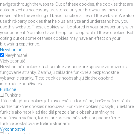
navigate through the website. Out of these cookies, the cookies that are
categorized as necessary are stored on your browser as they are
essential for the working of basic functionalities of the website. We also
use third-party cookies that help us analyze and understand how you
use this website. These cookies will be stored in your browser only with
your consent. You also have the option to opt-out of these cookies. But
opting out of some of these cookies may have an effect on your
browsing experience.
Nevyhnutné
Nevyhnutné
Vždy zapnuté
Nevyhnutné cookies sú absolútne zásadné pre správne zobrazenie a
fungovanie stránky. Zahŕňajú základné funkčné a bezpečnostné
vybavenie stránky. Tieto cookies neobsahujú žiadne osobné
informácie používateľa.
Funkčné
Funkčné
Táto kategória cookies je tu uvedená len formálne, keďže naša stránka
žiadne funkčné cookies nepoužíva. Funkčné cookies poskytujú niektoré
funkcie ako napríklad tlačidlá pre zdieľanie obsahu stránky na
sociálnych sieťach, formuláre pre spätnú väzbu, prípadne rôzne
funkcie poskytované tretími stranami.
Výkonnostné