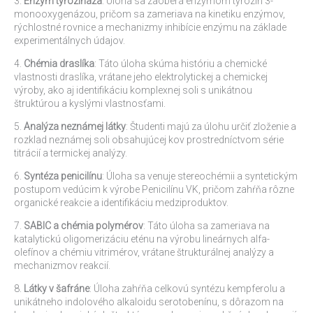
3.
Enzým tyrozináza
: Úloha sa zaoberá enzýmom tyrozín 3-
monooxygenázou, pričom sa zameriava na kinetiku enzýmov,
rýchlostné rovnice a mechanizmy inhibície enzýmu na základe
experimentálnych údajov.
4.
Chémia draslíka
: Táto úloha skúma históriu a chemické
vlastnosti draslíka, vrátane jeho elektrolytickej a chemickej
výroby, ako aj identifikáciu komplexnej soli s unikátnou
štruktúrou a kyslými vlastnosťami.
5.
Analýza neznámej látky
: Študenti majú za úlohu určiť zloženie a
rozklad neznámej soli obsahujúcej kov prostredníctvom série
titrácií a termickej analýzy.
6.
Syntéza penicilínu
: Úloha sa venuje stereochémii a syntetickým
postupom vedúcim k výrobe Penicilínu VK, pričom zahŕňa rôzne
organické reakcie a identifikáciu medziproduktov.
7.
SABIC a chémia polymérov
: Táto úloha sa zameriava na
katalytickú oligomerizáciu eténu na výrobu lineárnych alfa-
olefínov a chémiu vitrimérov, vrátane štrukturálnej analýzy a
mechanizmov reakcií.
8.
Látky v šafráne
: Úloha zahŕňa celkovú syntézu kempferolu a
unikátneho indolového alkaloidu serotobenínu, s dôrazom na