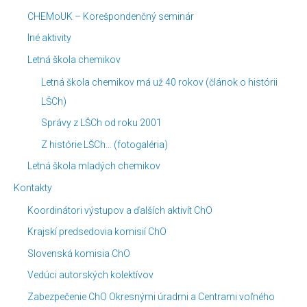
CHEMoUK – Korešpondenčný seminár
Iné aktivity
Letná škola chemikov
Letná škola chemikov má už 40 rokov (článok o histórii
LŠCh)
Správy z LŠCh od roku 2001
Z histórie LŠCh… (fotogaléria)
Letná škola mladých chemikov
Kontakty
Koordinátori výstupov a ďalších aktivít ChO
Krajskí predsedovia komisií ChO
Slovenská komisia ChO
Vedúci autorských kolektívov
Zabezpečenie ChO Okresnými úradmi a Centrami voľného