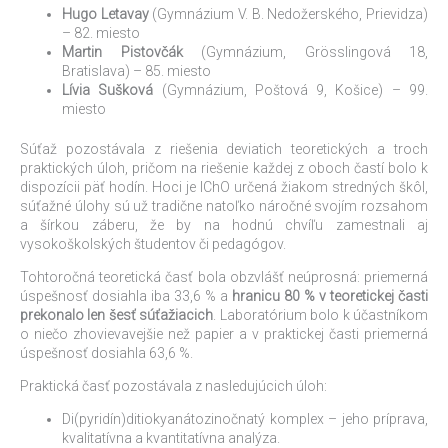
Hugo Letavay
(Gymnázium V. B. Nedožerského, Prievidza)
– 82. miesto
Martin Pistovčák
(Gymnázium, Grösslingová 18,
Bratislava) – 85. miesto
Lívia Sušková
(Gymnázium, Poštová 9, Košice) – 99.
miesto
Súťaž pozostávala z riešenia deviatich teoretických a troch
praktických úloh, pričom na riešenie každej z oboch častí bolo k
dispozícii päť hodín. Hoci je IChO určená žiakom stredných škôl,
súťažné úlohy sú už tradične natoľko náročné svojím rozsahom
a šírkou záberu, že by na hodnú chvíľu zamestnali aj
vysokoškolských študentov či pedagógov.
Tohtoročná teoretická časť bola obzvlášť neúprosná: priemerná
úspešnosť dosiahla iba 33,6 % a
hranicu 80 % v teoretickej časti
prekonalo len šesť súťažiacich
. Laboratórium bolo k účastníkom
o niečo zhovievavejšie než papier a v praktickej časti priemerná
úspešnosť dosiahla 63,6 %.
Praktická časť pozostávala z nasledujúcich úloh:
Di(pyridín)ditiokyanátozinočnatý komplex – jeho príprava,
kvalitatívna a kvantitatívna analýza.