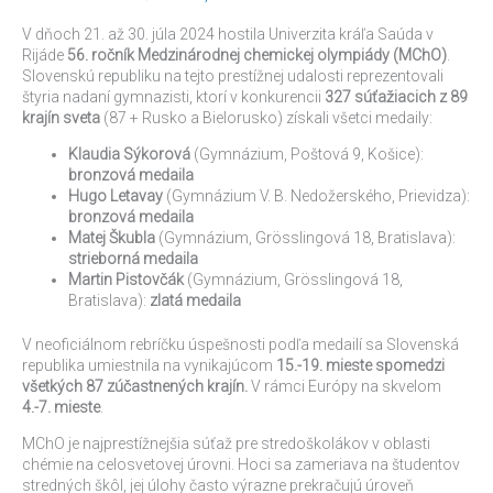
Rijáde
získalo
V dňoch 21. až 30. júla 2024 hostila Univerzita kráľa Saúda v
ďalšie
Rijáde
56. ročník Medzinárodnej chemickej olympiády (MChO)
.
zlato
Slovenskú republiku na tejto prestížnej udalosti reprezentovali
štyria nadaní gymnazisti, ktorí v konkurencii
327 súťažiacich z 89
krajín sveta
(87 + Rusko a Bielorusko) získali všetci medaily:
Klaudia Sýkorová
(Gymnázium, Poštová 9, Košice):
bronzová medaila
Hugo Letavay
(Gymnázium V. B. Nedožerského, Prievidza):
bronzová medaila
Matej Škubla
(Gymnázium, Grösslingová 18, Bratislava):
strieborná medaila
Martin Pistovčák
(Gymnázium, Grösslingová 18,
Bratislava):
zlatá medaila
V neoficiálnom rebríčku úspešnosti podľa medailí sa Slovenská
republika umiestnila na vynikajúcom
15.-19. mieste spomedzi
všetkých 87 zúčastnených krajín.
V rámci Európy na skvelom
4.-7. mieste
.
MChO je najprestížnejšia súťaž pre stredoškolákov v oblasti
chémie na celosvetovej úrovni. Hoci sa zameriava na študentov
stredných škôl, jej úlohy často výrazne prekračujú úroveň