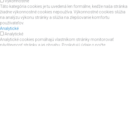
Výkonnostné
Táto kategória cookies je tu uvedená len formálne, keďže naša stránka
žiadne výkonnostné cookies nepoužíva. Výkonnostné cookies slúžia
na analýzu výkonu stránky a slúžia na zlepšovanie komfortu
používateľov.
Analytické
Analytické
Analytické cookies pomáhajú vlastníkom stránky monitorovať
návštevnosť stránky a jej obsahu. Poskytujú údaje o počte
návštevníkov, o rýchlosti odchodu zo stránky, o presmerovaniach a
podobne.
Cookie
Dĺžka
Popis
trvania
_ga
2 years
Súbor, ktorý inštaluje
Google Analytics, _ga
cookie vypočítava údaje o
návštevníkovi, relácii a
kampaniach pre analytické
účely stránky. Informácie sa
ukladajú anonymne a
užívatelia sa rozoznávajú
pomocou náhodne
generovaných ID.