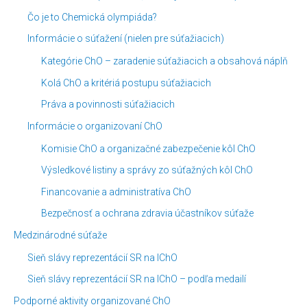
Čo je to Chemická olympiáda?
č
ľ
l
a
Informácie o súťažení (nielen pre súťažiacich)
á
m
Kategórie ChO – zaradenie súťažiacich a obsahová náplň
n
e
Kolá ChO a kritériá postupu súťažiacich
k
s
Práva a povinnosti súťažiacich
o
i
Informácie o organizovaní ChO
v
a
Komisie ChO a organizačné zabezpečenie kôl ChO
c
Výsledkové listiny a správy zo súťažných kôl ChO
o
v
Financovanie a administratíva ChO
Bezpečnosť a ochrana zdravia účastníkov súťaže
Medzinárodné súťaže
Sieň slávy reprezentácií SR na IChO
Sieň slávy reprezentácií SR na IChO – podľa medailí
Podporné aktivity organizované ChO