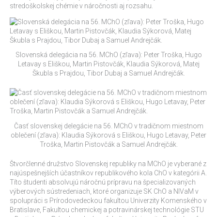
stredoškolskej chémie v náročnosti aj rozsahu.
Slovenská delegácia na 56. MChO (zľava): Peter Troška, Hugo
Letavay s Eliškou, Martin Pistovčák, Klaudia Sýkorová, Matej
Škubla s Prajdou, Tibor Dubaj a Samuel Andrejčák.
Časť slovenskej delegácie na 56. MChO v tradičnom miestnom
oblečení (zľava): Klaudia Sýkorová s Eliškou, Hugo Letavay, Peter
Troška, Martin Pistovčák a Samuel Andrejčák.
Štvorčlenné družstvo Slovenskej republiky na MChO je vyberané z
najúspešnejších účastníkov republikového kola ChO v kategórii A.
Títo študenti absolvujú náročnú prípravu na špecializovaných
výberových sústredeniach, ktoré organizuje SK ChO a NIVaM v
spolupráci s Prírodovedeckou fakultou Univerzity Komenského v
Bratislave, Fakultou chemickej a potravinárskej technológie STU