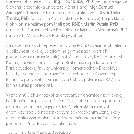
oprave úloh a riešení, boli
Ing. Tibor Dubaj, PhD.
(vedúci delegácie,
Slovenská technická univerzita v Bratislave),
Mgr. Samuel
Andrejčák
(Univerzita Komenského v Bratislave) a
RNDr. Peter
Troška, PhD.
(Univerzita Komenského v Bratislave). Pri preklade
úloh v online režime pomáhali
doc. RNDr. Martin Putala, PhD.
(Univerzita Komenského v Bratislave) a
Mgr. Jela Nociarová, PhD.
(Univerzita Mateja Bela v Banskej Bystrici).
Za úspechy našich reprezentantov na MChO vďačíme ich talentu
a usilovnosti, ako aj učiteľom na gymnáziách, ktorí ich
podporovali a usmerňovali (prof. A. Ihnatková, Košice; prof. M.
Kozák, Prievidza; prof. T. Jajcaj, Bratislava) a pedagógom z
Prírodovedeckej fakulty Univerzity Komenského v Bratislave,
Fakulty chemickej a potravinárskej technológie Slovenskej
technickej univerzity v Bratislave a Ústavu polymérov SAV, ktorí
ich na súťaž pripravovali.
Významnú úlohu v rozvoji talentovaných chemikov zohráva aj
každoročne organizovaná Letná škola chémie, ktorú podporuje
najmä Slovnaft, a.s., a jej „predvoj“, Letná škola mladých
chemikov, spolu s nadstavbovým pokračovaním Letnej školy
chémie ako vyvrcholenie korešpondenčného seminára, ktorý
podporuje Prírodovedecká fakulta UK.
Text a foto:
Mgr. Samuel Andrejčák