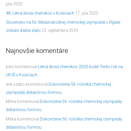
júla 2025
48. Letná škola chemikov v Košiciach
17. júla 2025
Slovensko na 56. Medzinárodnej chemickej olympiáde v Rijáde
získalo ďalšie zlato
22. septembra 2024
Najnovšie komentáre
pato
komentoval
Letná škola chemikov 2020 bude! Tento rok na
UPJŠ v Košiciach.
erik.szabo
komentoval
Dokončenie 56. ročníka chemickej
olympiády dištančnou formou
Mirka
komentoval
Dokončenie 56. ročníka chemickej olympiády
dištančnou formou
Mirka
komentoval
Dokončenie 56. ročníka chemickej olympiády
dištančnou formou