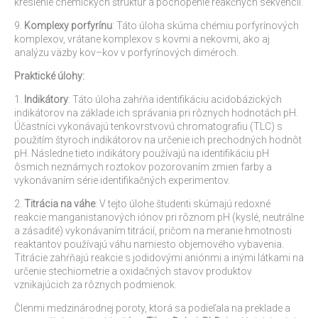
kreslenie chemických štruktúr a pochopenie reakčných sekvencií.
9.
Komplexy porfyrínu
: Táto úloha skúma chémiu porfyrínových
komplexov, vrátane komplexov s kovmi a nekovmi, ako aj
analýzu väzby kov–kov v porfyrínových diméroch.
Praktické úlohy:
1.
Indikátory
: Táto úloha zahŕňa identifikáciu acidobázických
indikátorov na základe ich správania pri rôznych hodnotách pH.
Účastníci vykonávajú tenkovrstvovú chromatografiu (TLC) s
použitím štyroch indikátorov na určenie ich prechodných hodnôt
pH. Následne tieto indikátory používajú na identifikáciu pH
ôsmich neznámych roztokov pozorovaním zmien farby a
vykonávaním série identifikačných experimentov.
2.
Titrácia na váhe
: V tejto úlohe študenti skúmajú redoxné
reakcie manganistanových iónov pri rôznom pH (kyslé, neutrálne
a zásadité) vykonávaním titrácií, pričom na meranie hmotnosti
reaktantov používajú váhu namiesto objemového vybavenia.
Titrácie zahŕňajú reakcie s jodidovými aniónmi a inými látkami na
určenie stechiometrie a oxidačných stavov produktov
vznikajúcich za rôznych podmienok.
Členmi medzinárodnej poroty, ktorá sa podieľala na preklade a