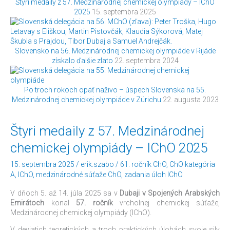
Štyri medaily z 57. Medzinárodnej chemickej olympiády – IChO
2025
15. septembra 2025
Slovensko na 56. Medzinárodnej chemickej olympiáde v Rijáde
získalo ďalšie zlato
22. septembra 2024
Po troch rokoch opäť naživo – úspech Slovenska na 55.
Medzinárodnej chemickej olympiáde v Zürichu
22. augusta 2023
Štyri
Štyri medaily z 57. Medzinárodnej
medaily
chemickej olympiády – IChO 2025
z
57.
15. septembra 2025
/
erik.szabo
/
61. ročník ChO
,
ChO kategória
Medzinárodnej
A
,
IChO
,
medzinárodné súťaže ChO
,
zadania úloh IChO
chemickej
olympiády
V dňoch 5. až 14. júla 2025 sa v
Dubaji v Spojených Arabských
–
Emirátoch
konal
57. ročník
vrcholnej chemickej súťaže,
IChO
Medzinárodnej chemickej olympiády (IChO).
2025
V deviatich teoretických a troch praktických úlohách svoje sily