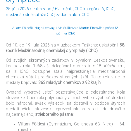
58.
25. júla 2026
/
erik.szabo
/
62. ročník
,
ChO kategória A
,
IChO
,
Medzinárodnej
medzinárodné súťaže ChO
,
zadania úloh IChO
chemickej
olympiáde
Viliam Földeši, Hugo Letavay, Lívia Sušková a Martin Pistovčák počas 58.
ročníka IChO
Od 10. do 19. júla 2026 sa v uzbeckom Taškente uskutočnil
58.
ročník Medzinárodnej chemickej olympiády (IChO)
.
Od svojich skromných začiatkov v bývalom Československu,
kde sa v roku 1968 zišli delegácie troch krajín s 18 súťažiacimi,
sa z IChO postupne stala najprestížnejšia medzinárodná
chemická súťaž pre žiakov stredných škôl. Tento rok v nej o
medaily bojovalo
363 mladých chemikov z 92 krajín
.
Overené výberové „sito“ pozostávajúce z celoštátneho kola
slovenskej Chemickej olympiády a troch výberových sústredení
bolo náročné, avšak výsledok sa dostavil v podobe štyroch
medailí: všetci slovenskí reprezentanti sa zaradili do druhého
najcennejšieho,
strieborného pásma
:
Viliam Földesi
(Gymnázium, Golianova 68, Nitra) – 64.
miesto