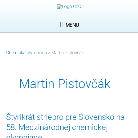
Preskočiť
MENU
na
obsah
MENU
Chemická olympiáda
>
Martin Pistovčák
Martin Pistovčák
Štyrikrát
Štyrikrát striebro pre Slovensko na
striebro
58. Medzinárodnej chemickej
pre
Slovensko
olympiáde
na