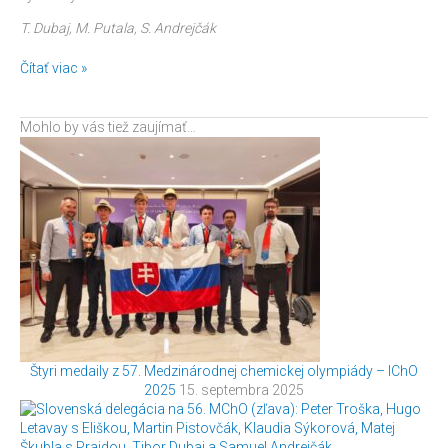
T. Dubaj, M. Putala, S. Andrejčák
Čítať viac »
Mohlo by vás tiež zaujímať…
Štyri medaily z 57. Medzinárodnej chemickej olympiády – IChO
2025
15. septembra 2025