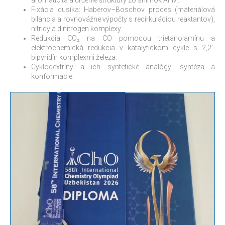
Fixácia dusíka: Haberov–Boschov proces (materiálová
bilancia a rovnovážne výpočty s recirkuláciou reaktantov),
nitridy a dinitrogen komplexy.
Redukcia CO₂ na CO pomocou trietanolamínu a
elektrochemická redukcia v katalytickom cykle s 2,2′-
bipyridín komplexmi železa.
Cyklodextríny a ich syntetické analógy: syntéza a
konformácie.