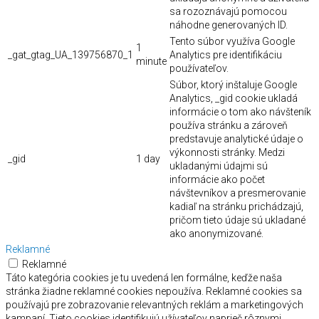
sa rozoznávajú pomocou
náhodne generovaných ID.
Tento súbor využíva Google
1
_gat_gtag_UA_139756870_1
Analytics pre identifikáciu
minute
používateľov.
Súbor, ktorý inštaluje Google
Analytics, _gid cookie ukladá
informácie o tom ako návšteník
používa stránku a zároveň
predstavuje analytické údaje o
výkonnosti stránky. Medzi
_gid
1 day
ukladanými údajmi sú
informácie ako počet
návštevníkov a presmerovanie
kadiaľ na stránku prichádzajú,
pričom tieto údaje sú ukladané
ako anonymizované.
Reklamné
Reklamné
Táto kategória cookies je tu uvedená len formálne, keďže naša
stránka žiadne reklamné cookies nepoužíva. Reklamné cookies sa
používajú pre zobrazovanie relevantných reklám a marketingových
kampaní. Tieto cookies identifikujú užívateľov naprieč rôznymi