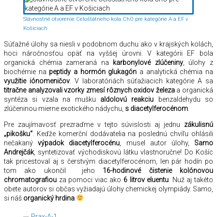
Slávnostné otvorenie Celoštátneho kola ChO pre kategórie A a EF v
Košiciach
Súťažné úlohy sa niesli v podobnom duchu ako v krajských kolách,
hoci náročnosťou opäť na vyššej úrovni. V kategórii EF bola
organická chémia zameraná na
karbonylové zlúčeniny
, úlohy z
biochémie na
peptidy a hormón glukagón
a analytická chémia na
využitie iónomeničov
. V laboratóriách súťažiacich kategórie A sa
titračne analyzovali vzorky zmesí rôznych oxidov železa
a organická
syntéza si vzala na mušku
aldolovú reakciu
benzaldehydu so
zlúčeninou mierne exotického nádychu,
s diacetylferocénom
.
Pre zaujímavosť prezraďme v tejto súvislosti aj jednu
zákulisnú
„pikošku“
. Keďže komerční dodávatelia na poslednú chvíľu ohlásili
nečakaný
výpadok diacetylferocénu
, musel autor úlohy,
Samo
Andrejčák
, syntetizovať východiskovú látku vlastnoručne! Do Košíc
tak pricestoval aj s čerstvým diacetylferocénom, len pár hodín po
tom ako ukončil jeho
16-hodinové čistenie kolónovou
chromatografiou
za pomoci viac ako
6 litrov eluentu
. Nuž aj takéto
obete autorov si občas vyžiadajú úlohy chemickej olympiády. Samo,
si náš
organický hrdina