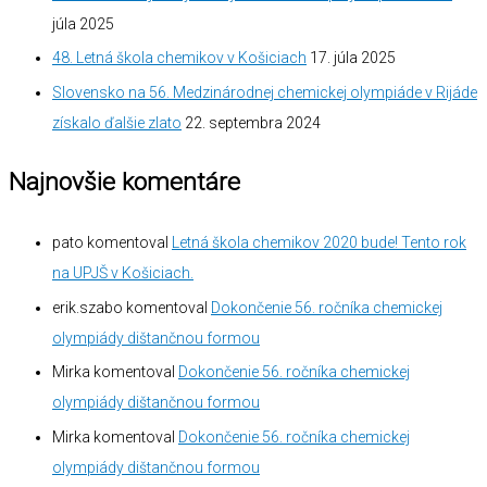
júla 2025
48. Letná škola chemikov v Košiciach
17. júla 2025
Slovensko na 56. Medzinárodnej chemickej olympiáde v Rijáde
získalo ďalšie zlato
22. septembra 2024
Najnovšie komentáre
pato
komentoval
Letná škola chemikov 2020 bude! Tento rok
na UPJŠ v Košiciach.
erik.szabo
komentoval
Dokončenie 56. ročníka chemickej
olympiády dištančnou formou
Mirka
komentoval
Dokončenie 56. ročníka chemickej
olympiády dištančnou formou
Mirka
komentoval
Dokončenie 56. ročníka chemickej
olympiády dištančnou formou