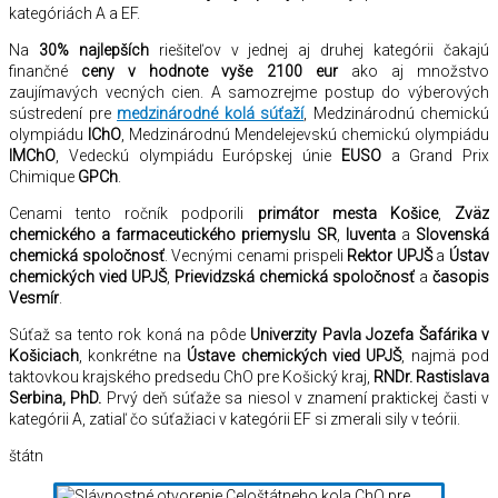
kategóriách A a EF.
Na
30% najlepších
riešiteľov v jednej aj druhej kategórii čakajú
finančné
ceny v hodnote vyše 2100 eur
ako aj množstvo
zaujímavých vecných cien. A samozrejme postup do výberových
sústredení pre
medzinárodné kolá súťaží
, Medzinárodnú chemickú
olympiádu
IChO
, Medzinárodnú Mendelejevskú chemickú olympiádu
IMChO
, Vedeckú olympiádu Európskej únie
EUSO
a Grand Prix
Chimique
GPCh
.
Cenami tento ročník podporili
primátor mesta Košice
,
Zväz
chemického a farmaceutického priemyslu SR
,
Iuventa
a
Slovenská
chemická spoločnosť
. Vecnými cenami prispeli
Rektor UPJŠ
a
Ústav
chemických vied UPJŠ
,
Prievidzská chemická spoločnosť
a
časopis
Vesmír
.
Súťaž sa tento rok koná na pôde
Univerzity Pavla Jozefa Šafárika v
Košiciach
, konkrétne na
Ústave chemických vied UPJŠ
, najmä pod
taktovkou krajského predsedu ChO pre Košický kraj,
RNDr. Rastislava
Serbina, PhD.
Prvý deň súťaže sa niesol v znamení praktickej časti v
kategórii A, zatiaľ čo súťažiaci v kategórii EF si zmerali sily v teórii.
štátn