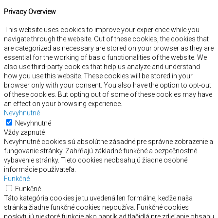
Privacy Overview
This website uses cookies to improve your experience while you
navigate through the website. Out of these cookies, the cookies that
are categorized as necessary are stored on your browser as they are
essential for the working of basic functionalities of the website. We
also use third-party cookies that help us analyze and understand
how you use this website. These cookies will be stored in your
browser only with your consent. You also have the option to opt-out
of these cookies. But opting out of some of these cookies may have
an effect on your browsing experience.
Nevyhnutné
Nevyhnutné
Vždy zapnuté
Nevyhnutné cookies sú absolútne zásadné pre správne zobrazenie a
fungovanie stránky. Zahŕňajú základné funkčné a bezpečnostné
vybavenie stránky. Tieto cookies neobsahujú žiadne osobné
informácie používateľa.
Funkčné
Funkčné
Táto kategória cookies je tu uvedená len formálne, keďže naša
stránka žiadne funkčné cookies nepoužíva. Funkčné cookies
poskytujú niektoré funkcie ako napríklad tlačidlá pre zdieľanie obsahu