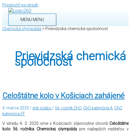
Preskočiť na obsah
MENU
MENU
Chemická olympiáda
>
Prievidzská chemická spoločnosť
Prievidzská chemická
spoločnosť
Celoštátne kolo v Košiciach zahájené
4. marca 2020
/
erik.szabo
/
56. ročník ChO
,
ChO kategória A
,
ChO
kategória EF
V stredu 4. 3. 2020 sme v Košiciach slávnostne otvorili
Celoštátne
kolo 56. ročníka Chemickej olympiády
pre najlepších riešiteľov v