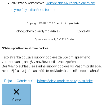
erik.szabo
komentoval
Dokončenie 56. ročníka chemickej
olympiády dištančnou formou
Copyright ©2018-2025
Chemická olympiáda
cho@chemickaolympiada.sk
Kontakty
Správca webstránky ChO: Erik Szabó
Súhlas s používaním súborov cookies
Táto stránka používa súbory cookies za účelom správneho
zobrazovania, analýzy návštevnosti a zabezpečenia.
Bez Vášho súhlasu sa žiadne súbory cookies vo Vašom prehliadači
nepoužijú a svoj súhlas môžete kedykoľvek zmeniť alebo stiahnuť.
Prijať
Odmietnuť
Informácie o cookies na tejto stránke
Close