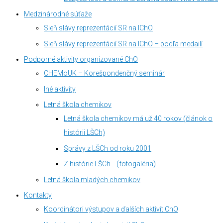
Medzinárodné súťaže
Sieň slávy reprezentácií SR na IChO
Sieň slávy reprezentácií SR na IChO – podľa medailí
Podporné aktivity organizované ChO
CHEMoUK – Korešpondenčný seminár
Iné aktivity
Letná škola chemikov
Letná škola chemikov má už 40 rokov (článok o
histórii LŠCh)
Správy z LŠCh od roku 2001
Z histórie LŠCh… (fotogaléria)
Letná škola mladých chemikov
Kontakty
Koordinátori výstupov a ďalších aktivít ChO