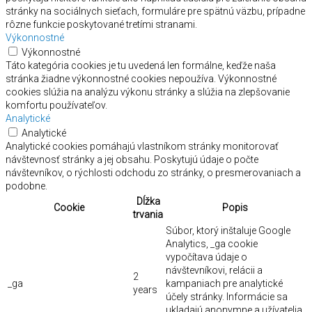
stránky na sociálnych sieťach, formuláre pre spätnú väzbu, prípadne
rôzne funkcie poskytované tretími stranami.
Výkonnostné
Výkonnostné
Táto kategória cookies je tu uvedená len formálne, keďže naša
stránka žiadne výkonnostné cookies nepoužíva. Výkonnostné
cookies slúžia na analýzu výkonu stránky a slúžia na zlepšovanie
komfortu používateľov.
Analytické
Analytické
Analytické cookies pomáhajú vlastníkom stránky monitorovať
návštevnosť stránky a jej obsahu. Poskytujú údaje o počte
návštevníkov, o rýchlosti odchodu zo stránky, o presmerovaniach a
podobne.
Dĺžka
Cookie
Popis
trvania
Súbor, ktorý inštaluje Google
Analytics, _ga cookie
vypočítava údaje o
návštevníkovi, relácii a
2
_ga
kampaniach pre analytické
years
účely stránky. Informácie sa
ukladajú anonymne a užívatelia