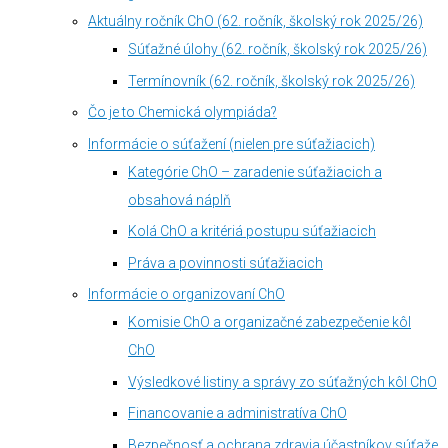
Aktuálny ročník ChO (62. ročník, školský rok 2025/26)
Súťažné úlohy (62. ročník, školský rok 2025/26)
Termínovník (62. ročník, školský rok 2025/26)
Čo je to Chemická olympiáda?
Informácie o súťažení (nielen pre súťažiacich)
Kategórie ChO – zaradenie súťažiacich a
obsahová náplň
Kolá ChO a kritériá postupu súťažiacich
Práva a povinnosti súťažiacich
Informácie o organizovaní ChO
Komisie ChO a organizačné zabezpečenie kôl
ChO
Výsledkové listiny a správy zo súťažných kôl ChO
Financovanie a administratíva ChO
Bezpečnosť a ochrana zdravia účastníkov súťaže