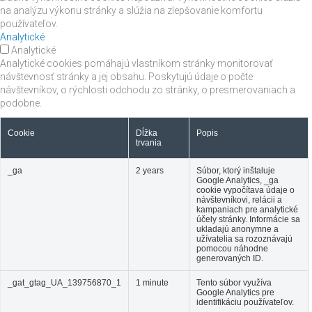
na analýzu výkonu stránky a slúžia na zlepšovanie komfortu
používateľov.
Analytické
Analytické
Analytické cookies pomáhajú vlastníkom stránky monitorovať
návštevnosť stránky a jej obsahu. Poskytujú údaje o počte
návštevníkov, o rýchlosti odchodu zo stránky, o presmerovaniach a
podobne.
Cookie
Dĺžka
Popis
trvania
_ga
2 years
Súbor, ktorý inštaluje
Google Analytics, _ga
cookie vypočítava údaje o
návštevníkovi, relácii a
kampaniach pre analytické
účely stránky. Informácie sa
ukladajú anonymne a
užívatelia sa rozoznávajú
pomocou náhodne
generovaných ID.
_gat_gtag_UA_139756870_1
1 minute
Tento súbor využíva
Google Analytics pre
identifikáciu používateľov.