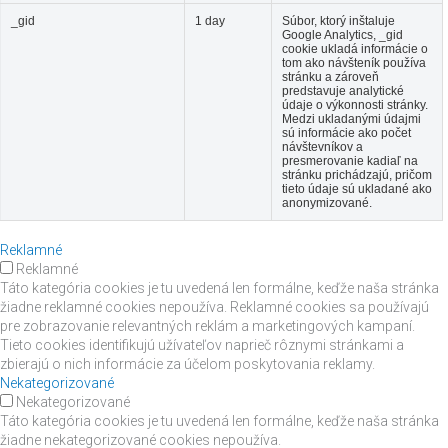
_gid
1 day
Súbor, ktorý inštaluje
Google Analytics, _gid
cookie ukladá informácie o
tom ako návšteník používa
stránku a zároveň
predstavuje analytické
údaje o výkonnosti stránky.
Medzi ukladanými údajmi
sú informácie ako počet
návštevníkov a
presmerovanie kadiaľ na
stránku prichádzajú, pričom
tieto údaje sú ukladané ako
anonymizované.
Reklamné
Reklamné
Táto kategória cookies je tu uvedená len formálne, keďže naša stránka
žiadne reklamné cookies nepoužíva. Reklamné cookies sa používajú
pre zobrazovanie relevantných reklám a marketingových kampaní.
Tieto cookies identifikujú užívateľov naprieč rôznymi stránkami a
zbierajú o nich informácie za účelom poskytovania reklamy.
Nekategorizované
Nekategorizované
Táto kategória cookies je tu uvedená len formálne, keďže naša stránka
žiadne nekategorizované cookies nepoužíva.