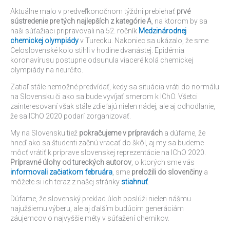
Aktuálne malo v predveľkonočnom týždni prebiehať
prvé
sústredenie pre tých najlepších z kategórie A
, na ktorom by sa
naši súťažiaci pripravovali na 52. ročník
Medzinárodnej
chemickej olympiády
v Turecku. Nakoniec sa ukázalo, že sme
Celoslovenské kolo stihli v hodine dvanástej. Epidémia
koronavírusu postupne odsunula viaceré kolá chemickej
olympiády na neurčito.
Zatiaľ stále nemožné predvídať, kedy sa situácia vráti do normálu
na Slovensku či ako sa bude vyvíjať smerom k IChO. Všetci
zainteresovaní však stále zdieľajú nielen nádej, ale aj odhodlanie,
že sa IChO 2020 podarí zorganizovať.
My na Slovensku tiež
pokračujeme v prípravách
a dúfame, že
hneď ako sa študenti začnú vracať do škôl, aj my sa budeme
môcť vrátiť k príprave slovenskej reprezentácie na IChO 2020.
Prípravné úlohy od tureckých autorov
, o ktorých sme vás
informovali začiatkom februára
, sme
preložili do slovenčiny
a
môžete si ich teraz z našej stránky
stiahnuť
.
Dúfame, že slovenský preklad úloh poslúži nielen nášmu
najužšiemu výberu, ale aj ďalším budúcim generáciám
záujemcov o najvyššie méty v súťažení chemikov.