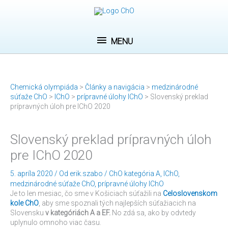
Preskočiť
MENU
na
obsah
MENU
Chemická olympiáda
>
Články a navigácia
>
medzinárodné
súťaže ChO
>
IChO
>
prípravné úlohy IChO
>
Slovenský preklad
prípravných úloh pre IChO 2020
Slovenský preklad prípravných úloh
pre IChO 2020
5. apríla 2020
/ Od
erik.szabo
/
ChO kategória A
,
IChO
,
medzinárodné súťaže ChO
,
prípravné úlohy IChO
Je to len mesiac, čo sme v Košiciach súťažili na
Celoslovenskom
kole ChO
, aby sme spoznali tých najlepších súťažiacich na
Slovensku
v kategóriách A a EF.
No zdá sa, ako by odvtedy
uplynulo omnoho viac času.