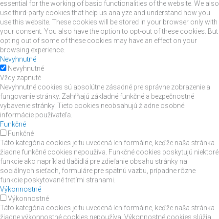
essential for the working of basic functionalities of the website. We also
use third-party cookies that help us analyze and understand how you
use this website. These cookies will be stored in your browser only with
your consent. You also have the option to opt-out of these cookies. But
opting out of some of these cookies may have an effect on your
browsing experience.
Nevyhnutné
Nevyhnutné
Vždy zapnuté
Nevyhnutné cookies sú absolútne zásadné pre správne zobrazenie a
fungovanie stránky. Zahŕňajú základné funkčné a bezpečnostné
vybavenie stránky. Tieto cookies neobsahujú žiadne osobné
informácie používateľa.
Funkčné
Funkčné
Táto kategória cookies je tu uvedená len formálne, keďže naša stránka
žiadne funkčné cookies nepoužíva. Funkčné cookies poskytujú niektoré
funkcie ako napríklad tlačidlá pre zdieľanie obsahu stránky na
sociálnych sieťach, formuláre pre spätnú väzbu, prípadne rôzne
funkcie poskytované tretími stranami.
Výkonnostné
Výkonnostné
Táto kategória cookies je tu uvedená len formálne, keďže naša stránka
žiadne výkonnostné cookies nepoužíva. Výkonnostné cookies slúžia