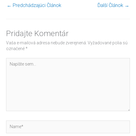
←
Predchádzajúci Článok
Ďalší Článok
→
Pridajte Komentár
Vaša e-mailová adresa nebude zverejnená.
Vyžadované polia sú
označené
*
Napíšte
sem...
Name*