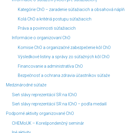
á
m
Kategórie ChO – zaradenie súťažiacich a obsahová náplň
n
e
Kolá ChO a kritériá postupu súťažiacich
k
s
Práva a povinnosti súťažiacich
o
i
Informácie o organizovaní ChO
v
a
Komisie ChO a organizačné zabezpečenie kôl ChO
c
Výsledkové listiny a správy zo súťažných kôl ChO
o
v
Financovanie a administratíva ChO
Bezpečnosť a ochrana zdravia účastníkov súťaže
Medzinárodné súťaže
Sieň slávy reprezentácií SR na IChO
Sieň slávy reprezentácií SR na IChO – podľa medailí
Podporné aktivity organizované ChO
CHEMoUK – Korešpondenčný seminár
Iné aktivity