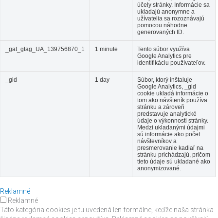
účely stránky. Informácie sa
ukladajú anonymne a
užívatelia sa rozoznávajú
pomocou náhodne
generovaných ID.
_gat_gtag_UA_139756870_1
1 minute
Tento súbor využíva
Google Analytics pre
identifikáciu používateľov.
_gid
1 day
Súbor, ktorý inštaluje
Google Analytics, _gid
cookie ukladá informácie o
tom ako návšteník používa
stránku a zároveň
predstavuje analytické
údaje o výkonnosti stránky.
Medzi ukladanými údajmi
sú informácie ako počet
návštevníkov a
presmerovanie kadiaľ na
stránku prichádzajú, pričom
tieto údaje sú ukladané ako
anonymizované.
Reklamné
Reklamné
Táto kategória cookies je tu uvedená len formálne, keďže naša stránka