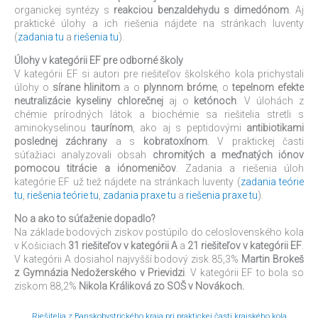
organickej syntézy s
reakciou benzaldehydu s dimedónom
. Aj
praktické úlohy a ich riešenia nájdete na stránkach Iuventy
(
zadania tu
a
riešenia tu
).
Úlohy v kategórii EF pre odborné školy
V kategórii EF si autori pre riešiteľov školského kola prichystali
úlohy o
sírane hlinitom
a o
plynnom bróme
, o
tepelnom efekte
neutralizácie kyseliny chlorečnej
aj o
ketónoch
. V úlohách z
chémie prírodných látok a biochémie sa riešitelia stretli s
aminokyselinou
taurínom
, ako aj s peptidovými
antibiotikami
poslednej záchrany
a s
kobratoxínom
. V praktickej časti
súťažiaci analyzovali obsah
chromitých a meďnatých iónov
pomocou titrácie a iónomeničov
. Zadania a riešenia úloh
kategórie EF už tiež nájdete na stránkach Iuventy (
zadania teórie
tu
,
riešenia teórie tu
,
zadania praxe tu
a
riešenia praxe tu
).
No a ako to súťaženie dopadlo?
Na základe bodových ziskov postúpilo do celoslovenského kola
v Košiciach
31 riešiteľov v kategórii A
a
21 riešiteľov v kategórii EF
.
V kategórii A dosiahol najvyšší bodový zisk 85,3%
Martin Brokeš
z Gymnázia Nedožerského v Prievidzi
. V kategórii EF to bola so
ziskom 88,2%
Nikola Králiková zo SOŠ v Novákoch.
Riešitelia z Banskobystrického kraja pri praktickej časti krajského kola