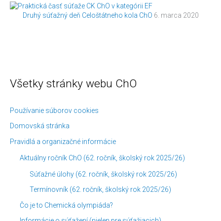
Druhý súťažný deň Celoštátneho kola ChO
6. marca 2020
Všetky stránky webu ChO
K
Č
a
l
t
á
Používanie súborov cookies
e
n
Domovská stránka
g
k
Pravidlá a organizačné informácie
ó
y
Aktuálny ročník ChO (62. ročník, školský rok 2025/26)
r
p
Súťažné úlohy (62. ročník, školský rok 2025/26)
i
o
Termínovník (62. ročník, školský rok 2025/26)
e
d
Čo je to Chemická olympiáda?
č
ľ
l
a
Informácie o súťažení (nielen pre súťažiacich)