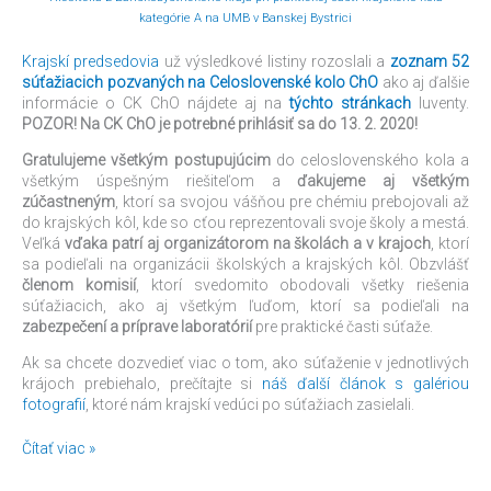
kategórie A na UMB v Banskej Bystrici
Krajskí predsedovia
už výsledkové listiny rozoslali a
zoznam 52
súťažiacich pozvaných na Celoslovenské kolo ChO
ako aj ďalšie
informácie o CK ChO nájdete aj na
týchto stránkach
Iuventy.
POZOR! Na CK ChO je potrebné prihlásiť sa do 13. 2. 2020!
Gratulujeme všetkým postupujúcim
do celoslovenského kola a
všetkým úspešným riešiteľom a
ďakujeme aj všetkým
zúčastneným
, ktorí sa svojou vášňou pre chémiu prebojovali až
do krajských kôl, kde so cťou reprezentovali svoje školy a mestá.
Veľká
vďaka patrí aj organizátorom na školách a v krajoch
, ktorí
sa podieľali na organizácii školských a krajských kôl. Obzvlášť
členom komisií
, ktorí svedomito obodovali všetky riešenia
súťažiacich, ako aj všetkým ľuďom, ktorí sa podieľali na
zabezpečení a príprave laboratórií
pre praktické časti súťaže.
Ak sa chcete dozvedieť viac o tom, ako súťaženie v jednotlivých
krájoch prebiehalo, prečítajte si
náš ďalší článok s galériou
fotografií
, ktoré nám krajskí vedúci po súťažiach zasielali.
Čítať viac »