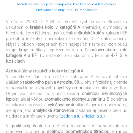
Celoštátne
Teoretická časť spojeného krajského kola kategórie A Košického a
kolo
Prešovnského kraja na UPJŠ v Košiciach
V dňoch 29.-30. 1. 2020 sa vo všetkých krajoch Slovenska
uskutočnilo
krajské kolo v kategórii A
chemickej olympiády a
hneď v ďalšom týždni sa uskutočnili aj
školské kolá v kategórii EF
pre odborné školy s chemickým zameraním. Cieľ mali spoločný.
Nájsť v oboch kategóriách tých najlepších riešiteľov, ktorí budú
svoje kraje a školy reprezentovať na
Celoslovenskom kole
kategórií A a EF
. To sa tento rok uskutoční v termíne
4.-7. 3. v
Košiciach
.
Aké boli úlohy krajského kola v kategórii A
V teoretickej časti sa riešitelia kategórie A venovali chémii
ďalšieho
raketového paliva Aerozínu 50
. Úlohy z fyzikálnej chémie
si posvietili na rovnováhu
syntézy amoniaku
z dusíka a vodíka.
Organická chémia bola inšpirovaná
chémiou sekundových
lepidiel
, ale aj vôňou
aromatického aldehydu, vanilínu
. Biochémia
si nakoniec posvietila
vylučovanie dusíka
rôznymi organizmami,
ale aj na jeho
analytické stanovenie
. Zadania aj riešenia úloh už
nájdete na stránkach Iuventy (
zadania tu
a
riešenia tu
).
V
praktickej časti
sa riešitelia kategórie A popasovali so
stanovením acetónu
spätnou jódometrickou titráciou
. V rámci