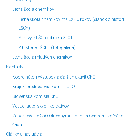
Letná škola chemikov
Letná škola chemikov má už 40 rokov (článok o histórii
LŠCh)
Správy z LŠCh od roku 2001
Z histórie LŠCh… (fotogaléria)
Letná škola mladých chemikov
Kontakty
Koordinátori výstupov a ďalších aktivít ChO
Krajskí predsedovia komisií ChO
Slovenská komisia ChO
Vedúci autorských kolektívov
Zabezpečenie ChO Okresnými úradmi a Centrami voľného
času
Články a navigácia