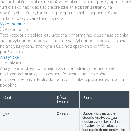
žiadne funkčné cookies nepoužíva. Funkčné cookies poskytujú niektoré
funkcie ako napríklad tlačidlá pre zdieľanie obsahu stránky na
sociálnych sieťach, formuláre pre spätnú väzbu, prípadne rôzne
funkcie poskytované tretími stranami.
Výkonnostné
Výkonnostné
Táto kategória cookies je tu uvedená len formálne, keďže naša stránka
žiadne výkonnostné cookies nepoužíva. Výkonnostné cookies slúžia
na analýzu výkonu stránky a slúžia na zlepšovanie komfortu
používateľov.
Analytické
Analytické
Analytické cookies pomáhajú vlastníkom stránky monitorovať
návštevnosť stránky a jej obsahu. Poskytujú údaje o počte
návštevníkov, o rýchlosti odchodu zo stránky, o presmerovaniach a
podobne.
Cookie
Dĺžka
Popis
trvania
_ga
2 years
Súbor, ktorý inštaluje
Google Analytics, _ga
cookie vypočítava údaje o
návštevníkovi, relácii a
kampaniach pre analytické