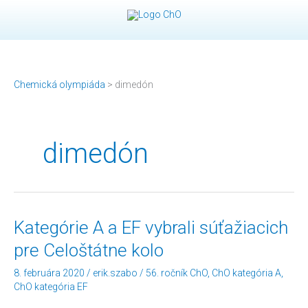
Preskočiť
na
obsah
Chemická olympiáda
>
dimedón
dimedón
Kategórie
Kategórie A a EF vybrali súťažiacich
A
pre Celoštátne kolo
a
EF
8. februára 2020
/
erik.szabo
/
56. ročník ChO
,
ChO kategória A
,
vybrali
ChO kategória EF
súťažiacich
pre