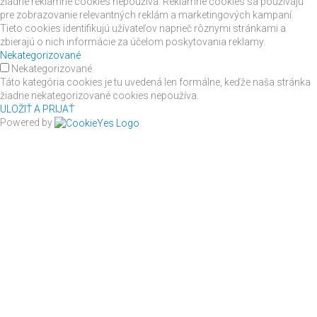
žiadne reklamné cookies nepoužíva. Reklamné cookies sa používajú
pre zobrazovanie relevantných reklám a marketingových kampaní.
Tieto cookies identifikujú užívateľov naprieč rôznymi stránkami a
zbierajú o nich informácie za účelom poskytovania reklamy.
Nekategorizované
Nekategorizované
Táto kategória cookies je tu uvedená len formálne, keďže naša stránka
žiadne nekategorizované cookies nepoužíva.
ULOŽIŤ A PRIJAŤ
Powered by