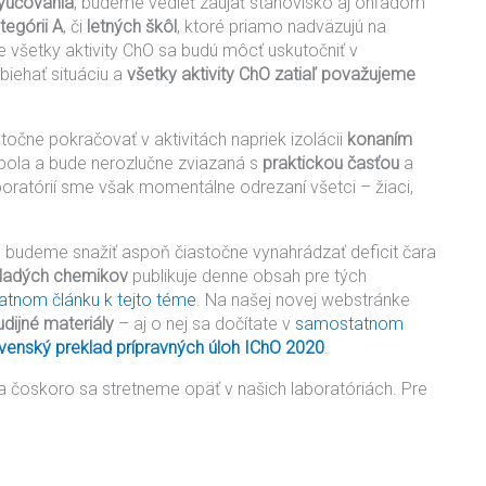
yučovania
, budeme vedieť zaujať stanovisko aj ohľadom
tegórii A
, či
letných škôl
, ktoré priamo nadväzujú na
e všetky aktivity ChO sa budú môcť uskutočniť v
ehať situáciu a
všetky aktivity ChO zatiaľ považujeme
točne pokračovať v aktivitách napriek izolácii
konaním
bola a bude nerozlučne zviazaná s
praktickou časťou
a
aboratórií sme však momentálne odrezaní všetci – žiaci,
budeme snažiť aspoň čiastočne vynahrádzať deficit čara
mladých chemikov
publikuje denne obsah pre tých
tnom článku k tejto téme
. Na našej novej webstránke
dijné materiály
– aj o nej sa dočítate v
samostatnom
venský preklad prípravných úloh IChO 2020
.
 čoskoro sa stretneme opäť v našich laboratóriách. Pre