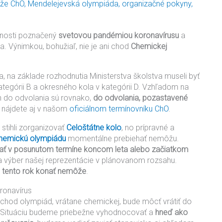
aže ChO
,
Mendelejevská olympiáda
,
organizačné pokyny
,
asnosti poznačený
svetovou pandémiou koronavírusu
a
nia. Výnimkou, bohužiaľ, nie je ani chod
Chemickej
 na základe rozhodnutia Ministerstva školstva museli byť
tegórii B a okresného kola v kategórii D. Vzhľadom na
h do odvolania sú rovnako,
do odvolania, pozastavené
e nájdete aj v našom
oficiálnom termínovníku ChO
.
stihli zorganizovať
Celoštátne kolo
, no prípravné a
hemickú olympiádu
momentálne prebiehať nemôžu.
ať v posunutom termíne koncom leta alebo začiatkom
a výber našej reprezentácie v plánovanom rozsahu.
 tento rok konať nemôže
.
chod olympiád, vrátane chemickej, bude môcť vrátiť do
. Situáciu budeme priebežne vyhodnocovať a
hneď ako