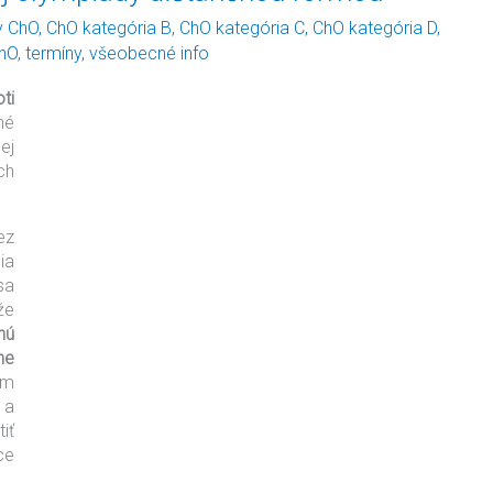
ty ChO
,
ChO kategória B
,
ChO kategória C
,
ChO kategória D
,
ChO
,
termíny
,
všeobecné info
ti
né
ej
ch
ez
ia
sa
že
nú
lne
ým
 a
iť
ce