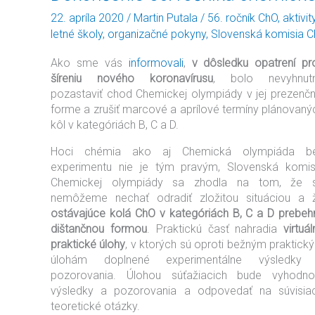
56.
22. apríla 2020
/
Martin Putala
/
56. ročník ChO
,
aktivi
ročníka
letné školy
,
organizačné pokyny
,
Slovenská komisia 
chemickej
olympiády
Ako sme vás
informovali
,
v dôsledku opatrení pro
dištančnou
šíreniu nového koronavírusu
, bolo nevyhnut
formou
pozastaviť chod Chemickej olympiády v jej prezenčn
forme a zrušiť marcové a aprílové termíny plánovaný
kôl v kategóriách B, C a D.
Hoci chémia ako aj Chemická olympiáda b
experimentu nie je tým pravým, Slovenská komis
Chemickej olympiády sa zhodla na tom, že 
nemôžeme nechať odradiť zložitou situáciou a 
ostávajúce kolá ChO v kategóriách B, C a D prebeh
dištančnou formou
. Praktickú časť nahradia
virtuá
praktické úlohy
, v ktorých sú oproti bežným praktick
úlohám doplnené experimentálne výsledky
pozorovania. Úlohou súťažiacich bude vyhodnot
výsledky a pozorovania a odpovedať na súvisia
teoretické otázky.