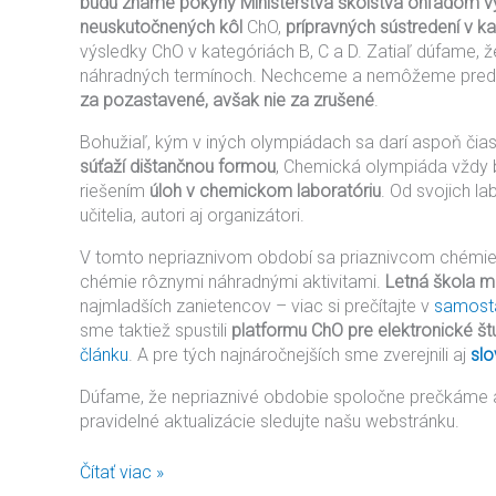
budú známe pokyny Ministerstva školstva ohľadom v
neuskutočnených kôl
ChO,
prípravných sústredení v ka
výsledky ChO v kategóriách B, C a D. Zatiaľ dúfame, ž
náhradných termínoch. Nechceme a nemôžeme predbi
za pozastavené, avšak nie za zrušené
.
Bohužiaľ, kým v iných olympiádach sa darí aspoň čias
súťaží dištančnou formou
, Chemická olympiáda vždy 
riešením
úloh v chemickom laboratóriu
. Od svojich l
učitelia, autori aj organizátori.
V tomto nepriaznivom období sa priaznivcom chémie 
chémie rôznymi náhradnými aktivitami.
Letná škola 
najmladších zanietencov – viac si prečítajte v
samosta
sme taktiež spustili
platformu ChO pre elektronické štu
článku
. A pre tých najnáročnejších sme zverejnili aj
slo
Dúfame, že nepriaznivé obdobie spoločne prečkáme a
pravidelné aktualizácie sledujte našu webstránku.
Čítať viac »