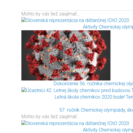
Mohlo by vás tiež zaujímať…
Aktivity Chemickej olym
Dokončenie 56. ročníka chemickej ol
Letná škola chemikov 2020 bude! Ten
57. ročník Chemickej olympiády, š
Mohlo by vás tiež zaujímať…
Aktivity Chemickej olym