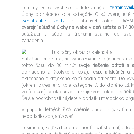
Termíny jednotlivých kôl nájdete v našom
termínovní
Úlohy domáceho kola kategórie C sú zverejnené 
webstránke Iuventy
. Pri ostatných kolách
IUVEN
zverejní súťažné úlohy na webe v deň súťaže o 14:00
súťažiaci si súbor s úlohami stiahne do svoj
zariadenia.
Súťažiaci bude mať na vypracovanie riešení čas uved
tohto času do 30 minút
svoje riešenie odfotí a 
domáceho a školského kola),
resp. príslušnému 
okresného a krajského kola) podľa adresára. Do vyšši
(okrem okresného kola kategórie D, do ktorého už kv
vo februári). V okresných a krajských kolách sa
nebu
Ďalšie podrobnosti nájdete v dodatku metodicko-org
V prípade
letných škôl chémie
budeme čakať na vý
nepodarilo zorganizovať.
Tešíme sa, keď sa budeme môcť opäť stretnúť, a to a