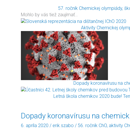
57. ročník Chemickej olympiády, š
Mohlo by vás tiež zaujímať…
Aktivity Chemickej olym
Dopady koronavírusu na ch
Letná škola chemikov 2020 bude! Ten
Dopady
Dopady koronavírusu na chemick
koronavírusu
6. apríla 2020
/
erik.szabo
/
56. ročník ChO
,
aktivity C
na