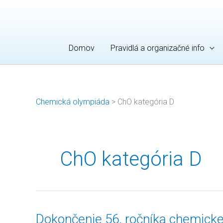
Preskočiť
na
obsah
Domov
Pravidlá a organizačné info
Chemická olympiáda
>
ChO kategória D
ChO kategória D
Dokončenie
Dokončenie 56. ročníka chemicke