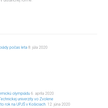
 v dištančnej forme.
piády počas leta
8. júla 2020
emickú olympiádu
6. apríla 2020
to rok na UPJŠ v Košiciach.
12. júna 2020