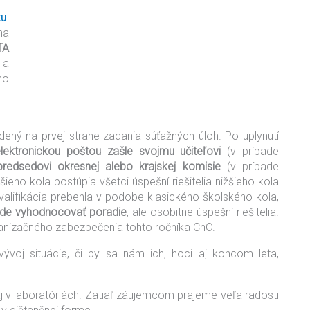
ku
.
na
TA
a
ho
ený na prvej strane zadania súťažných úloh. Po uplynutí
elektronickou poštou zašle svojmu učiteľovi
(v prípade
predsedovi okresnej alebo krajskej komisie
(v prípade
eho kola postúpia všetci úspešní riešitelia nižšieho kola
alifikácia prebehla v podobe klasického školského kola,
de vyhodnocovať poradie
, ale osobitne úspešní riešitelia.
anizačného zabezpečenia tohto ročníka ChO.
voj situácie, či by sa nám ich, hoci aj koncom leta,
j v laboratóriách. Zatiaľ záujemcom prajeme veľa radosti