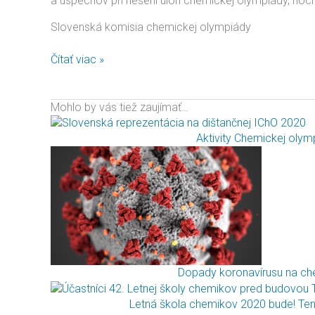
a úspechov pri riešení úloh chemickej olympiády, hoci
Slovenská komisia chemickej olympiády
Čítať viac »
Mohlo by vás tiež zaujímať…
Aktivity Chemickej olym
Dopady koronavírusu na ch
Letná škola chemikov 2020 bude! Ten