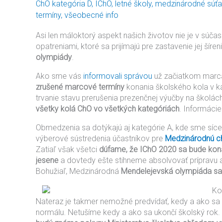
ChO kategória D
,
IChO
,
letné školy
,
medzinárodné súť
chemickú
termíny
,
všeobecné info
olympiádu
Asi len máloktorý aspekt našich životov nie je v súč
opatreniami, ktoré sa prijímajú pre zastavenie jej šíre
olympiády
.
Ako sme vás
informovali správou
už začiatkom marca,
zrušené marcové termíny
konania školského kola v ka
trvanie stavu prerušenia prezenčnej výučby na školác
všetky kolá ChO vo všetkých kategóriách
. Informáci
Obmedzenia sa dotýkajú aj kategórie A, kde sme síce 
výberové sústredenia účastníkov pre
Medzinárodnú c
Zatiaľ však všetci
dúfame, že IChO 2020 sa bude kon
jesene
a dovtedy ešte stihneme absolvovať prípravu 
Bohužiaľ, Medzinárodná
Mendelejevská olympiáda sa
Nateraz je takmer nemožné predvídať, kedy a ako sa 
normálu. Netušíme kedy a ako sa ukončí školský rok