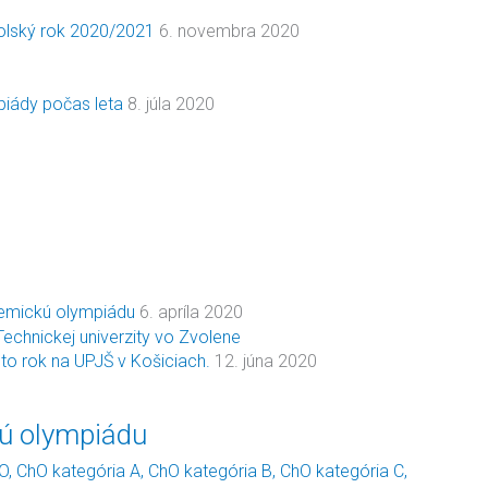
kolský rok 2020/2021
6. novembra 2020
piády počas leta
8. júla 2020
emickú olympiádu
6. apríla 2020
to rok na UPJŠ v Košiciach.
12. júna 2020
ú olympiádu
hO
,
ChO kategória A
,
ChO kategória B
,
ChO kategória C
,